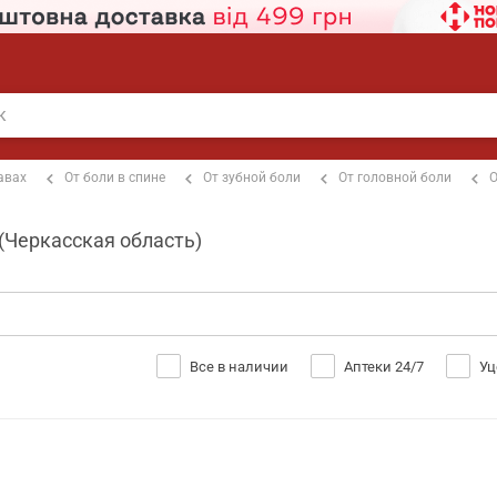
авах
От боли в спине
От зубной боли
От головной боли
О
(Черкасская область)
Все в наличии
Аптеки 24/7
Уц