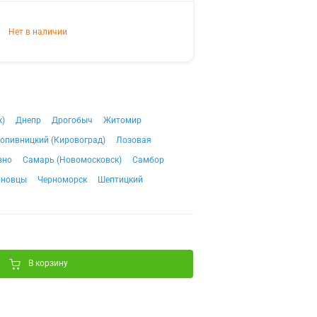
Нет в наличии
к)
Днепр
Дрогобыч
Житомир
опивницкий (Кировоград)
Лозовая
вно
Самарь (Новомосковск)
Самбор
рновцы
Черноморск
Шептицкий
В корзину