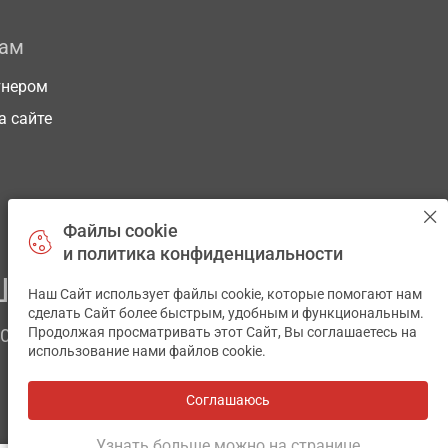
рам
тнером
а сайте
Файлы cookie
и политика конфиденциальности
ЕГО ЗДОРОВЬЯ
Наш Сайт использует файлы cookie, которые помогают нам
✕
сделать Сайт более быстрым, удобным и функциональным.
Продолжая просматривать этот Сайт, Вы соглашаетесь на
ЧОМ
использование нами файлов cookie.
Соглашаюсь
Все аптеки
на карте
Разработка и поддержка сайта -
wu.ua
Узнать больше можно на странице