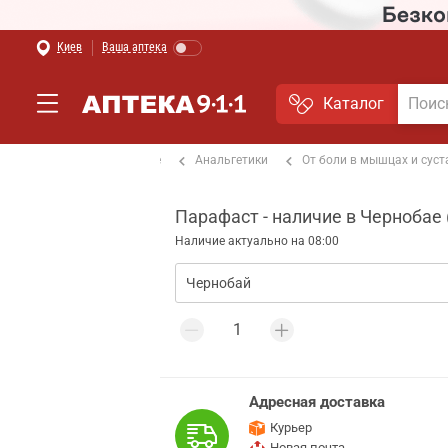
Киев
Ваша аптека
Каталог
рипп
Обезболивающие
Анальгетики
От боли в мышцах и суст
Парафаст - наличие в Чернобае 
Наличие актуально на 08:00
Адресная доставка
Курьер
Новая почта