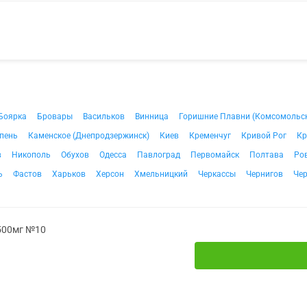
Боярка
Бровары
Васильков
Винница
Горишние Плавни (Комсомольс
пень
Каменское (Днепродзержинск)
Киев
Кременчуг
Кривой Рог
Кр
в
Никополь
Обухов
Одесса
Павлоград
Первомайск
Полтава
Ро
ь
Фастов
Харьков
Херсон
Хмельницкий
Черкассы
Чернигов
Че
 500мг №10