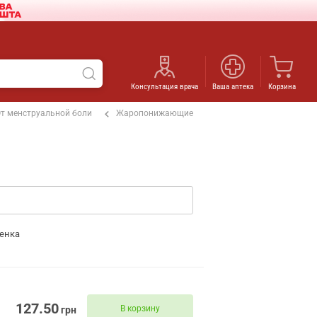
Консультация врача
Ваша аптека
Корзина
т менструальной боли
Жаропонижающие
енка
127.50
В корзину
грн