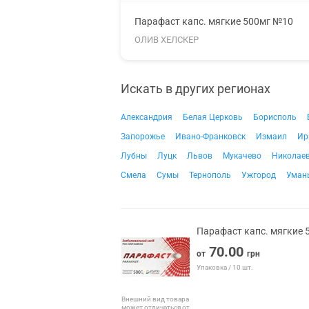
Парафаст капс. мягкие 500мг №10
ОЛИВ ХЕЛСКЕР
Искать в других регионах
Александрия
Белая Церковь
Борисполь
Запорожье
Ивано-Франковск
Измаил
Ир
Лубны
Луцк
Львов
Мукачево
Николае
Смела
Сумы
Тернополь
Ужгород
Уман
Парафаст капс. мягкие
70.00
от
грн
Упаковка / 10 шт.
Внешний вид товара
может отличаться от