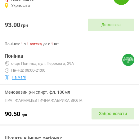
Укрпошта
93.00
До кошика
грн
Понінка
:
1
з
1
аптека
, де є
1
шт.
Понінка
с-ще Понінка, вул. Перемоги, 29А
Пн-Нд: 08:00-21:00
На мапі
Меновазин р-н спирт. фл. 100мл
ПРАТ ФАРМАЦЕВТИЧНА ФАБРИКА ВІОЛА
90.50
Забронювати
грн
Шукати в інших регіонах