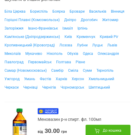
Біла Церква
Бориспіль
Боярка
Бровари
Васильків
Вінниця
Горішні Плавні (Комсомольськ)
Дніпро
Дрогобич
Житомир
Запоріжжя
Івано-Франківськ
Ізмаїл
Ірпінь
Кам'янське (Дніпродзержинськ)
Київ
Кременчук
Кривий Ріг
Кропивницький (Кіровоград)
Лозова
Лубни
Луцьк
Львів
Миколаїв
Мукачево
Нікополь
Обухів
Одеса
Олександрія
Павлоград
Первомайськ
Полтава
Рівне
Самар (Новомосковськ)
Самбір
Сміла
Суми
Тернопіль
Ужгород
Умань
Фастів
Харків
Херсон
Хмельницький
Черкаси
Чернівці
Чернігів
Чорноморськ
Шептицький
Меновазин р-н спирт. фл. 100мл
30.00
До кошика
від
грн