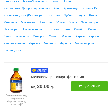
Запоріжжя
Івано-Франківськ
Ізмаїл
Ірпінь
Кам'янське (Дніпродзержинськ)
Київ
Кременчук
Кривий Ріг
Кропивницький (Кіровоград)
Лозова
Лубни
Луцьк
Львів
Миколаїв
Мукачево
Нікополь
Обухів
Одеса
Олександрія
Павлоград
Первомайськ
Полтава
Рівне
Самбір
Сміла
Суми
Тернопіль
Ужгород
Умань
Фастів
Харків
Херсон
Хмельницький
Черкаси
Чернівці
Чернігів
Чорноморськ
Шептицький
Меновазин р-н спирт. фл. 100мл
30.00
До кошика
від
грн
Зовнішній вигляд
товару може
відрізнятися від
фотографії