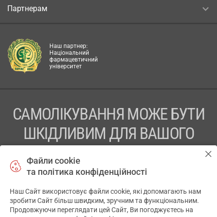
Партнерам
Наш партнер:
Національний
фармацевтичний
університет
САМОЛІКУВАННЯ МОЖЕ БУТИ
ШКІДЛИВИМ ДЛЯ ВАШОГО
ЗДОРОВ’Я
Файли cookie
та політика конфіденційності
ПЕРЕД ЗАСТОСУВАННЯМ ПРЕПАРАТУ ПРОКОНСУЛЬТУЙТЕСЬ
З ЛІКАРЕМ
Наш Сайт використовує файли cookie, які допомагають нам
✕
зробити Сайт більш швидким, зручним та функціональним.
ТОВ «АПТЕКА 911.ЮА» Код ЄДРПОУ 43631965.
Продовжуючи переглядати цей Сайт, Ви погоджуєтесь на