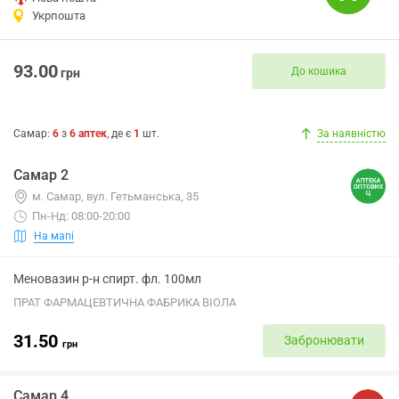
Укрпошта
93.00
До кошика
грн
Самар
:
6
з
6
аптек
, де є
1
шт.
За наявністю
Самар 2
м. Самар, вул. Гетьманська, 35
Пн-Нд: 08:00-20:00
На мапі
Меновазин р-н спирт. фл. 100мл
ПРАТ ФАРМАЦЕВТИЧНА ФАБРИКА ВІОЛА
31.50
Забронювати
грн
Самар 4