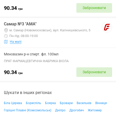
90.34
Забронювати
грн
Самар №3 "АМА"
м. Самар (Новомосковськ), вул. Калнишевського, 5
Пн-Нд: 08:00-19:00
На мапі
Меновазин р-н спирт. фл. 100мл
ПРАТ ФАРМАЦЕВТИЧНА ФАБРИКА ВІОЛА
90.34
Забронювати
грн
Шукати в інших регіонах
Біла Церква
Бориспіль
Боярка
Бровари
Васильків
Вінниця
Горішні Плавні (Комсомольськ)
Дніпро
Дрогобич
Житомир