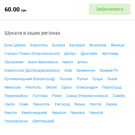
60.00
Забронювати
грн
Шукати в інших регіонах
Біла Церква
Бориспіль
Боярка
Бровари
Васильків
Вінниця
Горішні Плавні (Комсомольськ)
Дніпро
Дрогобич
Житомир
Запоріжжя
Івано-Франківськ
Ізмаїл
Ірпінь
Кам'янське (Дніпродзержинськ)
Київ
Кременчук
Кривий Ріг
Кропивницький (Кіровоград)
Лозова
Лубни
Луцьк
Львів
Миколаїв
Нікополь
Обухів
Одеса
Олександрія
Павлоград
Первомайськ
Полтава
Рівне
Самар (Новомосковськ)
Самбір
Сміла
Суми
Тернопіль
Ужгород
Умань
Фастів
Харків
Херсон
Хмельницький
Черкаси
Чернівці
Чернігів
Чорноморськ
Шептицький