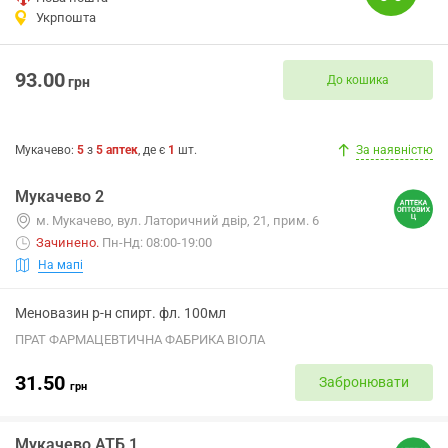
Укрпошта
93.00
До кошика
грн
Мукачево
:
5
з
5
аптек
, де є
1
шт.
За наявністю
Мукачево 2
м. Мукачево, вул. Латоричний двір, 21, прим. 6
Зачинено
.
Пн-Нд: 08:00-19:00
На мапі
Меновазин р-н спирт. фл. 100мл
ПРАТ ФАРМАЦЕВТИЧНА ФАБРИКА ВІОЛА
31.50
Забронювати
грн
Мукачево АТБ 1