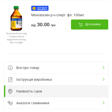
Меновазин р-н спирт. фл. 100мл
30.00
До кошика
від
грн
Зовнішній вигляд
товару може
відрізнятися від
фотографії
Все про товар
Інструкція виробника
Наявність і ціни
Аналоги і замінники