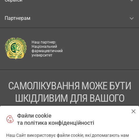
Партнерам
Наш партнер:
Національний
фармацевтичний
університет
САМОЛІКУВАННЯ МОЖЕ БУТИ
ШКІДЛИВИМ ДЛЯ ВАШОГО
ЗДОРОВ’Я
Файли cookie
та політика конфіденційності
ПЕРЕД ЗАСТОСУВАННЯМ ПРЕПАРАТУ ПРОКОНСУЛЬТУЙТЕСЬ
З ЛІКАРЕМ
Наш Сайт використовує файли cookie, які допомагають нам