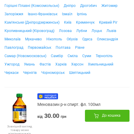
Горішні Плавні (Комсомольськ)
Дніпро
Дрогобич
Житомир
Запоріжжя
Івано-Франківськ
Ізмаїл
Ірпінь
Кам'янське (Дніпродзержинськ)
Київ
Кременчук
Кривий Ріг
Кропивницький (Кіровоград)
Лозова
Лубни
Луцьк
Львів
Миколаїв
Мукачево
Нікополь
Обухів
Одеса
Олександрія
Павлоград
Первомайськ
Полтава
Рівне
Самар (Новомосковськ)
Самбір
Сміла
Суми
Тернопіль
Ужгород
Умань
Фастів
Харків
Херсон
Хмельницький
Черкаси
Чернігів
Чорноморськ
Шептицький
Меновазин р-н спирт. фл. 100мл
30.00
До кошика
від
грн
Зовнішній вигляд
товару може
відрізнятися від