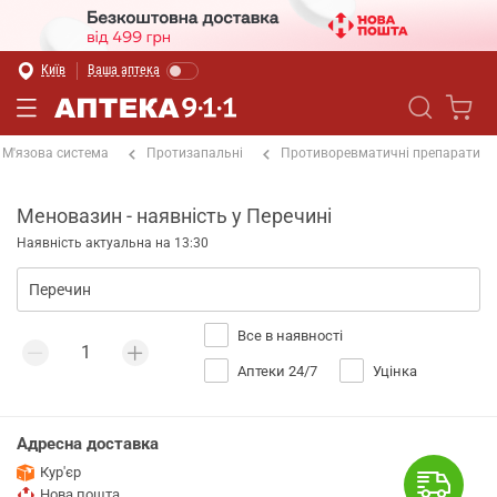
Київ
Ваша аптека
М'язова система
Протизапальні
Противоревматичні препарати
Меновазин - наявність у Перечині
Наявність актуальна на 13:30
Все в наявності
Аптеки 24/7
Уцінка
Адресна доставка
Кур'єр
Нова пошта