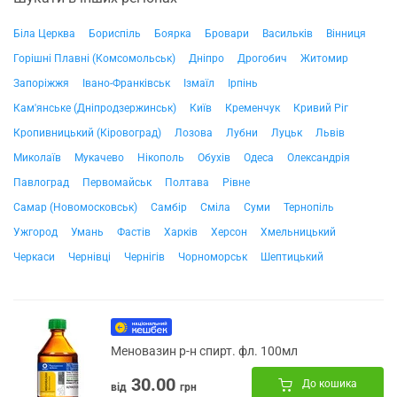
Біла Церква
Бориспіль
Боярка
Бровари
Васильків
Вінниця
Горішні Плавні (Комсомольськ)
Дніпро
Дрогобич
Житомир
Запоріжжя
Івано-Франківськ
Ізмаїл
Ірпінь
Кам'янське (Дніпродзержинськ)
Київ
Кременчук
Кривий Ріг
Кропивницький (Кіровоград)
Лозова
Лубни
Луцьк
Львів
Миколаїв
Мукачево
Нікополь
Обухів
Одеса
Олександрія
Павлоград
Первомайськ
Полтава
Рівне
Самар (Новомосковськ)
Самбір
Сміла
Суми
Тернопіль
Ужгород
Умань
Фастів
Харків
Херсон
Хмельницький
Черкаси
Чернівці
Чернігів
Чорноморськ
Шептицький
Меновазин р-н спирт. фл. 100мл
30.00
До кошика
від
грн