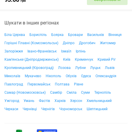
грн
Шукати в інших регіонах
Біла Церква
Бориспіль
Боярка
Бровари
Васильків
Вінниця
Горішні Плавні (Комсомольськ)
Дніпро
Дрогобич
Житомир
Запоріжжя
Івано-Франківськ
Ізмаїл
Ірпінь
Кам'янське (Дніпродзержинськ)
Київ
Кременчук
Кривий Ріг
Кропивницький (Кіровоград)
Лозова
Лубни
Луцьк
Львів
Миколаїв
Мукачево
Нікополь
Обухів
Одеса
Олександрія
Павлоград
Первомайськ
Полтава
Рівне
Самар (Новомосковськ)
Самбір
Сміла
Суми
Тернопіль
Ужгород
Умань
Фастів
Харків
Херсон
Хмельницький
Черкаси
Чернівці
Чернігів
Чорноморськ
Шептицький