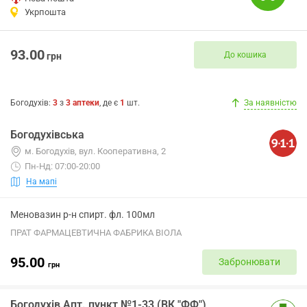
Укрпошта
93.00
До кошика
грн
Богодухів
:
3
з
3
аптеки
, де є
1
шт.
За наявністю
Богодухівська
м. Богодухів, вул. Кооперативна, 2
Пн-Нд: 07:00-20:00
На мапі
Меновазин р-н спирт. фл. 100мл
ПРАТ ФАРМАЦЕВТИЧНА ФАБРИКА ВІОЛА
95.00
Забронювати
грн
Богодухів Апт. пункт №1-33 (ВК "ФФ")