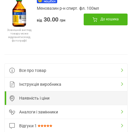
Меновазин р-н спирт. фл. 100мл
30.00
До кошика
від
грн
Зовнішній вигляд
товару може
відрізнятися від
фотографії
Все про товар
Інструкція виробника
Наявність і ціни
Аналоги і замінники
Відгуки
1