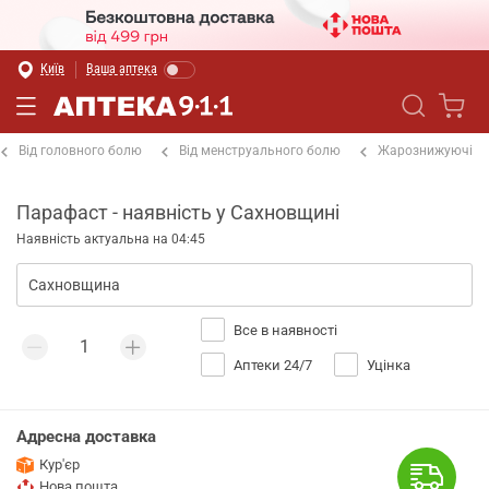
Київ
Ваша аптека
Від головного болю
Від менструального болю
Жарознижуючі
Парафаст - наявність у Сахновщині
Наявність актуальна на 04:45
Все в наявності
Аптеки 24/7
Уцінка
Адресна доставка
Кур'єр
Нова пошта