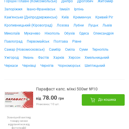
Горішні Плавні (Комсомольськ)
Дніпро
Дрогобич
Житомир
Запоріжжя
Івано-Франківськ
Ізмаїл
Ірпінь
Кам'янське (Дніпродзержинськ)
Київ
Кременчук
Кривий Ріг
Кропивницький (Кіровоград)
Лозова
Лубни
Луцьк
Львів
Миколаїв
Мукачево
Нікополь
Обухів
Одеса
Олександрія
Павлоград
Первомайськ
Полтава
Рівне
Самар (Новомосковськ)
Самбір
Сміла
Суми
Тернопіль
Ужгород
Умань
Фастів
Харків
Херсон
Хмельницький
Черкаси
Чернівці
Чернігів
Чорноморськ
Шептицький
Парафаст капс. м'які 500мг №10
78.00
від
грн
До кошика
Упаковка / 10 шт.
Зовнішній вигляд
товару може
відрізнятися від
фотографії