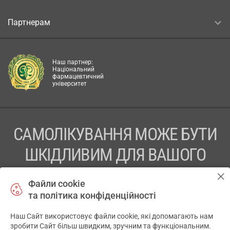
Партнерам
Наш партнер:
Національний
фармацевтичний
університет
САМОЛІКУВАННЯ МОЖЕ БУТИ
ШКІДЛИВИМ ДЛЯ ВАШОГО
ЗДОРОВ’Я
Файли cookie
та політика конфіденційності
ПЕРЕД ЗАСТОСУВАННЯМ ПРЕПАРАТУ ПРОКОНСУЛЬТУЙТЕСЬ
З ЛІКАРЕМ
Наш Сайт використовує файли cookie, які допомагають нам
✕
зробити Сайт більш швидким, зручним та функціональним.