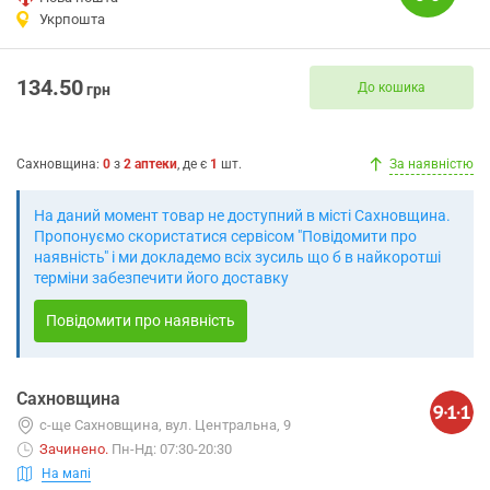
Укрпошта
134.50
До кошика
грн
Сахновщина
:
0
з
2
аптеки
, де є
1
шт.
За наявністю
На даний момент товар не доступний в місті Сахновщина.
Пропонуємо скористатися сервісом "Повідомити про
наявність" і ми докладемо всіх зусиль що б в найкоротші
терміни забезпечити його доставку
Повідомити про наявність
Сахновщина
с-ще Сахновщина, вул. Центральна, 9
Зачинено
.
Пн-Нд: 07:30-20:30
На мапі