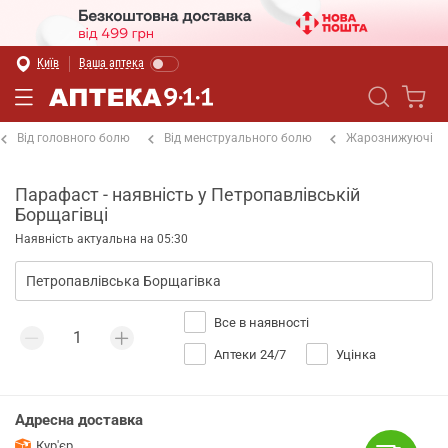
Київ
Ваша аптека
Від головного болю
Від менструального болю
Жарознижуючі
Парафаст - наявність у Петропавлівській
Борщагівці
Наявність актуальна на 05:30
Все в наявності
Аптеки 24/7
Уцінка
Адресна доставка
Кур'єр