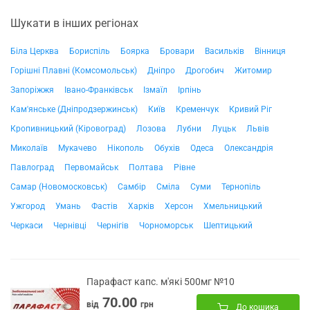
Шукати в інших регіонах
Біла Церква
Бориспіль
Боярка
Бровари
Васильків
Вінниця
Горішні Плавні (Комсомольськ)
Дніпро
Дрогобич
Житомир
Запоріжжя
Івано-Франківськ
Ізмаїл
Ірпінь
Кам'янське (Дніпродзержинськ)
Київ
Кременчук
Кривий Ріг
Кропивницький (Кіровоград)
Лозова
Лубни
Луцьк
Львів
Миколаїв
Мукачево
Нікополь
Обухів
Одеса
Олександрія
Павлоград
Первомайськ
Полтава
Рівне
Самар (Новомосковськ)
Самбір
Сміла
Суми
Тернопіль
Ужгород
Умань
Фастів
Харків
Херсон
Хмельницький
Черкаси
Чернівці
Чернігів
Чорноморськ
Шептицький
Парафаст капс. м'які 500мг №10
70.00
від
грн
До кошика