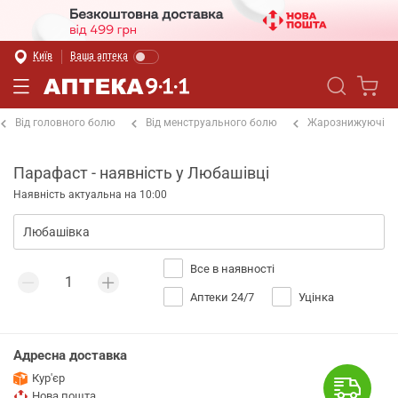
Київ
Ваша аптека
Від головного болю
Від менструального болю
Жарознижуючі
Парафаст - наявність у Любашівці
Наявність актуальна на 10:00
Все в наявності
Аптеки 24/7
Уцінка
Адресна доставка
Кур'єр
Нова пошта