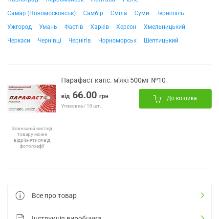
Самар (Новомосковськ)
Самбір
Сміла
Суми
Тернопіль
Ужгород
Умань
Фастів
Харків
Херсон
Хмельницький
Черкаси
Чернівці
Чернігів
Чорноморськ
Шептицький
Парафаст капс. м'які 500мг №10
66.00
від
грн
До кошика
Упаковка / 10 шт.
Зовнішній вигляд
товару може
відрізнятися від
фотографії
Все про товар
Інструкція виробника