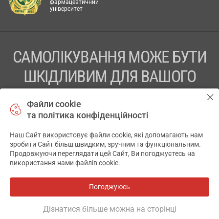
фармацевтичний
університет
САМОЛІКУВАННЯ МОЖЕ БУТИ
ШКІДЛИВИМ ДЛЯ ВАШОГО
ЗДОРОВ’Я
Файли cookie
та політика конфіденційності
ПЕРЕД ЗАСТОСУВАННЯМ ПРЕПАРАТУ ПРОКОНСУЛЬТУЙТЕСЬ
З ЛІКАРЕМ
Наш Сайт використовує файли cookie, які допомагають нам
✕
зробити Сайт більш швидким, зручним та функціональним.
ТОВ «АПТЕКА 911.ЮА» Код ЄДРПОУ 43631965.
Продовжуючи переглядати цей Сайт, Ви погоджуєтесь на
використання нами файлів cookie.
Відмова від відповідальності
© 2014-2026. Медична інформаційна система АПТЕКА911.ЮА
Погоджуюсь
Всі аптеки
на мапі
Розробка і підтримка сайту -
wu.ua
Дізнатися більше можна на сторінці