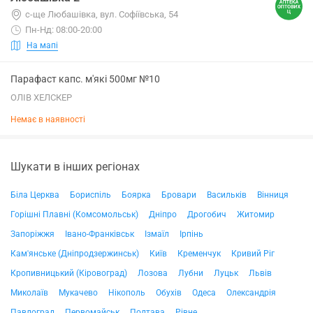
с-ще Любашівка, вул. Софіївська, 54
Пн-Нд: 08:00-20:00
На мапі
Парафаст капс. м'які 500мг №10
ОЛІВ ХЕЛСКЕР
Немає в наявності
Шукати в інших регіонах
Біла Церква
Бориспіль
Боярка
Бровари
Васильків
Вінниця
Горішні Плавні (Комсомольськ)
Дніпро
Дрогобич
Житомир
Запоріжжя
Івано-Франківськ
Ізмаїл
Ірпінь
Кам'янське (Дніпродзержинськ)
Київ
Кременчук
Кривий Ріг
Кропивницький (Кіровоград)
Лозова
Лубни
Луцьк
Львів
Миколаїв
Мукачево
Нікополь
Обухів
Одеса
Олександрія
Павлоград
Первомайськ
Полтава
Рівне