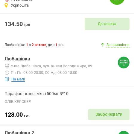
Укрпошта
134.50
До кошика
грн
Любашівка
:
1
з
2
аптеки
, де є
1
шт.
За наявністю
Любашівка
с-ще Любашівка, вул. Князя Володимира, 89
Пн-Пт: 08:00-20:00; Сб-Нд: 08:00-18:00
На мапі
Парафаст капс. м'які 500мг №10
ОЛІВ ХЕЛСКЕР
128.00
Забронювати
грн
Любашівка 2