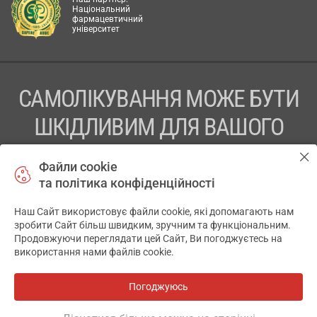
Національний
фармацевтичний
університет
САМОЛІКУВАННЯ МОЖЕ БУТИ
ШКІДЛИВИМ ДЛЯ ВАШОГО
ЗДОРОВ’Я
Файли cookie
та політика конфіденційності
ПЕРЕД ЗАСТОСУВАННЯМ ПРЕПАРАТУ ПРОКОНСУЛЬТУЙТЕСЬ
З ЛІКАРЕМ
Наш Сайт використовує файли cookie, які допомагають нам
✕
зробити Сайт більш швидким, зручним та функціональним.
ТОВ «АПТЕКА 911.ЮА» Код ЄДРПОУ 43631965.
Продовжуючи переглядати цей Сайт, Ви погоджуєтесь на
використання нами файлів cookie.
Відмова від відповідальності
© 2014-2026. Медична інформаційна система АПТЕКА911.ЮА
Погоджуюсь
Всі аптеки
на мапі
Розробка і підтримка сайту -
wu.ua