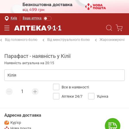
Київ
Ваша аптека
Від головного болю
Від менструального болю
Жарознижуючі
Парафаст - наявність у Кілії
Наявність актуальна на 20:15
Все в наявності
Аптеки 24/7
Уцінка
Адресна доставка
Кур'єр
Нова пошта