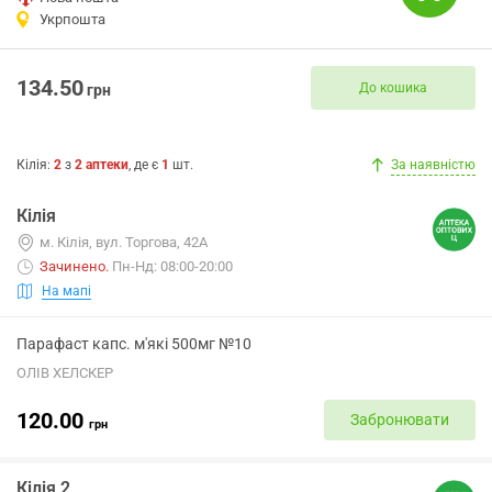
Укрпошта
134.50
До кошика
грн
Кілія
:
2
з
2
аптеки
, де є
1
шт.
За наявністю
Кілія
м. Кілія, вул. Торгова, 42А
Зачинено
.
Пн-Нд: 08:00-20:00
На мапі
Парафаст капс. м'які 500мг №10
ОЛІВ ХЕЛСКЕР
120.00
Забронювати
грн
Кілія 2