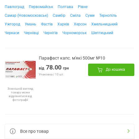
Павлоград
Первомайськ
Полтава
Рівне
Самар (Новомосковськ)
Самбір
Сміла
Суми
Тернопіль
Ужгород
Умань
Фастів
Харків
Херсон
Хмельницький
Черкаси
Чернівці
Чернігів
Чорноморськ
Шептицький
Парафаст капс. м'які 500мг №10
78.00
від
грн
До кошика
Упаковка / 10 шт.
Зовнішній вигляд
товару може
відрізнятися від
фотографії
Все про товар