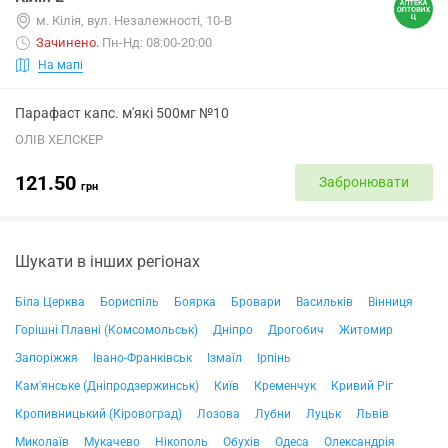
м. Кілія, вул. Незалежності, 10-В
Зачинено
.
Пн-Нд: 08:00-20:00
На мапі
Парафаст капс. м'які 500мг №10
ОЛІВ ХЕЛСКЕР
121.50
Забронювати
грн
Шукати в інших регіонах
Біла Церква
Бориспіль
Боярка
Бровари
Васильків
Вінниця
Горішні Плавні (Комсомольськ)
Дніпро
Дрогобич
Житомир
Запоріжжя
Івано-Франківськ
Ізмаїл
Ірпінь
Кам'янське (Дніпродзержинськ)
Київ
Кременчук
Кривий Ріг
Кропивницький (Кіровоград)
Лозова
Лубни
Луцьк
Львів
Миколаїв
Мукачево
Нікополь
Обухів
Одеса
Олександрія