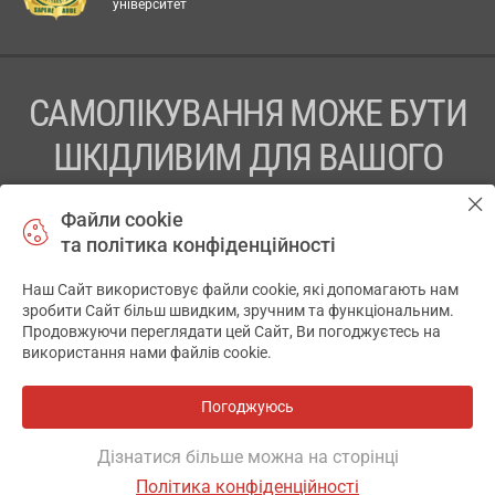
університет
САМОЛІКУВАННЯ МОЖЕ БУТИ
ШКІДЛИВИМ ДЛЯ ВАШОГО
ЗДОРОВ’Я
Файли cookie
та політика конфіденційності
ПЕРЕД ЗАСТОСУВАННЯМ ПРЕПАРАТУ ПРОКОНСУЛЬТУЙТЕСЬ
З ЛІКАРЕМ
Наш Сайт використовує файли cookie, які допомагають нам
✕
зробити Сайт більш швидким, зручним та функціональним.
ТОВ «АПТЕКА 911.ЮА» Код ЄДРПОУ 43631965.
Продовжуючи переглядати цей Сайт, Ви погоджуєтесь на
використання нами файлів cookie.
Відмова від відповідальності
© 2014-2026. Медична інформаційна система АПТЕКА911.ЮА
Погоджуюсь
Всі аптеки
на мапі
Розробка і підтримка сайту -
wu.ua
Дізнатися більше можна на сторінці
Політика конфіденційності