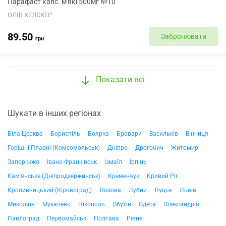
Парафаст капс. м'які 500мг №10
ОЛІВ ХЕЛСКЕР
89.50
Забронювати
грн
Показати всі
Шукати в інших регіонах
Біла Церква
Бориспіль
Боярка
Бровари
Васильків
Вінниця
Горішні Плавні (Комсомольськ)
Дніпро
Дрогобич
Житомир
Запоріжжя
Івано-Франківськ
Ізмаїл
Ірпінь
Кам'янське (Дніпродзержинськ)
Кременчук
Кривий Ріг
Кропивницький (Кіровоград)
Лозова
Лубни
Луцьк
Львів
Миколаїв
Мукачево
Нікополь
Обухів
Одеса
Олександрія
Павлоград
Первомайськ
Полтава
Рівне