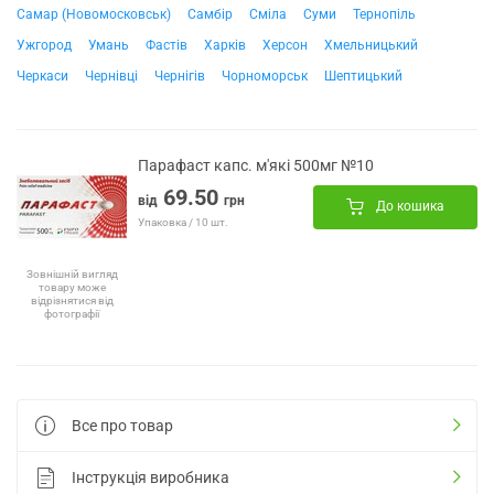
Самар (Новомосковськ)
Самбір
Сміла
Суми
Тернопіль
Ужгород
Умань
Фастів
Харків
Херсон
Хмельницький
Черкаси
Чернівці
Чернігів
Чорноморськ
Шептицький
Парафаст капс. м'які 500мг №10
69.50
від
грн
До кошика
Упаковка / 10 шт.
Зовнішній вигляд
товару може
відрізнятися від
фотографії
Все про товар
Інструкція виробника