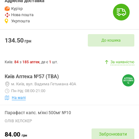
Адресна доставка
Кур'єр
Нова пошта
Укрпошта
134.50
До кошика
грн
Київ
:
84
з
185
аптек
, де є
1
шт.
За наявністю
Київ Аптека №57 (ТВА)
м. Київ, вул. Вадима Гетьмана 40А
Пн-Нд: 08:00-21:00
На мапі
Парафаст капс. м'які 500мг №10
ОЛІВ ХЕЛСКЕР
84.00
Забронювати
грн