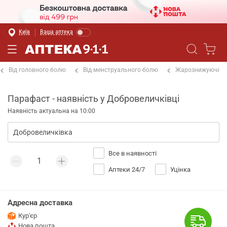
Київ
Ваша аптека
Від головного болю
Від менструального болю
Жарознижуючі
Парафаст - наявність у Добровеличківці
Наявність актуальна на 10:00
Все в наявності
Аптеки 24/7
Уцінка
Адресна доставка
Кур'єр
Нова пошта