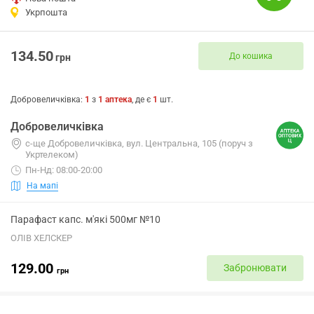
Укрпошта
134.50
До кошика
грн
Добровеличківка
:
1
з
1
аптека
, де є
1
шт.
Добровеличківка
с-ще Добровеличківка, вул. Центральна, 105 (поруч з
Укртелеком)
Пн-Нд: 08:00-20:00
На мапі
Парафаст капс. м'які 500мг №10
ОЛІВ ХЕЛСКЕР
129.00
Забронювати
грн