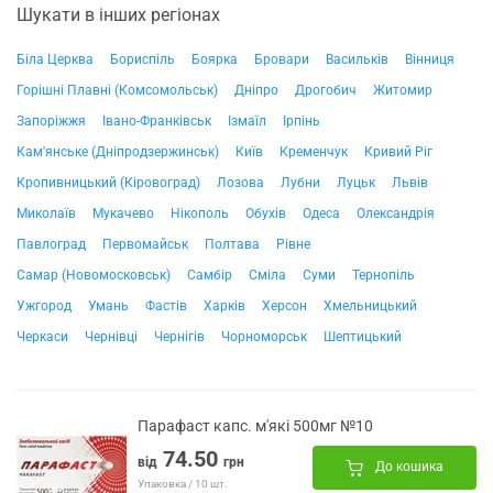
Шукати в інших регіонах
Біла Церква
Бориспіль
Боярка
Бровари
Васильків
Вінниця
Горішні Плавні (Комсомольськ)
Дніпро
Дрогобич
Житомир
Запоріжжя
Івано-Франківськ
Ізмаїл
Ірпінь
Кам'янське (Дніпродзержинськ)
Київ
Кременчук
Кривий Ріг
Кропивницький (Кіровоград)
Лозова
Лубни
Луцьк
Львів
Миколаїв
Мукачево
Нікополь
Обухів
Одеса
Олександрія
Павлоград
Первомайськ
Полтава
Рівне
Самар (Новомосковськ)
Самбір
Сміла
Суми
Тернопіль
Ужгород
Умань
Фастів
Харків
Херсон
Хмельницький
Черкаси
Чернівці
Чернігів
Чорноморськ
Шептицький
Парафаст капс. м'які 500мг №10
74.50
від
грн
До кошика
Упаковка / 10 шт.