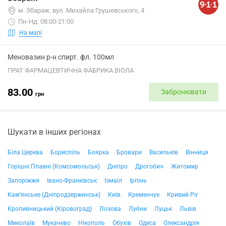
м. Збараж, вул. Михайла Грушевського, 4
Пн-Нд: 08:00-21:00
На мапі
Меновазин р-н спирт. фл. 100мл
ПРАТ ФАРМАЦЕВТИЧНА ФАБРИКА ВІОЛА
83.00
Забронювати
грн
Шукати в інших регіонах
Біла Церква
Бориспіль
Боярка
Бровари
Васильків
Вінниця
Горішні Плавні (Комсомольськ)
Дніпро
Дрогобич
Житомир
Запоріжжя
Івано-Франківськ
Ізмаїл
Ірпінь
Кам'янське (Дніпродзержинськ)
Київ
Кременчук
Кривий Ріг
Кропивницький (Кіровоград)
Лозова
Лубни
Луцьк
Львів
Миколаїв
Мукачево
Нікополь
Обухів
Одеса
Олександрія