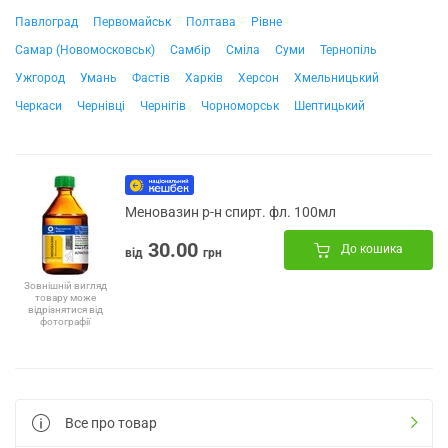
Павлоград
Первомайськ
Полтава
Рівне
Самар (Новомосковськ)
Самбір
Сміла
Суми
Тернопіль
Ужгород
Умань
Фастів
Харків
Херсон
Хмельницький
Черкаси
Чернівці
Чернігів
Чорноморськ
Шептицький
Меновазин р-н спирт. фл. 100мл
30.00
До кошика
від
грн
Зовнішній вигляд
товару може
відрізнятися від
фотографії
Все про товар