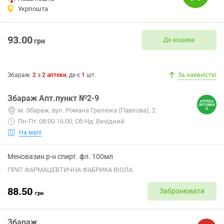
Укрпошта
93.00
До кошика
грн
Збараж
:
2
з
2
аптеки
, де є
1
шт.
За наявністю
Збараж Апт.пункт №2-9
м. Збараж, вул. Романа Гралюка (Павлова), 2
Пн-Пт: 08:00-16:00; Сб-Нд: Вихідний
На мапі
Меновазин р-н спирт. фл. 100мл
ПРАТ ФАРМАЦЕВТИЧНА ФАБРИКА ВІОЛА
88.50
Забронювати
грн
Збараж