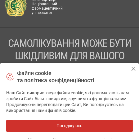
Національний
фармацевтичний
університет
САМОЛІКУВАННЯ МОЖЕ БУТИ
ШКІДЛИВИМ ДЛЯ ВАШОГО
ЗДОРОВ’Я
Файли cookie
та політика конфіденційності
ПЕРЕД ЗАСТОСУВАННЯМ ПРЕПАРАТУ ПРОКОНСУЛЬТУЙТЕСЬ
З ЛІКАРЕМ
Наш Сайт використовує файли cookie, які допомагають нам
✕
зробити Сайт більш швидким, зручним та функціональним.
ТОВ «АПТЕКА 911.ЮА» Код ЄДРПОУ 43631965.
Продовжуючи переглядати цей Сайт, Ви погоджуєтесь на
використання нами файлів cookie.
Відмова від відповідальності
© 2014-2026. Медична інформаційна система АПТЕКА911.ЮА
Погоджуюсь
Всі аптеки
на мапі
Розробка і підтримка сайту -
wu.ua