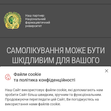
Наш партнер:
Національний
фармацевтичний
університет
САМОЛІКУВАННЯ МОЖЕ БУТИ
ШКІДЛИВИМ ДЛЯ ВАШОГО
ЗДОРОВ’Я
Файли cookie
та політика конфіденційності
ПЕРЕД ЗАСТОСУВАННЯМ ПРЕПАРАТУ ПРОКОНСУЛЬТУЙТЕСЬ
З ЛІКАРЕМ
Наш Сайт використовує файли cookie, які допомагають нам
✕
зробити Сайт більш швидким, зручним та функціональним.
ТОВ «АПТЕКА 911.ЮА» Код ЄДРПОУ 43631965.
Продовжуючи переглядати цей Сайт, Ви погоджуєтесь на
використання нами файлів cookie.
Відмова від відповідальності