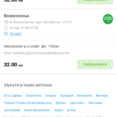
грн
Вознесенськ
м. Вознесенськ, вул. Литовська, 17/7-9
Пн-Нд: 07:00-21:00
На мапі
Меновазин р-н спирт. фл. 100мл
ПРАТ ФАРМАЦЕВТИЧНА ФАБРИКА ВІОЛА
32.00
Забронювати
грн
Шукати в інших регіонах
Біла Церква
Бориспіль
Боярка
Бровари
Васильків
Вінниця
Горішні Плавні (Комсомольськ)
Дніпро
Дрогобич
Житомир
Запоріжжя
Івано-Франківськ
Ізмаїл
Ірпінь