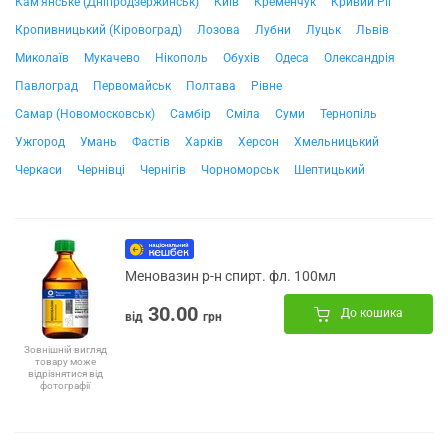
Кам'янське (Дніпродзержинськ)
Київ
Кременчук
Кривий Ріг
Кропивницький (Кіровоград)
Лозова
Лубни
Луцьк
Львів
Миколаїв
Мукачево
Нікополь
Обухів
Одеса
Олександрія
Павлоград
Первомайськ
Полтава
Рівне
Самар (Новомосковськ)
Самбір
Сміла
Суми
Тернопіль
Ужгород
Умань
Фастів
Харків
Херсон
Хмельницький
Черкаси
Чернівці
Чернігів
Чорноморськ
Шептицький
Меновазин р-н спирт. фл. 100мл
30.00
До кошика
від
грн
Зовнішній вигляд
товару може
відрізнятися від
фотографії