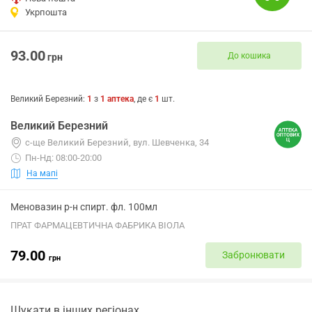
Укрпошта
93.00
До кошика
грн
Великий Березний
:
1
з
1
аптека
, де є
1
шт.
Великий Березний
с-ще Великий Березний, вул. Шевченка, 34
Пн-Нд: 08:00-20:00
На мапі
Меновазин р-н спирт. фл. 100мл
ПРАТ ФАРМАЦЕВТИЧНА ФАБРИКА ВІОЛА
79.00
Забронювати
грн
Шукати в інших регіонах