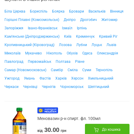
Біла Церква
Бориспіль
Боярка
Бровари
Васильків
Вінниця
Горішні Плавні (Комсомольськ)
Дніпро
Дрогобич
Житомир
Запоріжжя
Івано-Франківськ
Ізмаїл
Ірпінь
Кам'янське (Дніпродзержинськ)
Київ
Кременчук
Кривий Ріг
Кропивницький (Кіровоград)
Лозова
Лубни
Луцьк
Львів
Миколаїв
Мукачево
Нікополь
Обухів
Одеса
Олександрія
Павлоград
Первомайськ
Полтава
Рівне
Самар (Новомосковськ)
Самбір
Сміла
Суми
Тернопіль
Ужгород
Умань
Фастів
Харків
Херсон
Хмельницький
Черкаси
Чернівці
Чернігів
Чорноморськ
Шептицький
Меновазин р-н спирт. фл. 100мл
30.00
До кошика
від
грн