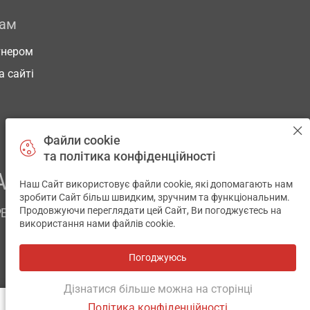
рам
тнером
а сайті
Файли cookie
та політика конфіденційності
АШОГО ЗДОРОВ’Я
Наш Сайт використовує файли cookie, які допомагають нам
✕
зробити Сайт більш швидким, зручним та функціональним.
Продовжуючи переглядати цей Сайт, Ви погоджуєтесь на
РЕМ
використання нами файлів cookie.
Погоджуюсь
Всі аптеки
на мапі
Розробка і підтримка сайту -
wu.ua
Дізнатися більше можна на сторінці
Політика конфіденційності