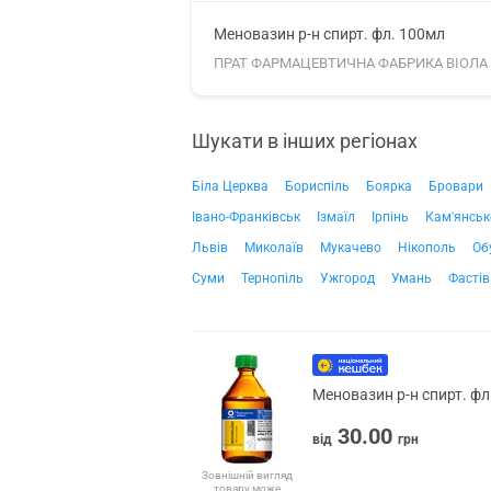
Меновазин р-н спирт. фл. 100мл
ПРАТ ФАРМАЦЕВТИЧНА ФАБРИКА ВІОЛА
Шукати в інших регіонах
Біла Церква
Бориспіль
Боярка
Бровари
Івано-Франківськ
Ізмаїл
Ірпінь
Кам'янськ
Львів
Миколаїв
Мукачево
Нікополь
Об
Суми
Тернопіль
Ужгород
Умань
Фастів
Меновазин р-н спирт. фл
30.00
від
грн
Зовнішній вигляд
товару може