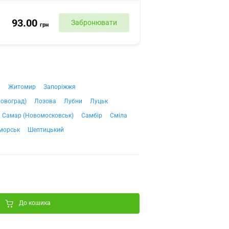
93.00
Забронювати
грн
ч
Житомир
Запоріжжя
ровоград)
Лозова
Лубни
Луцьк
Самар (Новомосковськ)
Самбір
Сміла
морськ
Шептицький
До кошика