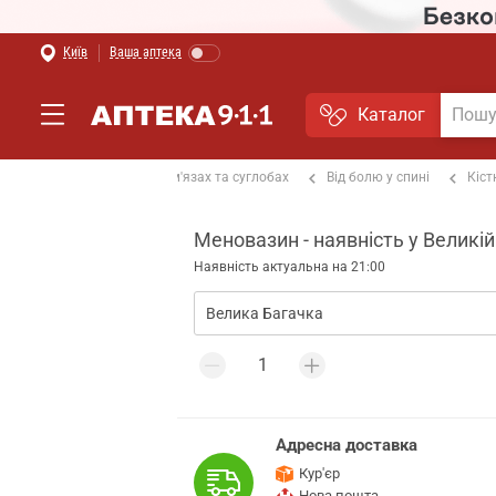
Київ
Ваша аптека
Каталог
альгетики
Від болю в м'язах та суглобах
Від болю у спині
Кіст
Меновазин - наявність у Великій
Наявність актуальна на 21:00
Адресна доставка
Кур'єр
Нова пошта