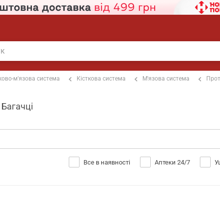
ково-м'язова система
Кісткова система
М'язова система
Прот
 Багачці
Все в наявності
Аптеки 24/7
У