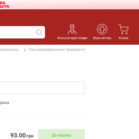
Консультація лікаря
Ваша аптека
Кошик
изапальні
Противоревматичні препарати
цінка
93.00
До кошика
грн