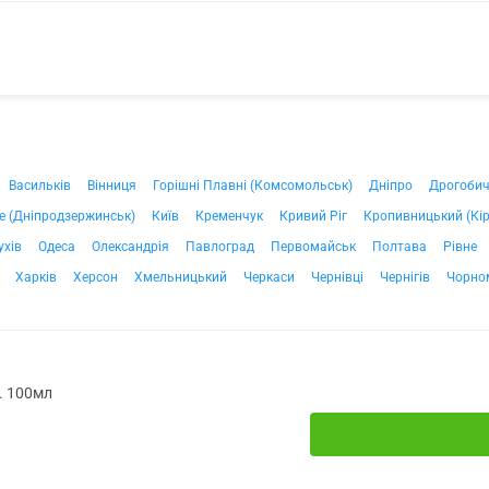
Васильків
Вінниця
Горішні Плавні (Комсомольськ)
Дніпро
Дрогоби
е (Дніпродзержинськ)
Київ
Кременчук
Кривий Ріг
Кропивницький (Кі
ухів
Одеса
Олександрія
Павлоград
Первомайськ
Полтава
Рівне
Харків
Херсон
Хмельницький
Черкаси
Чернівці
Чернігів
Чорно
. 100мл