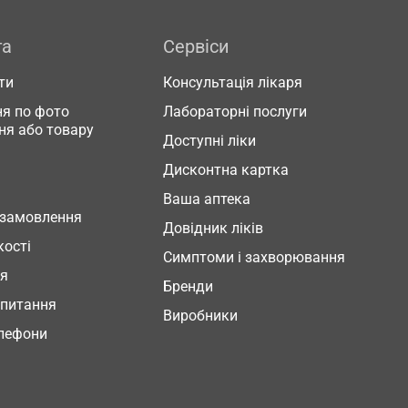
га
Сервіси
ти
Консультація лікаря
я по фото
Лабораторні послуги
ня або товару
Доступні ліки
Дисконтна картка
Ваша аптека
 замовлення
Довідник ліків
кості
Симптоми і захворювання
ня
Бренди
 питання
Виробники
елефони