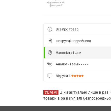
відрізнятися від
фотографії
Все про товар
Інструкція виробника
Наявність і ціни
Аналоги і замінники
Відгуки
1
УВАГА!
Ціни актуальні лише в разі
товари в разі купівлі безпосередньо