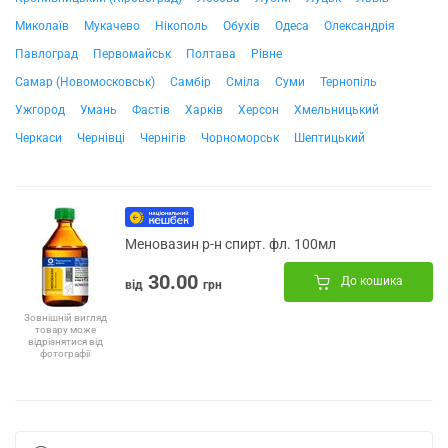
Миколаїв
Мукачево
Нікополь
Обухів
Одеса
Олександрія
Павлоград
Первомайськ
Полтава
Рівне
Самар (Новомосковськ)
Самбір
Сміла
Суми
Тернопіль
Ужгород
Умань
Фастів
Харків
Херсон
Хмельницький
Черкаси
Чернівці
Чернігів
Чорноморськ
Шептицький
Меновазин р-н спирт. фл. 100мл
30.00
До кошика
від
грн
Зовнішній вигляд
товару може
відрізнятися від
фотографії