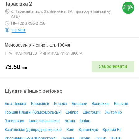
Тарасівка 2
с. Тарасівка, вул. Залізнична, 8А (праворуч магазину
АТБ)
Пн-Нд: 07:30-21:30
На мапі
Меновазин р-н спирт. фл. 100мл
ПРАТ ФАРМАЦЕВТИЧНА ФАБРИКА ВІОЛА
73.50
Забронювати
грн
Шукати в інших регіонах
Біла Церква
Бориспіль
Боярка
Бровари
Васильків
Вінниця
Горішні Плавні (Комсомольськ)
Дніпро
Дрогобич
Житомир
Запоріжжя
Івано-Франківськ
Ізмаїл
Ірпінь
Кам'янське (Дніпродзержинськ)
Київ
Кременчук
Кривий Ріг
Кропивницький (Кіровоград)
Лозова
Лубни
Луцьк
Львів