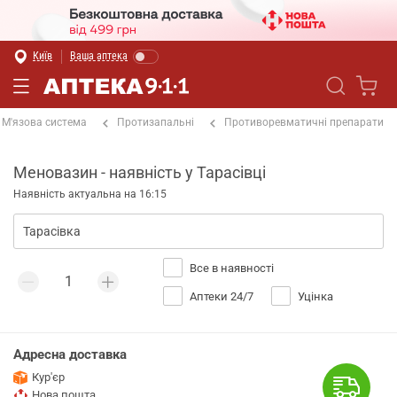
Київ
Ваша аптека
М'язова система
Протизапальні
Противоревматичні препарати
Меновазин - наявність у Тарасівці
Наявність актуальна на 16:15
Все в наявності
Аптеки 24/7
Уцінка
Адресна доставка
Кур'єр
Нова пошта