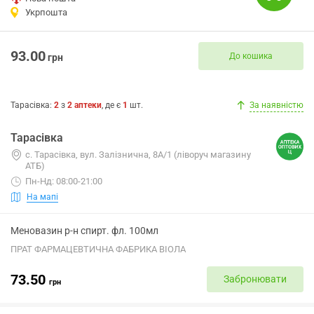
Укрпошта
93.00
До кошика
грн
Тарасівка
:
2
з
2
аптеки
, де є
1
шт.
За наявністю
Тарасівка
с. Тарасівка, вул. Залізнична, 8А/1 (ліворуч магазину
АТБ)
Пн-Нд: 08:00-21:00
На мапі
Меновазин р-н спирт. фл. 100мл
ПРАТ ФАРМАЦЕВТИЧНА ФАБРИКА ВІОЛА
73.50
Забронювати
грн