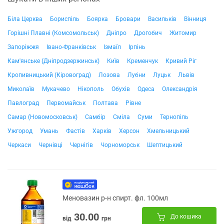
Біла Церква
Бориспіль
Боярка
Бровари
Васильків
Вінниця
Горішні Плавні (Комсомольськ)
Дніпро
Дрогобич
Житомир
Запоріжжя
Івано-Франківськ
Ізмаїл
Ірпінь
Кам'янське (Дніпродзержинськ)
Київ
Кременчук
Кривий Ріг
Кропивницький (Кіровоград)
Лозова
Лубни
Луцьк
Львів
Миколаїв
Мукачево
Нікополь
Обухів
Одеса
Олександрія
Павлоград
Первомайськ
Полтава
Рівне
Самар (Новомосковськ)
Самбір
Сміла
Суми
Тернопіль
Ужгород
Умань
Фастів
Харків
Херсон
Хмельницький
Черкаси
Чернівці
Чернігів
Чорноморськ
Шептицький
Меновазин р-н спирт. фл. 100мл
30.00
До кошика
від
грн