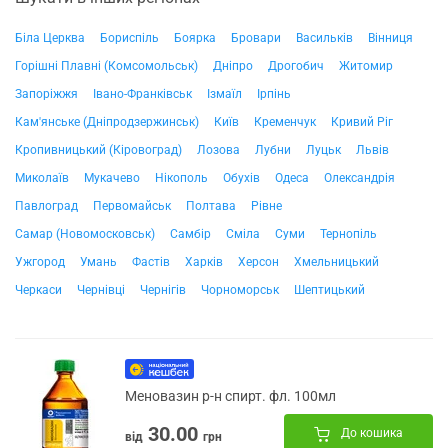
Біла Церква
Бориспіль
Боярка
Бровари
Васильків
Вінниця
Горішні Плавні (Комсомольськ)
Дніпро
Дрогобич
Житомир
Запоріжжя
Івано-Франківськ
Ізмаїл
Ірпінь
Кам'янське (Дніпродзержинськ)
Київ
Кременчук
Кривий Ріг
Кропивницький (Кіровоград)
Лозова
Лубни
Луцьк
Львів
Миколаїв
Мукачево
Нікополь
Обухів
Одеса
Олександрія
Павлоград
Первомайськ
Полтава
Рівне
Самар (Новомосковськ)
Самбір
Сміла
Суми
Тернопіль
Ужгород
Умань
Фастів
Харків
Херсон
Хмельницький
Черкаси
Чернівці
Чернігів
Чорноморськ
Шептицький
Меновазин р-н спирт. фл. 100мл
30.00
До кошика
від
грн