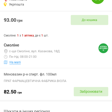
Укрпошта
93.00
До кошика
грн
Смоліне
:
1
з
1
аптека
, де є
1
шт.
Смоліне
с-ще Смоліне, вул. Казакова, 18Д
Пн-Нд: 08:00-21:00
На мапі
Меновазин р-н спирт. фл. 100мл
ПРАТ ФАРМАЦЕВТИЧНА ФАБРИКА ВІОЛА
82.50
Забронювати
грн
Шукати в інших регіонах