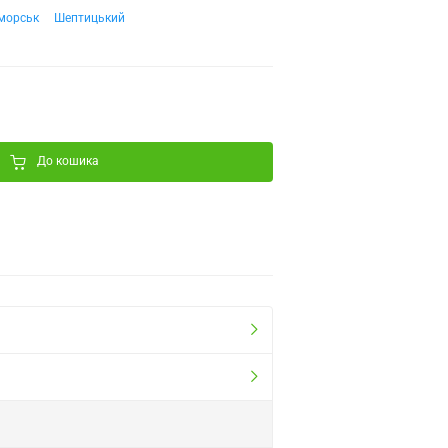
морськ
Шептицький
До кошика