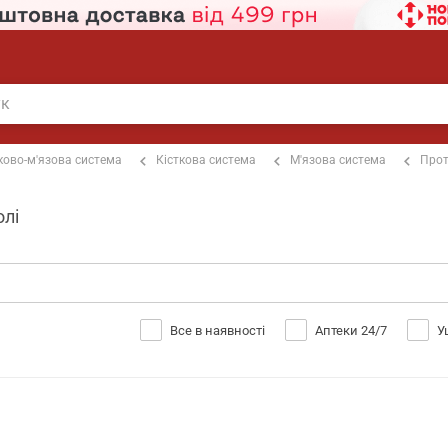
ково-м'язова система
Кісткова система
М'язова система
Прот
олі
Все в наявності
Аптеки 24/7
У