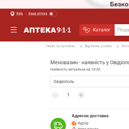
Київ
Ваша аптека
Каталог
альгетики
Від болю в м'язах та суглобах
Від болю у спині
Кіст
Меновазин - наявність у Овідіоп
Наявність актуальна на 10:30
Адресна доставка
Кур'єр
Нова пошта