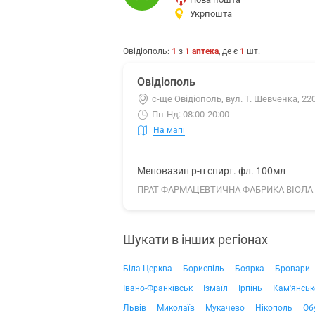
Укрпошта
Овідіополь
:
1
з
1
аптека
, де є
1
шт.
Овідіополь
с-ще Овідіополь, вул. Т. Шевченка, 22
Пн-Нд: 08:00-20:00
На мапі
Меновазин р-н спирт. фл. 100мл
ПРАТ ФАРМАЦЕВТИЧНА ФАБРИКА ВІОЛА
Шукати в інших регіонах
Біла Церква
Бориспіль
Боярка
Бровари
Івано-Франківськ
Ізмаїл
Ірпінь
Кам'янськ
Львів
Миколаїв
Мукачево
Нікополь
Об