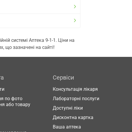
ій системі Аптека 9-1-1. Ціни на
, що зазначені на сайті!
га
Сервіси
ти
Консультація лікаря
я по фото
Лабораторні послуги
ня або товару
Доступні ліки
Дисконтна картка
Ваша аптека