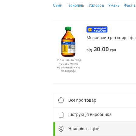
Суми
Тернопіль
Ужгород
Умань
Фастів
Меновазин р-н спирт. фл
30.00
від
грн
Зовнішній вигляд
товару може
відрізнятися від
фотографії
Все про товар
Інструкція виробника
Наявність і ціни