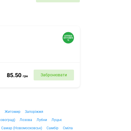
85.50
Забронювати
грн
ч
Житомир
Запоріжжя
ровоград)
Лозова
Лубни
Луцьк
Самар (Новомосковськ)
Самбір
Сміла