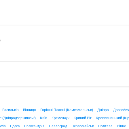
0
Васильків
Вінниця
Горішні Плавні (Комсомольськ)
Дніпро
Дрогоби
е (Дніпродзержинськ)
Київ
Кременчук
Кривий Ріг
Кропивницький (Кі
ухів
Одеса
Олександрія
Павлоград
Первомайськ
Полтава
Рівне