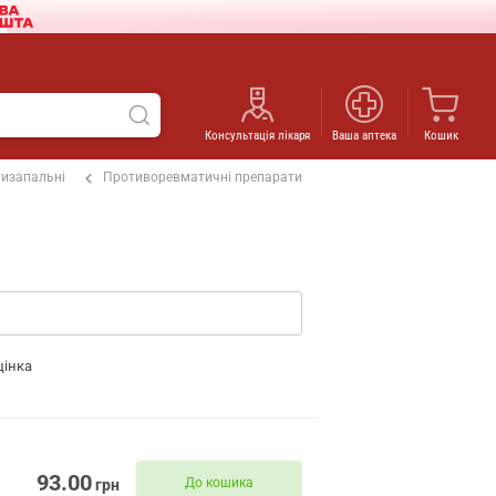
Консультація лікаря
Ваша аптека
Кошик
изапальні
Противоревматичні препарати
цінка
93.00
До кошика
грн