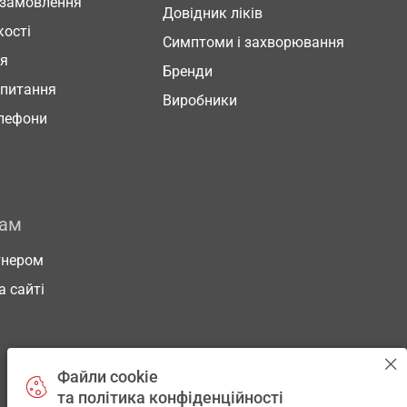
 замовлення
Довідник ліків
кості
Симптоми і захворювання
ня
Бренди
 питання
Виробники
елефони
рам
тнером
а сайті
Файли cookie
та політика конфіденційності