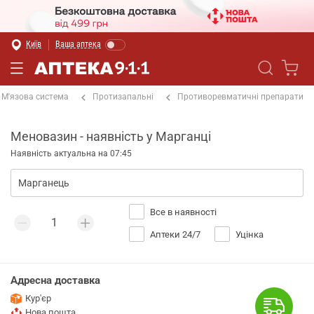
Київ
Ваша аптека
М'язова система
Протизапальні
Противоревматичні препарати
Меновазин - наявність у Марганці
Наявність актуальна на 07:45
Все в наявності
Аптеки 24/7
Уцінка
Адресна доставка
Кур'єр
Нова пошта