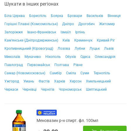
Шукати в інших регіонах
Біла Церква
Бориспіль
Боярка
Бровари
Васильків
Вінниця
Горішні Плавні (Комсомольськ)
Дніпро
Дрогобич
Житомир
Запоріжжя
Івано-Франківськ
Ізмаїл
Ірпінь
Кам'янське (Дніпродзержинськ)
Київ
Кременчук
Кривий Ріг
Кропивницький (Кіровоград)
Лозова
Лубни
Луцьк
Львів
Миколаїв
Мукачево
Нікополь
Обухів
Одеса
Олександрія
Павлоград
Первомайськ
Полтава
Рівне
Самар (Новомосковськ)
Самбір
Сміла
Суми
Тернопіль
Ужгород
Умань
Фастів
Харків
Херсон
Хмельницький
Черкаси
Чернівці
Чернігів
Чорноморськ
Шептицький
Меновазин р-н спирт. фл. 100мл