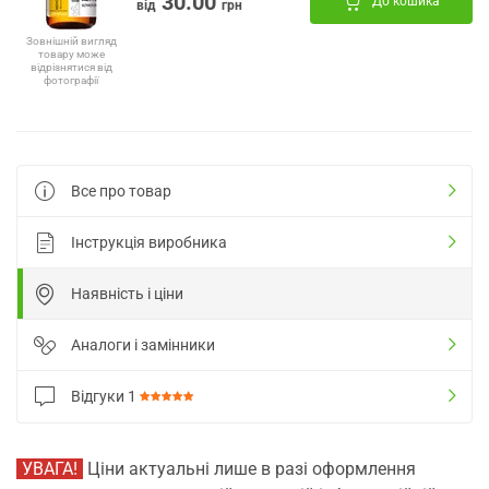
30.00
До кошика
від
грн
Зовнішній вигляд
товару може
відрізнятися від
фотографії
Все про товар
Інструкція виробника
Наявність і ціни
Аналоги і замінники
Відгуки
1
УВАГА!
Ціни актуальні лише в разі оформлення