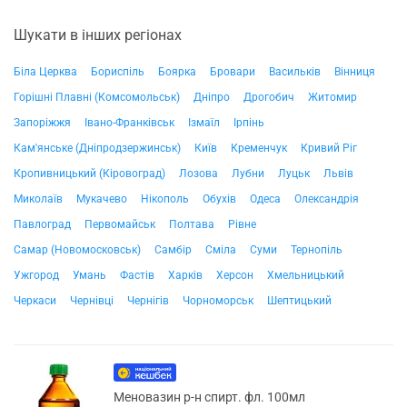
Шукати в інших регіонах
Біла Церква
Бориспіль
Боярка
Бровари
Васильків
Вінниця
Горішні Плавні (Комсомольськ)
Дніпро
Дрогобич
Житомир
Запоріжжя
Івано-Франківськ
Ізмаїл
Ірпінь
Кам'янське (Дніпродзержинськ)
Київ
Кременчук
Кривий Ріг
Кропивницький (Кіровоград)
Лозова
Лубни
Луцьк
Львів
Миколаїв
Мукачево
Нікополь
Обухів
Одеса
Олександрія
Павлоград
Первомайськ
Полтава
Рівне
Самар (Новомосковськ)
Самбір
Сміла
Суми
Тернопіль
Ужгород
Умань
Фастів
Харків
Херсон
Хмельницький
Черкаси
Чернівці
Чернігів
Чорноморськ
Шептицький
Меновазин р-н спирт. фл. 100мл