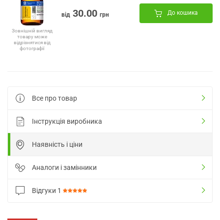
30.00
До кошика
від
грн
Зовнішній вигляд
товару може
відрізнятися від
фотографії
Все про товар
Інструкція виробника
Наявність і ціни
Аналоги і замінники
Відгуки
1