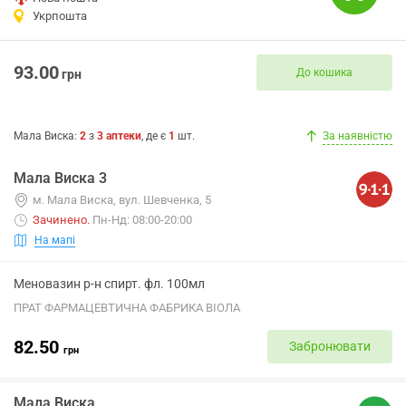
Укрпошта
93.00
До кошика
грн
Мала Виска
:
2
з
3
аптеки
, де є
1
шт.
За наявністю
Мала Виска 3
м. Мала Виска, вул. Шевченка, 5
Зачинено
.
Пн-Нд: 08:00-20:00
На мапі
Меновазин р-н спирт. фл. 100мл
ПРАТ ФАРМАЦЕВТИЧНА ФАБРИКА ВІОЛА
82.50
Забронювати
грн
Мала Виска