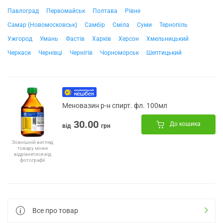
Павлоград
Первомайськ
Полтава
Рівне
Самар (Новомосковськ)
Самбір
Сміла
Суми
Тернопіль
Ужгород
Умань
Фастів
Харків
Херсон
Хмельницький
Черкаси
Чернівці
Чернігів
Чорноморськ
Шептицький
Меновазин р-н спирт. фл. 100мл
30.00
До кошика
від
грн
Зовнішній вигляд
товару може
відрізнятися від
фотографії
Все про товар