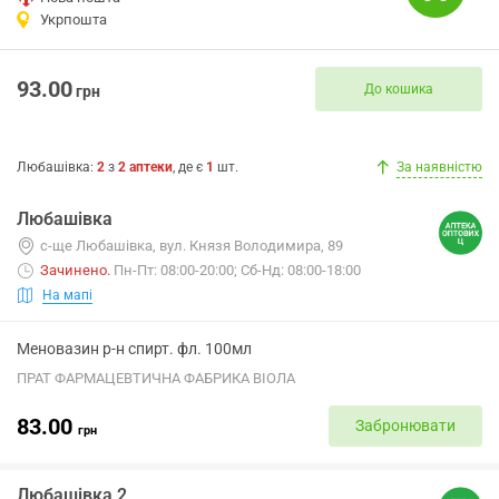
Укрпошта
93.00
До кошика
грн
Любашівка
:
2
з
2
аптеки
, де є
1
шт.
За наявністю
Любашівка
с-ще Любашівка, вул. Князя Володимира, 89
Зачинено
.
Пн-Пт: 08:00-20:00; Сб-Нд: 08:00-18:00
На мапі
Меновазин р-н спирт. фл. 100мл
ПРАТ ФАРМАЦЕВТИЧНА ФАБРИКА ВІОЛА
83.00
Забронювати
грн
Любашівка 2