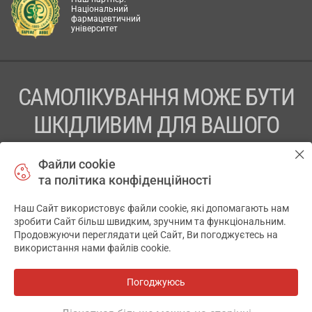
Національний
фармацевтичний
університет
САМОЛІКУВАННЯ МОЖЕ БУТИ
ШКІДЛИВИМ ДЛЯ ВАШОГО
ЗДОРОВ’Я
Файли cookie
та політика конфіденційності
ПЕРЕД ЗАСТОСУВАННЯМ ПРЕПАРАТУ ПРОКОНСУЛЬТУЙТЕСЬ
З ЛІКАРЕМ
Наш Сайт використовує файли cookie, які допомагають нам
✕
зробити Сайт більш швидким, зручним та функціональним.
ТОВ «АПТЕКА 911.ЮА» Код ЄДРПОУ 43631965.
Продовжуючи переглядати цей Сайт, Ви погоджуєтесь на
використання нами файлів cookie.
Відмова від відповідальності
© 2014-2026. Медична інформаційна система АПТЕКА911.ЮА
Погоджуюсь
Всі аптеки
на мапі
Розробка і підтримка сайту -
wu.ua