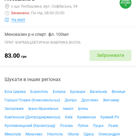
с-ще Любашівка, вул. Софіївська, 54
Зачинено
.
Пн-Нд: 08:00-20:00
На мапі
Меновазин р-н спирт. фл. 100мл
ПРАТ ФАРМАЦЕВТИЧНА ФАБРИКА ВІОЛА
83.00
Забронювати
грн
Шукати в інших регіонах
Біла Церква
Бориспіль
Боярка
Бровари
Васильків
Вінниця
Горішні Плавні (Комсомольськ)
Дніпро
Дрогобич
Житомир
Запоріжжя
Івано-Франківськ
Ізмаїл
Ірпінь
Кам'янське (Дніпродзержинськ)
Київ
Кременчук
Кривий Ріг
Кропивницький (Кіровоград)
Лозова
Лубни
Луцьк
Львів
Миколаїв
Мукачево
Нікополь
Обухів
Одеса
Олександрія