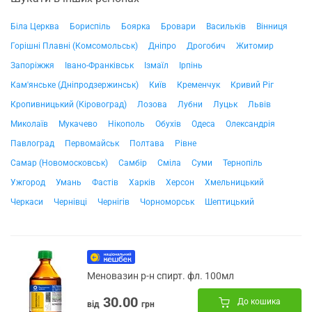
Біла Церква
Бориспіль
Боярка
Бровари
Васильків
Вінниця
Горішні Плавні (Комсомольськ)
Дніпро
Дрогобич
Житомир
Запоріжжя
Івано-Франківськ
Ізмаїл
Ірпінь
Кам'янське (Дніпродзержинськ)
Київ
Кременчук
Кривий Ріг
Кропивницький (Кіровоград)
Лозова
Лубни
Луцьк
Львів
Миколаїв
Мукачево
Нікополь
Обухів
Одеса
Олександрія
Павлоград
Первомайськ
Полтава
Рівне
Самар (Новомосковськ)
Самбір
Сміла
Суми
Тернопіль
Ужгород
Умань
Фастів
Харків
Херсон
Хмельницький
Черкаси
Чернівці
Чернігів
Чорноморськ
Шептицький
Меновазин р-н спирт. фл. 100мл
30.00
До кошика
від
грн