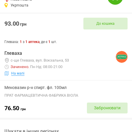
Укрпошта
93.00
До кошика
грн
Глеваха
:
1
з
1
аптека
, де є
1
шт.
Глеваха
с-ще Глеваха, вул. Вокзальна, 53
Зачинено
.
Пн-Нд: 08:00-21:00
На мапі
Меновазин р-н спирт. фл. 100мл
ПРАТ ФАРМАЦЕВТИЧНА ФАБРИКА ВІОЛА
76.50
Забронювати
грн
Шукати в інших регіонах