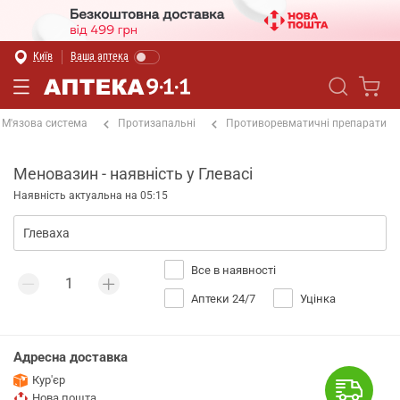
Київ
Ваша аптека
М'язова система
Протизапальні
Противоревматичні препарати
Меновазин - наявність у Глевасі
Наявність актуальна на 05:15
Все в наявності
Аптеки 24/7
Уцінка
Адресна доставка
Кур'єр
Нова пошта