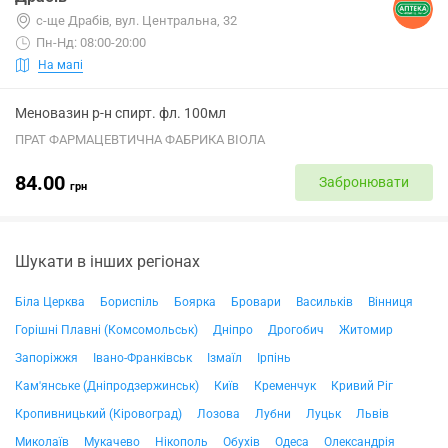
с-ще Драбів, вул. Центральна, 32
Пн-Нд: 08:00-20:00
На мапі
Меновазин р-н спирт. фл. 100мл
ПРАТ ФАРМАЦЕВТИЧНА ФАБРИКА ВІОЛА
84.00
Забронювати
грн
Шукати в інших регіонах
Біла Церква
Бориспіль
Боярка
Бровари
Васильків
Вінниця
Горішні Плавні (Комсомольськ)
Дніпро
Дрогобич
Житомир
Запоріжжя
Івано-Франківськ
Ізмаїл
Ірпінь
Кам'янське (Дніпродзержинськ)
Київ
Кременчук
Кривий Ріг
Кропивницький (Кіровоград)
Лозова
Лубни
Луцьк
Львів
Миколаїв
Мукачево
Нікополь
Обухів
Одеса
Олександрія