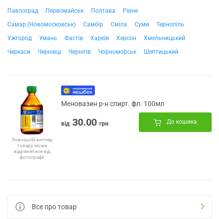
Павлоград
Первомайськ
Полтава
Рівне
Самар (Новомосковськ)
Самбір
Сміла
Суми
Тернопіль
Ужгород
Умань
Фастів
Харків
Херсон
Хмельницький
Черкаси
Чернівці
Чернігів
Чорноморськ
Шептицький
Меновазин р-н спирт. фл. 100мл
30.00
До кошика
від
грн
Зовнішній вигляд
товару може
відрізнятися від
фотографії
Все про товар