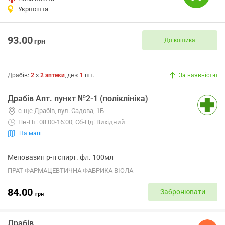
Укрпошта
93.00
До кошика
грн
Драбів
:
2
з
2
аптеки
, де є
1
шт.
За наявністю
Драбів Апт. пункт №2-1 (поліклініка)
с-ще Драбів, вул. Садова, 1Б
Пн-Пт: 08:00-16:00; Сб-Нд: Вихідний
На мапі
Меновазин р-н спирт. фл. 100мл
ПРАТ ФАРМАЦЕВТИЧНА ФАБРИКА ВІОЛА
84.00
Забронювати
грн
Драбів