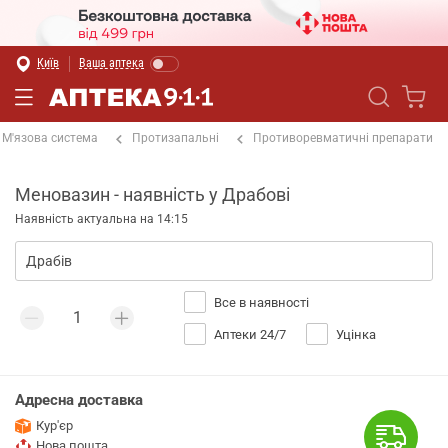
Київ
Ваша аптека
М'язова система
Протизапальні
Противоревматичні препарати
Меновазин - наявність у Драбові
Наявність актуальна на 14:15
Все в наявності
Аптеки 24/7
Уцінка
Адресна доставка
Кур'єр
Нова пошта