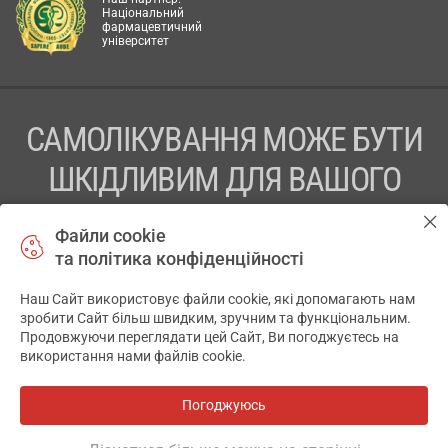
Національний
фармацевтичний
університет
САМОЛІКУВАННЯ МОЖЕ БУТИ
ШКІДЛИВИМ ДЛЯ ВАШОГО
ЗДОРОВ’Я
Файли cookie
та політика конфіденційності
ПЕРЕД ЗАСТОСУВАННЯМ ПРЕПАРАТУ ПРОКОНСУЛЬТУЙТЕСЬ
З ЛІКАРЕМ
Наш Сайт використовує файли cookie, які допомагають нам
✕
зробити Сайт більш швидким, зручним та функціональним.
ТОВ «АПТЕКА 911.ЮА» Код ЄДРПОУ 43631965.
Продовжуючи переглядати цей Сайт, Ви погоджуєтесь на
використання нами файлів cookie.
Відмова від відповідальності
© 2014-2026. Медична інформаційна система АПТЕКА911.ЮА
Погоджуюсь
Всі аптеки
на мапі
Розробка і підтримка сайту -
wu.ua