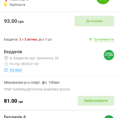
Укрпошта
93.00
До кошика
грн
Бердичів
:
3
з
3
аптеки
, де є
1
шт.
За наявністю
Бердичів
м. Бердичів, вул. Шевченка, 28
Пн-Нд: 08:00-21:00
На мапі
Меновазин р-н спирт. фл. 100мл
ПРАТ ФАРМАЦЕВТИЧНА ФАБРИКА ВІОЛА
81.00
Забронювати
грн
Бердичів 4