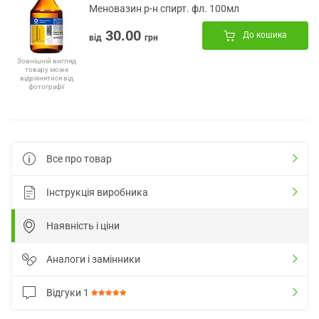
Меновазин р-н спирт. фл. 100мл
30.00
До кошика
від
грн
Зовнішній вигляд
товару може
відрізнятися від
фотографії
Все про товар
Інструкція виробника
Наявність і ціни
Аналоги і замінники
Відгуки
1