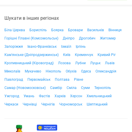
Шукати в інших регіонах
Біла Церква
Бориспіль
Боярка
Бровари
Васильків
Вінниця
Горішні Плавні (Комсомольськ)
Дніпро
Дрогобич
Житомир
Запоріжжя
Івано-Франківськ
Ізмаїл
Ірпінь
Кам'янське (Дніпродзержинськ)
Київ
Кременчук
Кривий Ріг
Кропивницький (Кіровоград)
Лозова
Лубни
Луцьк
Львів
Миколаїв
Мукачево
Нікополь
Обухів
Одеса
Олександрія
Павлоград
Первомайськ
Полтава
Рівне
Самар (Новомосковськ)
Самбір
Сміла
Суми
Тернопіль
Ужгород
Умань
Фастів
Харків
Херсон
Хмельницький
Черкаси
Чернівці
Чернігів
Чорноморськ
Шептицький