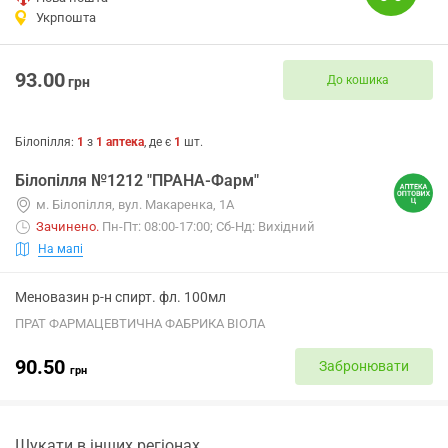
Укрпошта
93.00
До кошика
грн
Білопілля
:
1
з
1
аптека
, де є
1
шт.
Білопілля №1212 "ПРАНА-Фарм"
м. Білопілля, вул. Макаренка, 1А
Зачинено
.
Пн-Пт: 08:00-17:00; Сб-Нд: Вихідний
На мапі
Меновазин р-н спирт. фл. 100мл
ПРАТ ФАРМАЦЕВТИЧНА ФАБРИКА ВІОЛА
90.50
Забронювати
грн
Шукати в інших регіонах