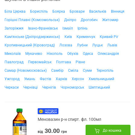
Біла Церква
Бориспіль
Боярка
Бровари
Васильків
Вінниця
Горішні Плавні (Комсомольськ)
Дніпро
Дрогобич
Житомир
Запоріжжя
Івано-Франківськ
Ізмаїл
Ірпінь
Кам'янське (Дніпродзержинськ)
Київ
Кременчук
Кривий Ріг
Кропивницький (Кіровоград)
Лозова
Лубни
Луцьк
Львів
Миколаїв
Мукачево
Нікополь
Обухів
Одеса
Олександрія
Павлоград
Первомайськ
Полтава
Рівне
Самар (Новомосковськ)
Самбір
Сміла
Суми
Тернопіль
Ужгород
Умань
Фастів
Харків
Херсон
Хмельницький
Черкаси
Чернівці
Чернігів
Чорноморськ
Шептицький
Меновазин р-н спирт. фл. 100мл
30.00
До кошика
від
грн