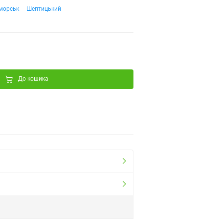
морськ
Шептицький
До кошика