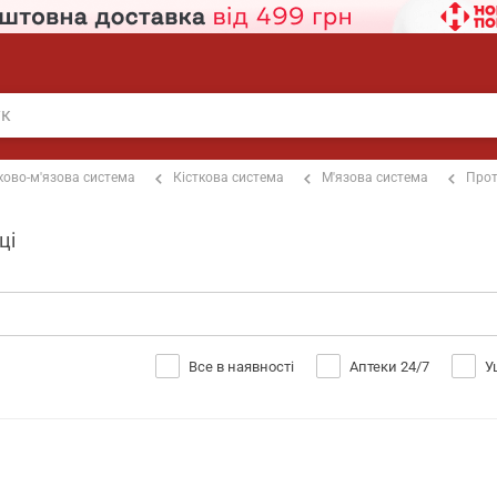
ково-м'язова система
Кісткова система
М'язова система
Прот
ці
Все в наявності
Аптеки 24/7
У