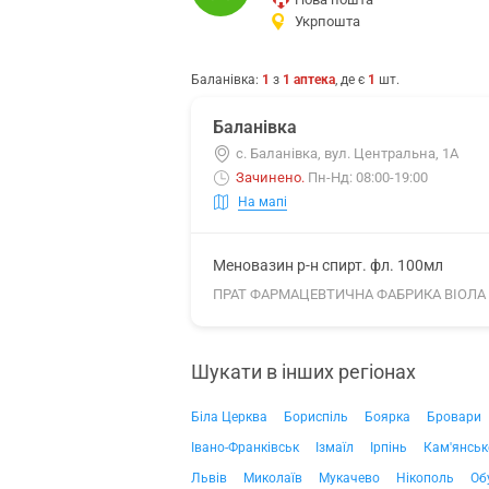
Укрпошта
Баланівка
:
1
з
1
аптека
, де є
1
шт.
Баланівка
с. Баланівка, вул. Центральна, 1А
Зачинено
.
Пн-Нд: 08:00-19:00
На мапі
Меновазин р-н спирт. фл. 100мл
ПРАТ ФАРМАЦЕВТИЧНА ФАБРИКА ВІОЛА
Шукати в інших регіонах
Біла Церква
Бориспіль
Боярка
Бровари
Івано-Франківськ
Ізмаїл
Ірпінь
Кам'янськ
Львів
Миколаїв
Мукачево
Нікополь
Об