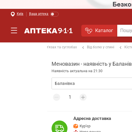
Київ
Ваша аптека
Каталог
альгетики
Від болю в м'язах та суглобах
Від болю у спині
Кіст
Меновазин - наявність у Баланів
Наявність актуальна на 21:30
Адресна доставка
Кур'єр
Нова пошта