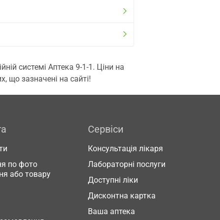
ій системі Аптека 9-1-1. Ціни на
, що зазначені на сайті!
га
Сервіси
ти
Консультація лікаря
я по фото
Лабораторні послуги
ня або товару
Доступні ліки
Дисконтна картка
Ваша аптека