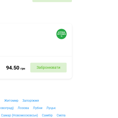
94.50
Забронювати
грн
ч
Житомир
Запоріжжя
ровоград)
Лозова
Лубни
Луцьк
Самар (Новомосковськ)
Самбір
Сміла