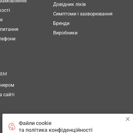
 замовлення
Довідник ліків
кості
Симптоми і захворювання
ня
Бренди
 питання
Виробники
елефони
рам
тнером
а сайті
Файли cookie
та політика конфіденційності