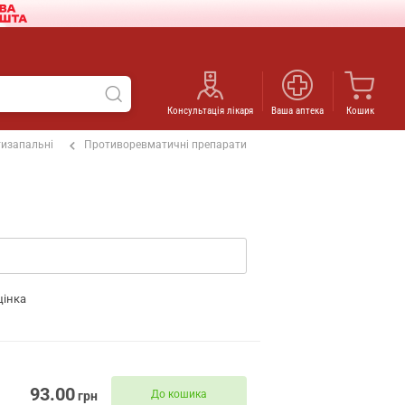
Консультація лікаря
Ваша аптека
Кошик
изапальні
Противоревматичні препарати
цінка
93.00
До кошика
грн