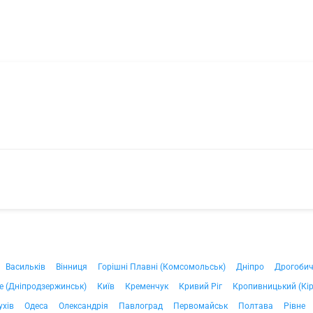
Васильків
Вінниця
Горішні Плавні (Комсомольськ)
Дніпро
Дрогоби
е (Дніпродзержинськ)
Київ
Кременчук
Кривий Ріг
Кропивницький (Кі
ухів
Одеса
Олександрія
Павлоград
Первомайськ
Полтава
Рівне