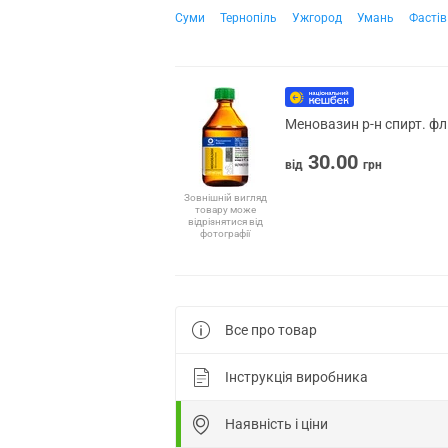
Суми
Тернопіль
Ужгород
Умань
Фастів
Меновазин р-н спирт. фл
30.00
від
грн
Зовнішній вигляд
товару може
відрізнятися від
фотографії
Все про товар
Інструкція виробника
Наявність і ціни