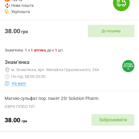
Нова пошта
Укрпошта
38.00
До кошика
грн
Знам'янка
:
1
з
1
аптека
, де є
1
шт.
Знам’янка
м. Знам'янка, вул. Михайла Грушевського, 24А
Пн-Нд: 08:00-20:30
На мапі
Магнію сульфат пор. пакет 25г Solution Pharm
ЄВРО ПЛЮС ПП
38.00
Забронювати
грн