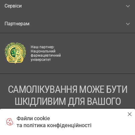
Сервіси
Партнерам
Наш партнер:
Національний
фармацевтичний
університет
САМОЛІКУВАННЯ МОЖЕ БУТИ
ШКІДЛИВИМ ДЛЯ ВАШОГО
ЗДОРОВ’Я
Файли cookie
та політика конфіденційності
ПЕРЕД ЗАСТОСУВАННЯМ ПРЕПАРАТУ ПРОКОНСУЛЬТУЙТЕСЬ
З ЛІКАРЕМ