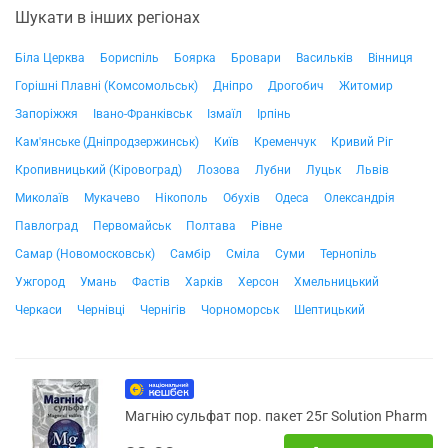
Шукати в інших регіонах
Біла Церква
Бориспіль
Боярка
Бровари
Васильків
Вінниця
Горішні Плавні (Комсомольськ)
Дніпро
Дрогобич
Житомир
Запоріжжя
Івано-Франківськ
Ізмаїл
Ірпінь
Кам'янське (Дніпродзержинськ)
Київ
Кременчук
Кривий Ріг
Кропивницький (Кіровоград)
Лозова
Лубни
Луцьк
Львів
Миколаїв
Мукачево
Нікополь
Обухів
Одеса
Олександрія
Павлоград
Первомайськ
Полтава
Рівне
Самар (Новомосковськ)
Самбір
Сміла
Суми
Тернопіль
Ужгород
Умань
Фастів
Харків
Херсон
Хмельницький
Черкаси
Чернівці
Чернігів
Чорноморськ
Шептицький
Магнію сульфат пор. пакет 25г Solution Pharm