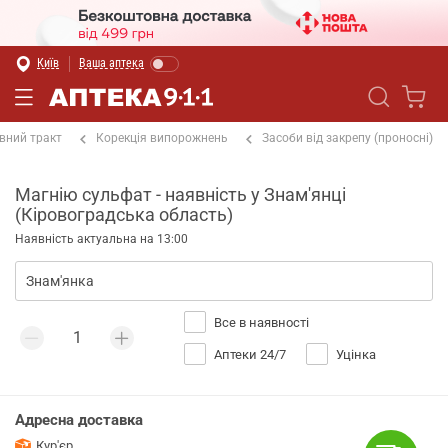
Київ
Ваша аптека
вний тракт
Корекція випорожнень
Засоби від закрепу (проносні)
Магнію сульфат - наявність у Знам'янці
(Кіровоградська область)
Наявність актуальна на 13:00
Все в наявності
Аптеки 24/7
Уцінка
Адресна доставка
Кур'єр