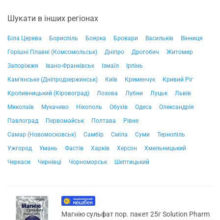
Шукати в інших регіонах
Біла Церква
Бориспіль
Боярка
Бровари
Васильків
Вінниця
Горішні Плавні (Комсомольськ)
Дніпро
Дрогобич
Житомир
Запоріжжя
Івано-Франківськ
Ізмаїл
Ірпінь
Кам'янське (Дніпродзержинськ)
Київ
Кременчук
Кривий Ріг
Кропивницький (Кіровоград)
Лозова
Лубни
Луцьк
Львів
Миколаїв
Мукачево
Нікополь
Обухів
Одеса
Олександрія
Павлоград
Первомайськ
Полтава
Рівне
Самар (Новомосковськ)
Самбір
Сміла
Суми
Тернопіль
Ужгород
Умань
Фастів
Харків
Херсон
Хмельницький
Черкаси
Чернівці
Чорноморськ
Шептицький
Магнію сульфат пор. пакет 25г Solution Pharm