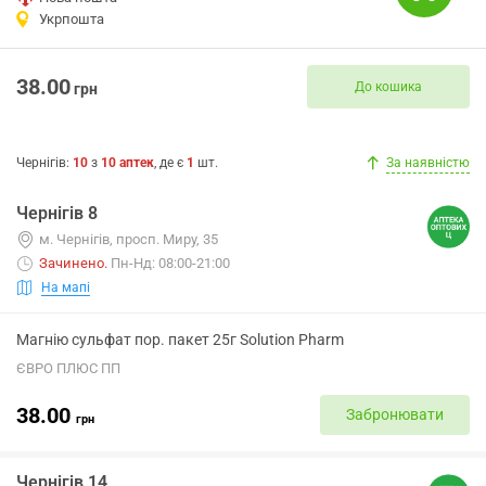
Укрпошта
38.00
До кошика
грн
Чернігів
:
10
з
10
аптек
, де є
1
шт.
За наявністю
Чернігів 8
м. Чернігів, просп. Миру, 35
Зачинено
.
Пн-Нд: 08:00-21:00
На мапі
Магнію сульфат пор. пакет 25г Solution Pharm
ЄВРО ПЛЮС ПП
38.00
Забронювати
грн
Чернігів 14