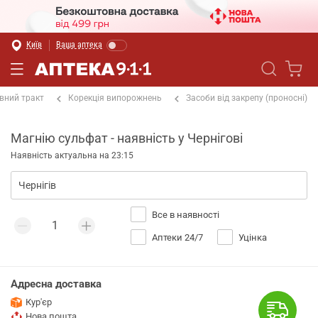
Київ
Ваша аптека
вний тракт
Корекція випорожнень
Засоби від закрепу (проносні)
Магнію сульфат - наявність у Чернігові
Наявність актуальна на 23:15
Все в наявності
Аптеки 24/7
Уцінка
Адресна доставка
Кур'єр
Нова пошта