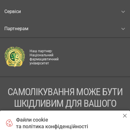
Сервіси
Партнерам
Наш партнер:
Національний
фармацевтичний
університет
САМОЛІКУВАННЯ МОЖЕ БУТИ
ШКІДЛИВИМ ДЛЯ ВАШОГО
ЗДОРОВ’Я
Файли cookie
та політика конфіденційності
ПЕРЕД ЗАСТОСУВАННЯМ ПРЕПАРАТУ ПРОКОНСУЛЬТУЙТЕСЬ