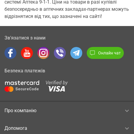
системі Аптека 9-1-1. Ціни на товари в разі купівлі
безпосередньо в аптечних закладах-партнерах можуть
відрізнятися від тих, що зазначені на сайті!
Зв’язатися з нами
Онлайн чат
Безпека платежів
Про компанію
Допомога