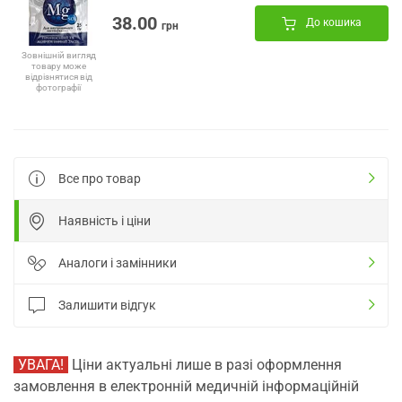
38.00
До кошика
грн
Зовнішній вигляд
товару може
відрізнятися від
фотографії
Все про товар
Наявність і ціни
Аналоги і замінники
Залишити відгук
УВАГА!
Ціни актуальні лише в разі оформлення
замовлення в електронній медичній інформаційній