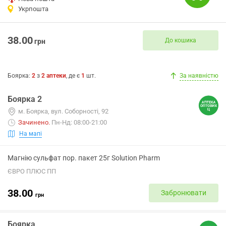
Укрпошта
38.00
До кошика
грн
Боярка
:
2
з
2
аптеки
, де є
1
шт.
За наявністю
Боярка 2
м. Боярка, вул. Соборності, 92
Зачинено
.
Пн-Нд: 08:00-21:00
На мапі
Магнію сульфат пор. пакет 25г Solution Pharm
ЄВРО ПЛЮС ПП
38.00
Забронювати
грн
Боярка