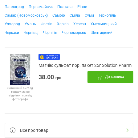
Павлоград
Первомайськ
Полтава
Рівне
Самар (Новомосковськ)
Самбір
Сміла
Суми
Тернопіль
Ужгород
Умань
Фастів
Харків
Херсон
Хмельницький
Черкаси
Чернівці
Чернігів
Чорноморськ
Шептицький
Магнію сульфат пор. пакет 25г Solution Pharm
38.00
До кошика
грн
Зовнішній вигляд
товару може
відрізнятися від
фотографії
Все про товар