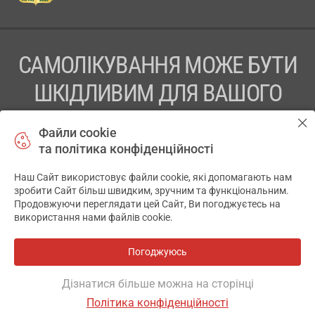
САМОЛІКУВАННЯ МОЖЕ БУТИ
ШКІДЛИВИМ ДЛЯ ВАШОГО
ЗДОРОВ’Я
Файли cookie
та політика конфіденційності
ПЕРЕД ЗАСТОСУВАННЯМ ПРЕПАРАТУ ПРОКОНСУЛЬТУЙТЕСЬ
З ЛІКАРЕМ
Наш Сайт використовує файли cookie, які допомагають нам
✕
зробити Сайт більш швидким, зручним та функціональним.
ТОВ «АПТЕКА 911.ЮА» Код ЄДРПОУ 43631965.
Продовжуючи переглядати цей Сайт, Ви погоджуєтесь на
використання нами файлів cookie.
Відмова від відповідальності
© 2014-2026. Медична інформаційна система АПТЕКА911.ЮА
Погоджуюсь
Всі аптеки
на мапі
Розробка і підтримка сайту -
wu.ua
Дізнатися більше можна на сторінці
Політика конфіденційності
ОСНОВНЕ
ДЕ Є
АНАЛОГИ
ВІДГУКИ