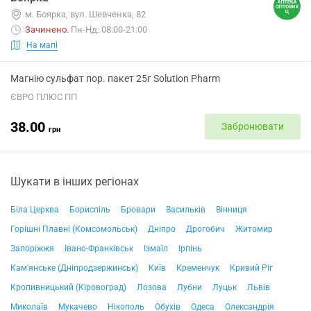
м. Боярка, вул. Шевченка, 82
Зачинено
.
Пн-Нд: 08:00-21:00
На мапі
Магнію сульфат пор. пакет 25г Solution Pharm
ЄВРО ПЛЮС ПП
38.00
Забронювати
грн
Шукати в інших регіонах
Біла Церква
Бориспіль
Бровари
Васильків
Вінниця
Горішні Плавні (Комсомольськ)
Дніпро
Дрогобич
Житомир
Запоріжжя
Івано-Франківськ
Ізмаїл
Ірпінь
Кам'янське (Дніпродзержинськ)
Київ
Кременчук
Кривий Ріг
Кропивницький (Кіровоград)
Лозова
Лубни
Луцьк
Львів
Миколаїв
Мукачево
Нікополь
Обухів
Одеса
Олександрія