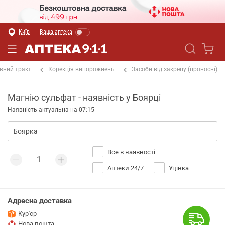
Київ
Ваша аптека
вний тракт
Корекція випорожнень
Засоби від закрепу (проносні)
Магнію сульфат - наявність у Боярці
Наявність актуальна на 07:15
Все в наявності
Аптеки 24/7
Уцінка
Адресна доставка
Кур'єр
Нова пошта