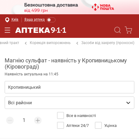
Київ
Ваша аптека
вний тракт
Корекція випорожнень
Засоби від закрепу (проносні)
Магнію сульфат - наявність у Кропивницькому
(Кіровограді)
Наявність актуальна на 11:45
Все в наявності
Аптеки 24/7
Уцінка