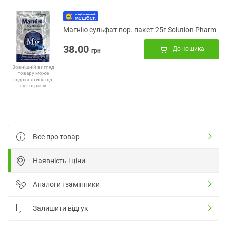
Магнію сульфат пор. пакет 25г Solution Pharm
38.00
До кошика
грн
Зовнішній вигляд
товару може
відрізнятися від
фотографії
Все про товар
Наявність і ціни
Аналоги і замінники
Залишити відгук