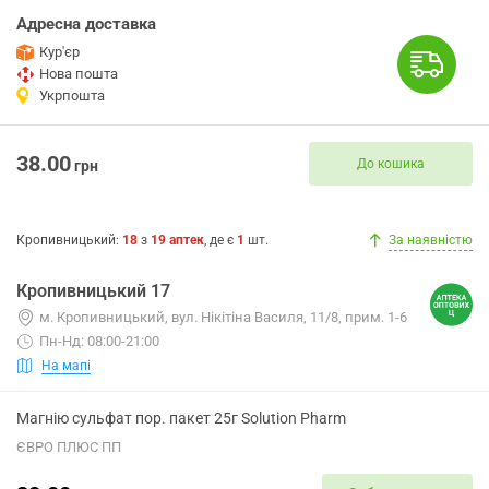
Адресна доставка
Кур'єр
Нова пошта
Укрпошта
38.00
До кошика
грн
Кропивницький
:
18
з
19
аптек
, де є
1
шт.
За наявністю
Кропивницький 17
м. Кропивницький, вул. Нікітіна Василя, 11/8, прим. 1-6
Пн-Нд: 08:00-21:00
На мапі
Магнію сульфат пор. пакет 25г Solution Pharm
ЄВРО ПЛЮС ПП