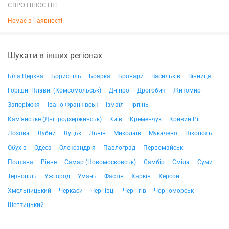
ЄВРО ПЛЮС ПП
Немає в наявності
Шукати в інших регіонах
Біла Церква
Бориспіль
Боярка
Бровари
Васильків
Вінниця
Горішні Плавні (Комсомольськ)
Дніпро
Дрогобич
Житомир
Запоріжжя
Івано-Франківськ
Ізмаїл
Ірпінь
Кам'янське (Дніпродзержинськ)
Київ
Кременчук
Кривий Ріг
Лозова
Лубни
Луцьк
Львів
Миколаїв
Мукачево
Нікополь
Обухів
Одеса
Олександрія
Павлоград
Первомайськ
Полтава
Рівне
Самар (Новомосковськ)
Самбір
Сміла
Суми
Тернопіль
Ужгород
Умань
Фастів
Харків
Херсон
Хмельницький
Черкаси
Чернівці
Чернігів
Чорноморськ
Шептицький