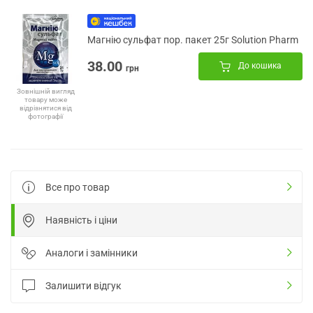
Магнію сульфат пор. пакет 25г Solution Pharm
38.00
До кошика
грн
Зовнішній вигляд
товару може
відрізнятися від
фотографії
Все про товар
Наявність і ціни
Аналоги і замінники
Залишити відгук