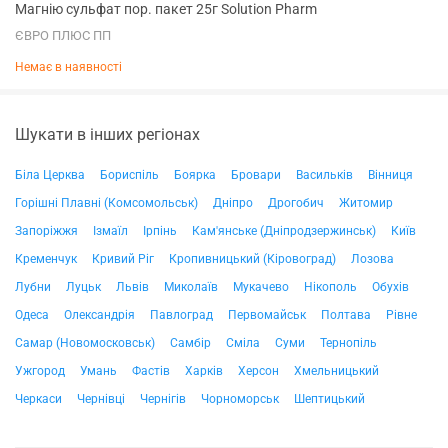
Магнію сульфат пор. пакет 25г Solution Pharm
ЄВРО ПЛЮС ПП
Немає в наявності
Шукати в інших регіонах
Біла Церква
Бориспіль
Боярка
Бровари
Васильків
Вінниця
Горішні Плавні (Комсомольськ)
Дніпро
Дрогобич
Житомир
Запоріжжя
Ізмаїл
Ірпінь
Кам'янське (Дніпродзержинськ)
Київ
Кременчук
Кривий Ріг
Кропивницький (Кіровоград)
Лозова
Лубни
Луцьк
Львів
Миколаїв
Мукачево
Нікополь
Обухів
Одеса
Олександрія
Павлоград
Первомайськ
Полтава
Рівне
Самар (Новомосковськ)
Самбір
Сміла
Суми
Тернопіль
Ужгород
Умань
Фастів
Харків
Херсон
Хмельницький
Черкаси
Чернівці
Чернігів
Чорноморськ
Шептицький