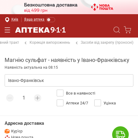
Київ
Ваша аптека
вний тракт
Корекція випорожнень
Засоби від закрепу (проносні)
Магнію сульфат - наявність у Івано-Франківську
Наявність актуальна на 08:15
Все в наявності
Аптеки 24/7
Уцінка
Адресна доставка
Кур'єр
Нова пошта