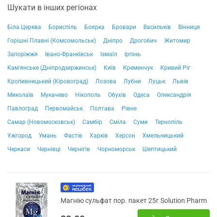
Шукати в інших регіонах
Біла Церква
Бориспіль
Боярка
Бровари
Васильків
Вінниця
Горішні Плавні (Комсомольськ)
Дніпро
Дрогобич
Житомир
Запоріжжя
Івано-Франківськ
Ізмаїл
Ірпінь
Кам'янське (Дніпродзержинськ)
Київ
Кременчук
Кривий Ріг
Кропивницький (Кіровоград)
Лозова
Лубни
Луцьк
Львів
Миколаїв
Мукачево
Нікополь
Обухів
Одеса
Олександрія
Павлоград
Первомайськ
Полтава
Рівне
Самар (Новомосковськ)
Самбір
Сміла
Суми
Тернопіль
Ужгород
Умань
Фастів
Харків
Херсон
Хмельницький
Черкаси
Чернівці
Чернігів
Чорноморськ
Шептицький
Магнію сульфат пор. пакет 25г Solution Pharm