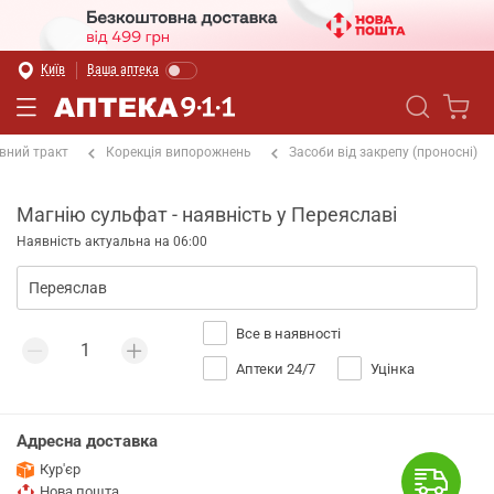
Київ
Ваша аптека
вний тракт
Корекція випорожнень
Засоби від закрепу (проносні)
Магнію сульфат - наявність у Переяславі
Наявність актуальна на 06:00
Все в наявності
Аптеки 24/7
Уцінка
Адресна доставка
Кур'єр
Нова пошта