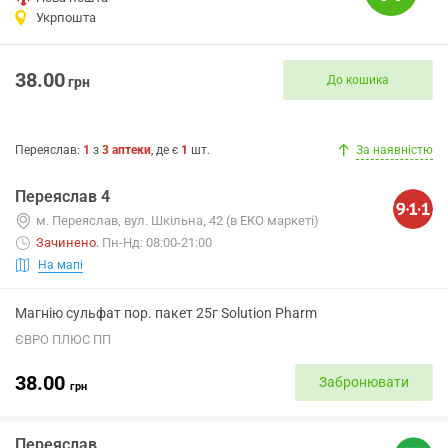
Укрпошта
38.00
До кошика
грн
Переяслав
:
1
з
3
аптеки
, де є
1
шт.
За наявністю
Переяслав 4
м. Переяслав, вул. Шкільна, 42 (в ЕКО маркеті)
Зачинено
.
Пн-Нд: 08:00-21:00
На мапі
Магнію сульфат пор. пакет 25г Solution Pharm
ЄВРО ПЛЮС ПП
38.00
Забронювати
грн
Переяслав