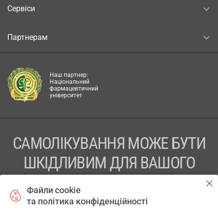
Сервіси
Партнерам
Наш партнер:
Національний
фармацевтичний
університет
САМОЛІКУВАННЯ МОЖЕ БУТИ
ШКІДЛИВИМ ДЛЯ ВАШОГО
ЗДОРОВ’Я
Файли cookie
та політика конфіденційності
ПЕРЕД ЗАСТОСУВАННЯМ ПРЕПАРАТУ ПРОКОНСУЛЬТУЙТЕСЬ
З ЛІКАРЕМ