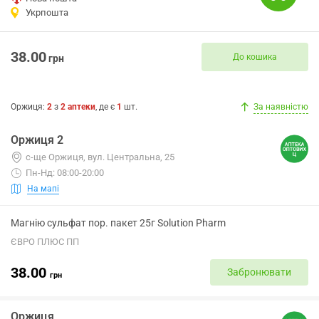
Укрпошта
38.00
До кошика
грн
Оржиця
:
2
з
2
аптеки
, де є
1
шт.
За наявністю
Оржиця 2
с-ще Оржиця, вул. Центральна, 25
Пн-Нд: 08:00-20:00
На мапі
Магнію сульфат пор. пакет 25г Solution Pharm
ЄВРО ПЛЮС ПП
38.00
Забронювати
грн
Оржиця