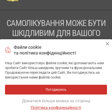
САМОЛІКУВАННЯ МОЖЕ БУТИ
ШКІДЛИВИМ ДЛЯ ВАШОГО
ЗДОРОВ’Я
Файли cookie
та політика конфіденційності
ПЕРЕД ЗАСТОСУВАННЯМ ПРЕПАРАТУ ПРОКОНСУЛЬТУЙТЕСЬ
З ЛІКАРЕМ
Наш Сайт використовує файли cookie, які допомагають нам
✕
зробити Сайт більш швидким, зручним та функціональним.
ТОВ «АПТЕКА 911.ЮА» Код ЄДРПОУ 43631965.
Продовжуючи переглядати цей Сайт, Ви погоджуєтесь на
використання нами файлів cookie.
Відмова від відповідальності
© 2014-2026. Медична інформаційна система АПТЕКА911.ЮА
Погоджуюсь
Всі аптеки
на мапі
Розробка і підтримка сайту -
wu.ua
Дізнатися більше можна на сторінці
Політика конфіденційності
ОСНОВНЕ
ДЕ Є
АНАЛОГИ
ВІДГУКИ