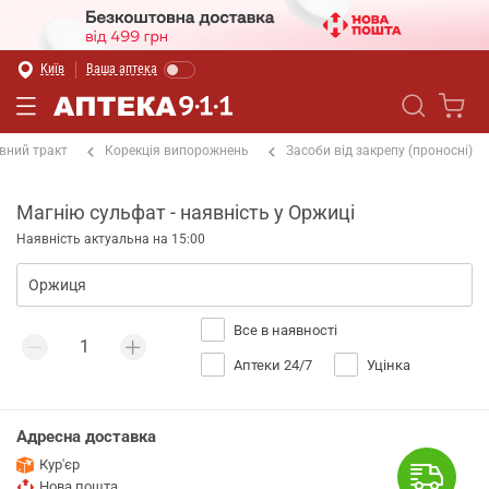
Київ
Ваша аптека
вний тракт
Корекція випорожнень
Засоби від закрепу (проносні)
Магнію сульфат - наявність у Оржиці
Наявність актуальна на 15:00
Все в наявності
Аптеки 24/7
Уцінка
Адресна доставка
Кур'єр
Нова пошта