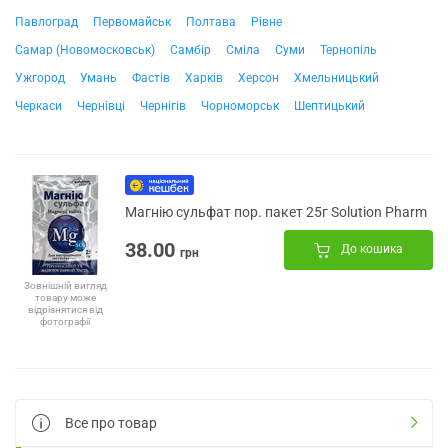
Павлоград
Первомайськ
Полтава
Рівне
Самар (Новомосковськ)
Самбір
Сміла
Суми
Тернопіль
Ужгород
Умань
Фастів
Харків
Херсон
Хмельницький
Черкаси
Чернівці
Чернігів
Чорноморськ
Шептицький
Магнію сульфат пор. пакет 25г Solution Pharm
38.00
До кошика
грн
Зовнішній вигляд
товару може
відрізнятися від
фотографії
Все про товар