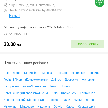
с-ще Оржиця, вул. Центральна, 8
Пн-Пт: 08:00-19:00; Сб-Нд: 08:00-18:00
На мапі
Магнію сульфат пор. пакет 25г Solution Pharm
ЄВРО ПЛЮС ПП
38.00
Забронювати
грн
Шукати в інших регіонах
Біла Церква
Бориспіль
Боярка
Бровари
Васильків
Вінниця
Горішні Плавні (Комсомольськ)
Дніпро
Дрогобич
Житомир
Запоріжжя
Івано-Франківськ
Ізмаїл
Ірпінь
Кам'янське (Дніпродзержинськ)
Київ
Кременчук
Кривий Ріг
Кропивницький (Кіровоград)
Лозова
Лубни
Луцьк
Львів
Миколаїв
Мукачево
Нікополь
Обухів
Одеса
Олександрія