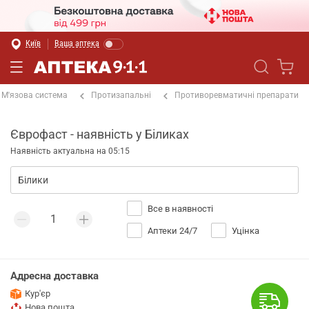
Київ
Ваша аптека
М'язова система
Протизапальні
Противоревматичні препарати
Єврофаст - наявність у Біликах
Наявність актуальна на 05:15
Все в наявності
Аптеки 24/7
Уцінка
Адресна доставка
Кур'єр
Нова пошта