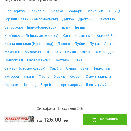
Біла Церква
Бориспіль
Боярка
Бровари
Васильків
Вінниця
Горішні Плавні (Комсомольськ)
Дніпро
Дрогобич
Житомир
Запоріжжя
Івано-Франківськ
Ізмаїл
Ірпінь
Кам'янське (Дніпродзержинськ)
Київ
Кременчук
Кривий Ріг
Кропивницький (Кіровоград)
Лозова
Лубни
Луцьк
Львів
Миколаїв
Мукачево
Нікополь
Обухів
Одеса
Олександрія
Павлоград
Первомайськ
Полтава
Рівне
Самар (Новомосковськ)
Самбір
Сміла
Суми
Тернопіль
Ужгород
Умань
Фастів
Харків
Херсон
Хмельницький
Черкаси
Чернівці
Чернігів
Чорноморськ
Шептицький
Єврофаст Плюс гель 50г
125.00
До кошика
від
грн