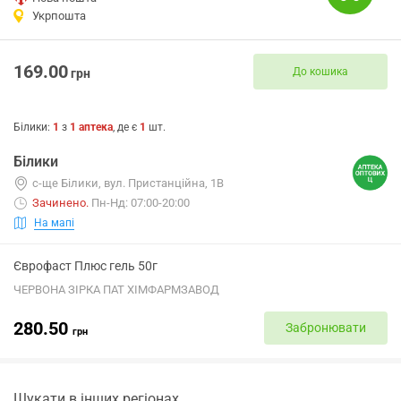
Укрпошта
169.00
До кошика
грн
Білики
:
1
з
1
аптека
, де є
1
шт.
Білики
с-ще Білики, вул. Пристанційна, 1В
Зачинено
.
Пн-Нд: 07:00-20:00
На мапі
Єврофаст Плюс гель 50г
ЧЕРВОНА ЗІРКА ПАТ ХІМФАРМЗАВОД
280.50
Забронювати
грн
Шукати в інших регіонах