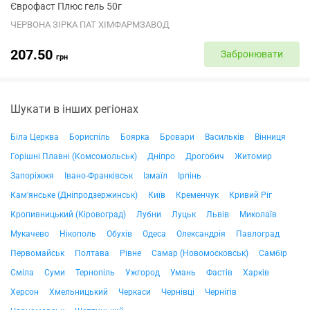
Єврофаст Плюс гель 50г
ЧЕРВОНА ЗІРКА ПАТ ХІМФАРМЗАВОД
207.50
Забронювати
грн
Шукати в інших регіонах
Біла Церква
Бориспіль
Боярка
Бровари
Васильків
Вінниця
Горішні Плавні (Комсомольськ)
Дніпро
Дрогобич
Житомир
Запоріжжя
Івано-Франківськ
Ізмаїл
Ірпінь
Кам'янське (Дніпродзержинськ)
Київ
Кременчук
Кривий Ріг
Кропивницький (Кіровоград)
Лубни
Луцьк
Львів
Миколаїв
Мукачево
Нікополь
Обухів
Одеса
Олександрія
Павлоград
Первомайськ
Полтава
Рівне
Самар (Новомосковськ)
Самбір
Сміла
Суми
Тернопіль
Ужгород
Умань
Фастів
Харків
Херсон
Хмельницький
Черкаси
Чернівці
Чернігів