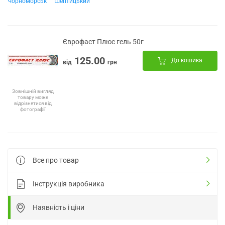
Чорноморськ
Шептицький
Єврофаст Плюс гель 50г
125.00
До кошика
від
грн
Зовнішній вигляд
товару може
відрізнятися від
фотографії
Все про товар
Інструкція виробника
Наявність і ціни