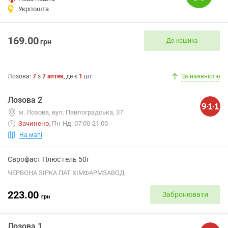
Укрпошта
169.00
До кошика
грн
Лозова
:
7
з
7
аптек
, де є
1
шт.
За наявністю
Лозова 2
м. Лозова, вул. Павлоградська, 37
Зачинено
.
Пн-Нд: 07:00-21:00
На мапі
Єврофаст Плюс гель 50г
ЧЕРВОНА ЗІРКА ПАТ ХІМФАРМЗАВОД
223.00
Забронювати
грн
Лозова 1