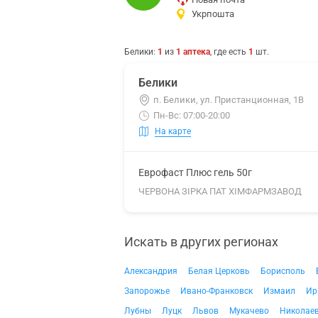
Укрпошта
Белики
:
1
из
1
аптека
, где есть
1
шт.
Белики
п. Белики, ул. Пристанционная, 1В
Пн-Вс: 07:00-20:00
На карте
Еврофаст Плюс гель 50г
ЧЕРВОНА ЗІРКА ПАТ ХІМФАРМЗАВОД
Искать в других регионах
Александрия
Белая Церковь
Борисполь
Запорожье
Ивано-Франковск
Измаил
Ир
Лубны
Луцк
Львов
Мукачево
Николае