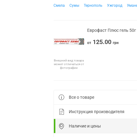
Смела
Сумы
Тернополь
Ужгород
Уман
Еврофаст Плюс гель 50г
125.00
от
грн
Внешний вид товара
может отличаться от
фотографии
Все о товаре
Инструкция производителя
Наличие и цены