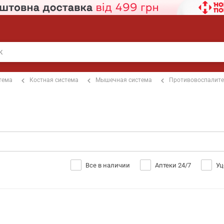
тема
Костная система
Мышечная система
Противовоспалит
Все в наличии
Аптеки 24/7
Уц