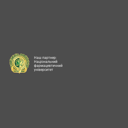
Наш партнер:
Національний
фармацевтичний
університет