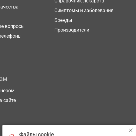
Справочник лекарств
качества
Симптомы и заболевания
Бренды
ые вопросы
Производители
телефоны
рам
тнером
а сайте
Файлы cookie