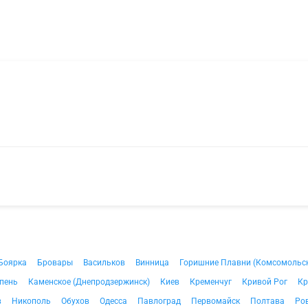
Боярка
Бровары
Васильков
Винница
Горишние Плавни (Комсомольс
пень
Каменское (Днепродзержинск)
Киев
Кременчуг
Кривой Рог
Кр
в
Никополь
Обухов
Одесса
Павлоград
Первомайск
Полтава
Ро