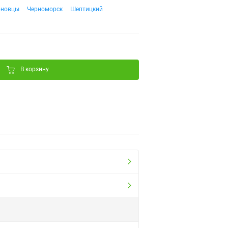
рновцы
Черноморск
Шептицкий
В корзину