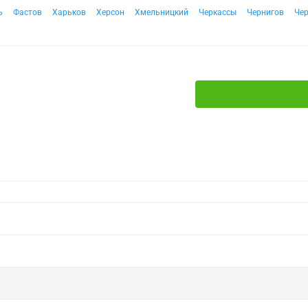
ь
Фастов
Харьков
Херсон
Хмельницкий
Черкассы
Чернигов
Че