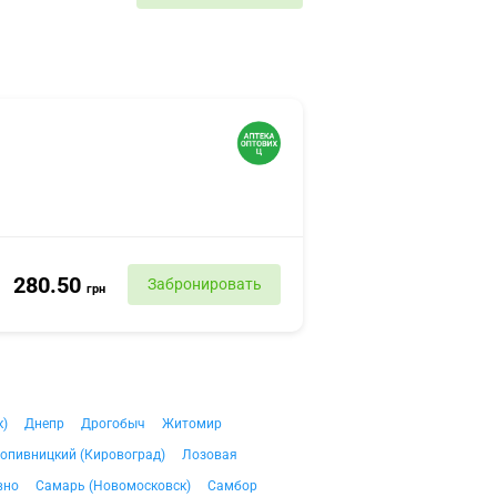
280.50
Забронировать
грн
к)
Днепр
Дрогобыч
Житомир
опивницкий (Кировоград)
Лозовая
вно
Самарь (Новомосковск)
Самбор