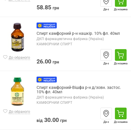
58.85
грн
Де є
До кошика
Спирт камфорний р-н нашкір. 10% фл. 40мл
ДКП фармацевтична фабрика (Україна)
КАМФОРНИЙ СПИРТ
До обраного
26.00
грн
Де є
До кошика
Спирт камфорний-Вішфа р-н д/зовн. застос.
10% фл. 40мл
ДКП фармацевтична фабрика (Україна)
КАМФОРНИЙ СПИРТ
До обраного
30.00
від
грн
Де є
До кошика