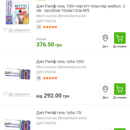
Дип Риліф гель 100г+Аргетт пластир знебол. з
лік. засобом 10смx12см №5
Ментолатум (Великобританія)
ДИП РИЛІФ
1
До обраного
442.80
376.50
грн
Де є
До кошика
Дип Риліф гель туба 100г
Ментолатум (Великобританія)
ДИП РИЛІФ
5
292.00
До обраного
від
грн
Де є
До кошика
Дип Риліф гель туба 15г
Ментолатум (Великобританія)
ДИП РИЛІФ