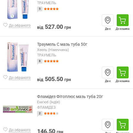
ТРАУМЕЛЬ
5
527.00
До обраного
від
грн
Де є
До кошика
Траумель С мазь туба 50г
Хеель (Німеччина)
ТРАУМЕЛЬ
8
505.50
До обраного
від
грн
Де є
До кошика
Фламідез Фітоплюс мазь туба 20г
Енк'юб (Індія)
ФЛАМІДЕЗ
2
146.50
До обраного
грн