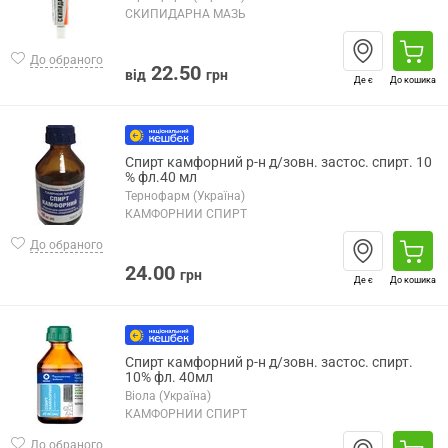
СКИПИДАРНА МАЗЬ
До обраного
22.50
від
грн
Де є
До кошика
Спирт камфорний р-н д/зовн. застос. спирт. 10
% фл.40 мл
Тернофарм (Україна)
КАМФОРНИЙ СПИРТ
До обраного
24.00
грн
Де є
До кошика
Спирт камфорний р-н д/зовн. застос. спирт.
10% фл. 40мл
Віола (Україна)
КАМФОРНИЙ СПИРТ
До обраного