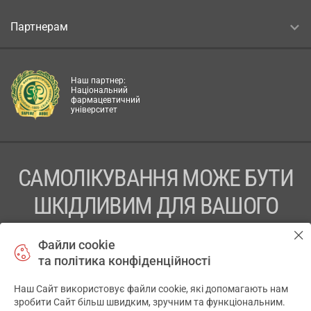
Партнерам
Наш партнер:
Національний
фармацевтичний
університет
САМОЛІКУВАННЯ МОЖЕ БУТИ
ШКІДЛИВИМ ДЛЯ ВАШОГО
ЗДОРОВ’Я
Файли cookie
та політика конфіденційності
ПЕРЕД ЗАСТОСУВАННЯМ ПРЕПАРАТУ ПРОКОНСУЛЬТУЙТЕСЬ
З ЛІКАРЕМ
Наш Сайт використовує файли cookie, які допомагають нам
✕
зробити Сайт більш швидким, зручним та функціональним.