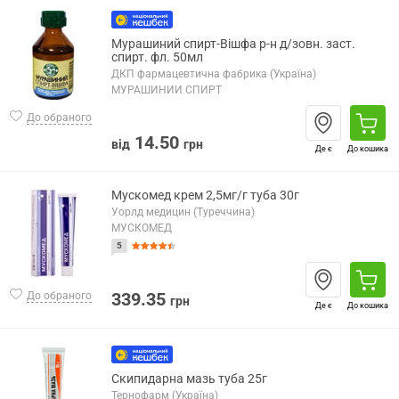
Мурашиний спирт-Вішфа р-н д/зовн. заст.
спирт. фл. 50мл
ДКП фармацевтична фабрика (Україна)
МУРАШИНИЙ СПИРТ
До обраного
14.50
від
грн
Де є
До кошика
Мускомед крем 2,5мг/г туба 30г
Уорлд медицин (Туреччина)
МУСКОМЕД
5
339.35
До обраного
грн
Де є
До кошика
Скипидарна мазь туба 25г
Тернофарм (Україна)