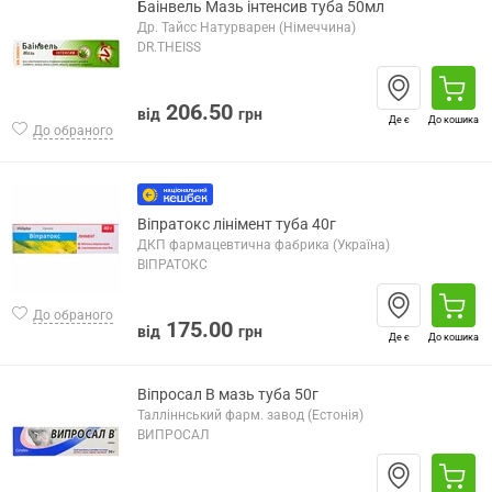
Баінвель Мазь інтенсив туба 50мл
Др. Тайсс Натурварен (Німеччина)
DR.THEISS
206.50
від
грн
Де є
До кошика
До обраного
Віпратокс лінімент туба 40г
ДКП фармацевтична фабрика (Україна)
ВІПРАТОКС
До обраного
175.00
від
грн
Де є
До кошика
Віпросал В мазь туба 50г
Талліннський фарм. завод (Естонія)
ВИПРОСАЛ