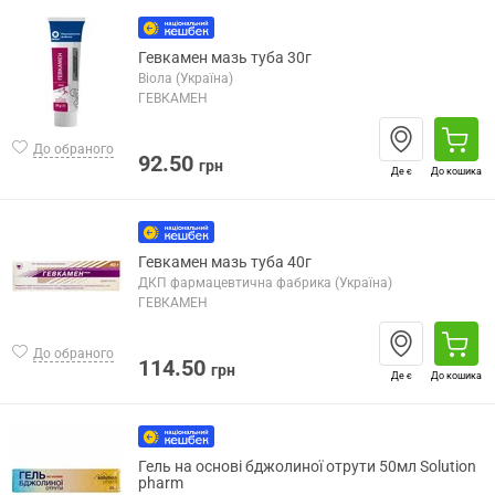
Гевкамен мазь туба 30г
Віола (Україна)
ГЕВКАМЕН
До обраного
92.50
грн
Де є
До кошика
Гевкамен мазь туба 40г
ДКП фармацевтична фабрика (Україна)
ГЕВКАМЕН
До обраного
114.50
грн
Де є
До кошика
Гель на основі бджолиної отрути 50мл Solution
pharm