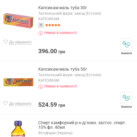
Капсикам мазь туба 30г
Талліннський фарм. завод (Естонія)
КАПСИКАМ
1
Немає в наявності
До обраного
396.00
грн
Аналоги
Капсикам мазь туба 50г
Талліннський фарм. завод (Естонія)
КАПСИКАМ
Немає в наявності
524.59
До обраного
грн
Аналоги
Спирт камфорний р-н д/зовн. застос. спирт.
10% фл. 40мл
Фітофарм (Україна)