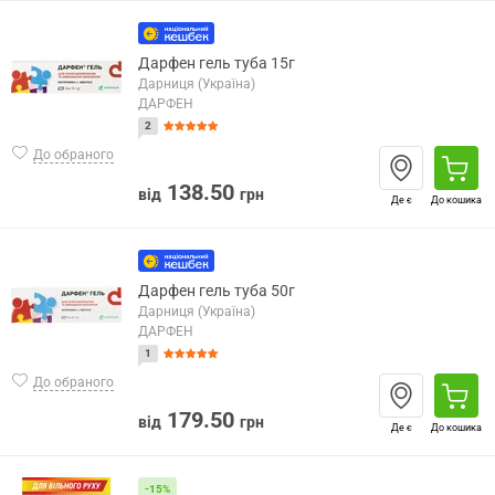
Дарфен гель туба 15г
Дарниця (Україна)
ДАРФЕН
2
До обраного
138.50
від
грн
Де є
До кошика
Дарфен гель туба 50г
Дарниця (Україна)
ДАРФЕН
1
До обраного
179.50
від
грн
Де є
До кошика
-15%