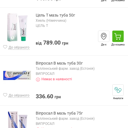
Де є
До кошика
Цель Т мазь туба 50г
Хеель (Німеччина)
ЦЕЛЬ Т
789.00
від
грн
Де є
До кошика
До обраного
Віпросал В мазь туба 30г
Талліннський фарм. завод (Естонія)
ВИПРОСАЛ
Немає в наявності
336.60
До обраного
грн
Аналоги
Віпросал В мазь туба 75г
Талліннський фарм. завод (Естонія)
ВИПРОСАЛ