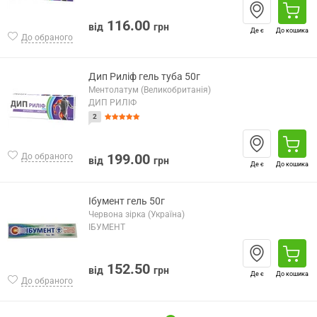
116.00
від
грн
Де є
До кошика
До обраного
Дип Риліф гель туба 50г
Ментолатум (Великобританія)
ДИП РИЛІФ
2
199.00
До обраного
від
грн
Де є
До кошика
Ібумент гель 50г
Червона зірка (Україна)
ІБУМЕНТ
152.50
від
грн
Де є
До кошика
До обраного