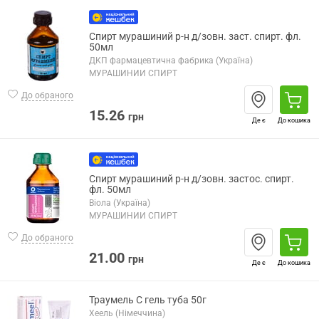
Спирт мурашиний р-н д/зовн. заст. спирт. фл.
50мл
ДКП фармацевтична фабрика (Україна)
МУРАШИНИЙ СПИРТ
До обраного
15.26
грн
Де є
До кошика
Спирт мурашиний р-н д/зовн. застос. спирт.
фл. 50мл
Віола (Україна)
МУРАШИНИЙ СПИРТ
До обраного
21.00
грн
Де є
До кошика
Траумель С гель туба 50г
Хеель (Німеччина)