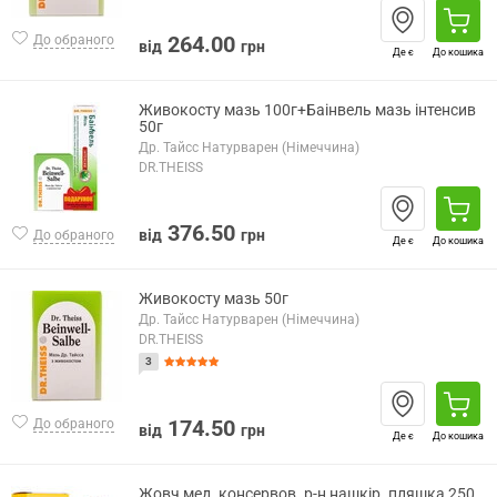
264.00
До обраного
від
грн
Де є
До кошика
Живокосту мазь 100г+Баінвель мазь інтенсив
50г
Др. Тайсс Натурварен (Німеччина)
DR.THEISS
376.50
від
грн
До обраного
Де є
До кошика
Живокосту мазь 50г
Др. Тайсс Натурварен (Німеччина)
DR.THEISS
3
174.50
До обраного
від
грн
Де є
До кошика
Жовч мед. консервов. р-н нашкір. пляшка 250