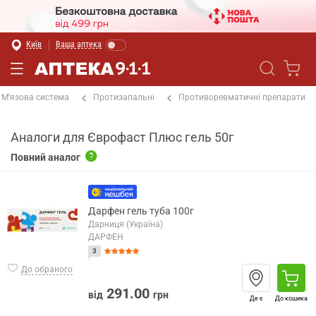
Київ
Ваша аптека
М'язова система
Протизапальні
Противоревматичні препарати
Аналоги для Єврофаст Плюс гель 50г
Повний аналог
Дарфен гель туба 100г
Дарниця (Україна)
ДАРФЕН
3
До обраного
291.00
від
грн
Де є
До кошика