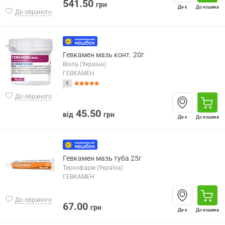
541.50
грн
Де є
До кошика
До обраного
Гевкамен мазь конт. 20г
Віола (Україна)
ГЕВКАМЕН
1
До обраного
45.50
від
грн
Де є
До кошика
Гевкамен мазь туба 25г
Тернофарм (Україна)
ГЕВКАМЕН
До обраного
67.00
грн
Де є
До кошика