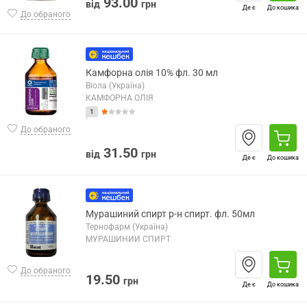
93.00
від
грн
Де є
До кошика
До обраного
Камфорна олія 10% фл. 30 мл
Віола (Україна)
КАМФОРНА ОЛІЯ
1
До обраного
31.50
від
грн
Де є
До кошика
Мурашиний спирт р-н спирт. фл. 50мл
Тернофарм (Україна)
МУРАШИНИЙ СПИРТ
До обраного
19.50
грн
Де є
До кошика