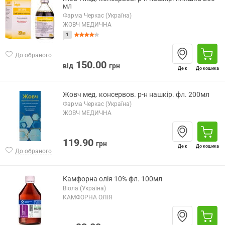
мл
Фарма Черкас (Україна)
ЖОВЧ МЕДИЧНА
1
До обраного
150.00
від
грн
Де є
До кошика
Жовч мед. консервов. р-н нашкір. фл. 200мл
Фарма Черкас (Україна)
ЖОВЧ МЕДИЧНА
119.90
грн
Де є
До кошика
До обраного
Камфорна олія 10% фл. 100мл
Віола (Україна)
КАМФОРНА ОЛІЯ