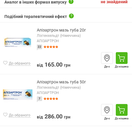
не знайдений
Аналог в інших формах випуску
Подібний терапевтичний ефект
Апізартрон мазь туба 20г
Ліхтенхельдт (Німеччина)
АПІЗАРТРОН
22
165.00
До обраного
від
грн
Де є
До кошика
Апізартрон мазь туба 50г
Ліхтенхельдт (Німеччина)
АПІЗАРТРОН
7
286.00
До обраного
від
грн
Де є
До кошика