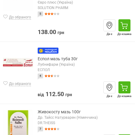
Євро плюс (Україна)
SOLUTION PHARM
5
До обраного
138.00
грн
Де є
До кошика
Еспол мазь туба 30г
Лубнифарм (Україна)
ЕСПОЛ
4
До обраного
112.50
від
грн
Де є
До кошика
Живокосту мазь 100г
Др. Тайсс Натурварен (Німеччина)
DR.THEISS
7