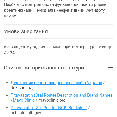
Необхідно контролювати функцію печінки та рівень
креатинкінази. Гемодіаліз неефективний. Антидоту
немає.
Умови зберігання
в захищеному від світла місці при температурі не вище
25 °C.
Список використаної літератури
Державний реєстр лікарських засобів України
/
drlz.com.ua;
Pitavastatin (Oral Route) Description and Brand Names
- Mayo Clinic
/ mayoclinic.org;
Pitavastatin - StatPearls - NCBI Bookshelf
/
ncbi.nlm.nih.gov.