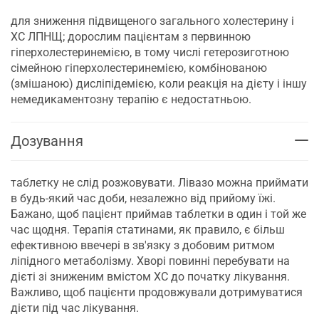
для зниження підвищеного загального холестерину і
ХС ЛПНЩ; дорослим пацієнтам з первинною
гіперхолестеринемією, в тому числі гетерозиготною
сімейною гіперхолестеринемією, комбінованою
(змішаною) дисліпідемією, коли реакція на дієту і іншу
немедикаментозну терапію є недостатньою.
Дозування
таблетку не слід розжовувати. Лівазо можна приймати
в будь-який час доби, незалежно від прийому їжі.
Бажано, щоб пацієнт приймав таблетки в один і той же
час щодня. Терапія статинами, як правило, є більш
ефективною ввечері в зв'язку з добовим ритмом
ліпідного метаболізму. Хворі повинні перебувати на
дієті зі зниженим вмістом ХС до початку лікування.
Важливо, щоб пацієнти продовжували дотримуватися
дієти під час лікування.