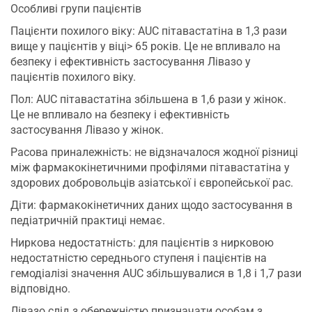
Особливі групи пацієнтів
Пацієнти похилого віку: AUC пітавастатіна в 1,3 рази
вище у пацієнтів у віці> 65 років. Це не впливало на
безпеку і ефективність застосування Лівазо у
пацієнтів похилого віку.
Пол: AUC пітавастатіна збільшена в 1,6 рази у жінок.
Це не впливало на безпеку і ефективність
застосування Лівазо у жінок.
Расова приналежність: не відзначалося жодної різниці
між фармакокінетичними профілями пітавастатіна у
здорових добровольців азіатської і європейської рас.
Діти: фармакокінетичних даних щодо застосування в
педіатричній практиці немає.
Ниркова недостатність: для пацієнтів з нирковою
недостатністю середнього ступеня і пацієнтів на
гемодіалізі значення AUC збільшувалися в 1,8 і 1,7 рази
відповідно.
Лівазо слід з обережністю призначати особам з