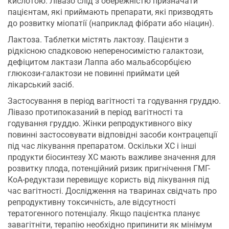
кислотою. Лівазо слід з обережністю призначати
пацієнтам, які приймають препарати, які призводять
до розвитку міопатії (наприклад фібрати або ніацин).
Лактоза. Таблетки містять лактозу. Пацієнти з
рідкісною спадковою непереносимістю галактози,
дефіцитом лактази Лаппа або мальабсорбцією
глюкози-галактози не повинні приймати цей
лікарський засіб.
Застосування в період вагітності та годування груддю.
Лівазо протипоказаний в період вагітності та
годування груддю. Жінки репродуктивного віку
повинні застосовувати відповідні засоби контрацепції
під час лікування препаратом. Оскільки ХС і інші
продукти біосинтезу ХС мають важливе значення для
розвитку плода, потенційний ризик пригнічення ГМГ-
КоА-редуктази перевищує користь від лікування під
час вагітності. Дослідження на тваринах свідчать про
репродуктивну токсичність, але відсутності
тератогенного потенціалу. Якщо пацієнтка планує
завагітніти, терапію необхідно припинити як мінімум