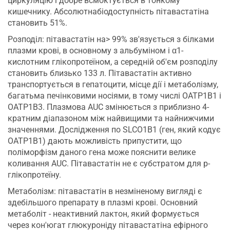
циркуляцію і добре всмоктується в тонкому
кишечнику. Абсолютнабіодоступність пітавастатіна
становить 51%.
Розподіл: пітавастатін на> 99% зв'язується з білками
плазми крові, в основному з альбуміном і α1-
кислотним глікопротеїном, а середній об'єм розподілу
становить близько 133 л. Пітавастатін активно
транспортується в гепатоцити, місце дії і метаболізму,
багатьма печінковими носіями, в тому числі ОATP1B1 і
OATP1B3. Плазмова AUC змінюється з приблизно 4-
кратним діапазоном між найвищими та найнижчими
значеннями. Дослідження по SLCO1B1 (ген, який кодує
OATP1B1) дають можливість припустити, що
поліморфізм даного гена може пояснити велике
коливання AUC. Пітавастатін не є субстратом для р-
глікопротеїну.
Метаболізм: пітавастатін в незміненому вигляді є
здебільшого препарату в плазмі крові. Основний
метаболіт - неактивний лактон, який формується
через кон'югат глюкуроніду пітавастатіна ефірного