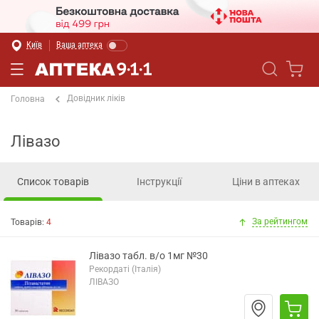
Київ
Ваша аптека
Довідник ліків
Головна
Лівазо
Список товарів
Інструкції
Ціни в аптеках
За рейтингом
Товарів:
4
Лівазо табл. в/о 1мг №30
Рекордаті (Італія)
ЛІВАЗО