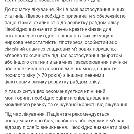
До початку лікування. Як і в разі застосування інших
статинів, Лівазо необхідно призначати з обережністю
пацієнтам зі схильністю до розвитку рабдоміолізу.
Необхідно визначати рівень креатинкінази для
встановлення вихідного рівня в таких ситуаціях:
ниркова недостатність; гіпотиреоз; особистий або
сімейний анамнез спадкових м'язових порушень;
м'язова токсичність під час застосування фібратом
або іншого статини в анамнезі; захворювання печінки
або зловживання алкоголем в анамнезі; пацієнти
похилого віку (> 70 років) з іншими певними
факторами ризику розвитку рабдоміолізу.
У таких ситуаціях рекомендується клінічний
моніторинг, необхідно оцінити співвідношення
можливого ризику та очікуваної користі від лікування.
Під час лікування. Пацієнтам рекомендується
повідомляти про біль, слабкість або судоми в м'язах
відразу після їх виникнення. Необхідно визначати рівні
креатинкінази та припинити лікування при їх