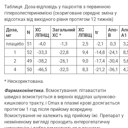
Таблиця. Доза-відповідь у пацієнтів з первинною
гіперхолестеринемією (скориговане середнє зміна у
відсотках від вихідного рівня протягом 12 тижнів)
Доза,
ХC
Загальний
ХС
Aпo-
Aп
N
tг
мг
ЛПНЩ
ХC *
ЛПВЩ
B
A1
плацебо
51
-4,0
-1,3
2,5
-2,1
0,3
3,
1
52
-33,3
-22,8
9,4
-14,8
-24,1
8,
2
49
-38,2
-26,1
9,0
-17,4
-30,4
5,
4
50
-46,5
-32,5
8,3
-21,2
-36,1
4,
* Нескоректована.
Фармакокінетика.
Всмоктування: пітавастатін
швидко всмоктується в верхніх відділах шлунково-
кишкового тракту, і Cmax в плазмі крові досягається
протягом 1 год після прийому всередину.
Всмоктування не залежить від прийому їжі. Препарат у
незміненому вигляді проходить ентерогепатичну