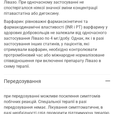
Лівазо. При одночасному застосуванні не
спостерігалося ніякої значної зміни концентрації
пітавастатіна або дигоксину.
Варфарин: рівноважні фармакокінетичні та
фармакодинамічні властивості (INR і PT) варфарину у
здорових добровольців не залежали від одночасного
застосування Лівазо по 4 мг/добу. Однак, як і в разі
застосування інших статинів, у пацієнтів, які
отримували варфарин, необхідно контролювати
протромбіновий час або міжнародне нормалізоване
співвідношення при включенні препарату Лівазо в
схему терапії.
Передозування
при передозуванні можливе посилення симптомів
побічних реакцій. Спеціальної терапії в разі
передозування немає. Лікування симптоматичне, в
разі необхідності слід проводити підтримуючу терапію.