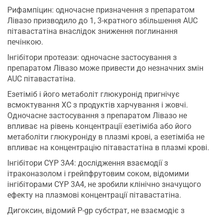
Рифампіцин: одночасне призначення з препаратом
Лівазо призводило до 1, 3-кратного збільшення AUC
пітавастатіна внаслідок зниження поглинання
печінкою.
Інгібітори протеази: одночасне застосування з
препаратом Лівазо може привести до незначних змін
AUC пітавастатіна.
Езетіміб і його метаболіт глюкуронід пригнічує
всмоктування ХС з продуктів харчування і жовчі.
Одночасне застосування з препаратом Лівазо не
впливає на рівень концентрації езетіміба або його
метаболіти глюкуроніду в плазмі крові, а езетіміба не
впливає на концентрацію пітавастатіна в плазмі крові.
Інгібітори CYP 3A4: дослідження взаємодії з
ітраконазолом і грейпфрутовим соком, відомими
інгібіторами CYP 3A4, не зробили клінічно значущого
ефекту на плазмові концентрації пітавастатіна.
Дигоксин, відомий Р-gp субстрат, не взаємодіє з