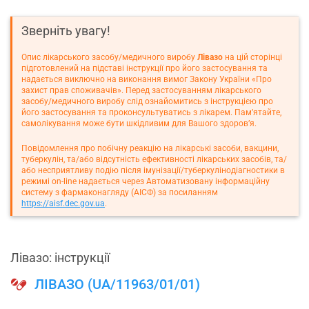
Зверніть увагу!
Опис лікарського засобу/медичного виробу
Лівазо
на цій сторінці
підготовлений на підставі інструкції про його застосування та
надається виключно на виконання вимог Закону України «Про
захист прав споживачів». Перед застосуванням лікарського
засобу/медичного виробу слід ознайомитись з інструкцією про
його застосування та проконсультуватись з лікарем. Пам’ятайте,
самолікування може бути шкідливим для Вашого здоров’я.
Повідомлення про побічну реакцію на лікарські засоби, вакцини,
туберкулін, та/або відсутність ефективності лікарських засобів, та/
або несприятливу подію після імунізації/туберкулінодіагностики в
режимі on-line надається через Автоматизовану інформаційну
систему з фармаконагляду (АІСФ) за посиланням
https://aisf.dec.gov.ua
.
Лівазо: інструкції
ЛІВАЗО (UA/11963/01/01)