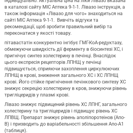
індивідуально. Актуальна ціна на ліки Лівазо вказана
в каталозі сайту МІС Аптека 9-1-1. Лівазо інструкція, а
також інформація «Лівазо для чого» знаходиться на
сайті МІС Аптека 9-1-1.
Вивчіть відгуки та
рекомендації, щоб зробити правильний вибір та
переконатися у якості товару.
пітавастатін конкурентно інгібує ГМГ-КоА-редуктазу,
обмежуючи швидкість дії ферменту в біосинтезі ХС, і
пригнічує синтез холестерину в печінці. Внаслідок
цього експресія рецепторів ЛПНЩ у печінці
підвищується, сприяючи захоплення циркулюючих
ЛПНЩ в крові, зниження загального ХС і ХС ЛПНЩ
крові. Його стійке пригнічення печінкового синтезу ХС
знижує секрецію холестерину в кров, знижуючи рівень
тригліцеридів у плазмі крові.
Лівазо знижує підвищений рівень ХС ЛПНГ, загального
холестерину та тригліцеридів і підвищує рівень ХС
ЛПВЩ. Препарат знижує рівень аполіпоротеінов (Апо-
B) і призводить до варіабельності збільшення Апо-А1
(таблиця).