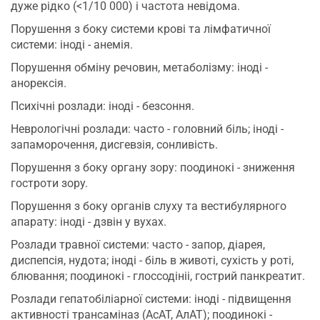
дуже рідко (<1/10 000) і частота невідома.
Порушення з боку системи крові та лімфатичної
системи: іноді - анемія.
Порушення обміну речовин, метаболізму: іноді -
анорексія.
Психічні розлади: іноді - безсоння.
Неврологічні розлади: часто - головний біль; іноді -
запаморочення, дисгевзія, сонливість.
Порушення з боку органу зору: поодинокі - зниження
гостроти зору.
Порушення з боку органів слуху та вестибулярного
апарату: іноді - дзвін у вухах.
Розлади травної системи: часто - запор, діарея,
диспепсія, нудота; іноді - біль в животі, сухість у роті,
блювання; поодинокі - глоссодініі, гострий панкреатит.
Розлади гепатобіліарної системи: іноді - підвищення
активності трансаміназ (АсАТ, АлАТ); поодинокі -