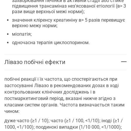
захворювання печінки в активній стадії або стійке
підвищення трансаміназ нез'ясованої етіології (в> 3
рази вище верхньої межі норми);
значення кліренсу креатиніну в> 5 разів перевищує
верхню межу норми;
міопатія;
одночасна терапія циклоспорином.
Лівазо побічні ефекти
побічні реакції і їх частота, що спостерігаються при
застосуванні Лівазо в рекомендованих дозах в ході
контрольованих клінічних досліджень і в
постмаркетинговий період, вказані нижче згідно з
класами систем органів. Частота визначається таким
чином:
дуже часто (≥1 / 10); часто (≥1 / 100, <1/10); іноді (≥1 /
1000, <1/100); поодинокі випадки (1/10 000, <1/1000);