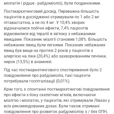
міопатія і рідше - рабдоміоліз), були поодинокими.
Постмаркетинговий досвід. Переважна більшість
пацієнтів в дослідженні отримували по 1 або 2 мг
пітавастатіна, а не по 4 мг. У 10,4% хворих
відзначалися побічні ефекти, 7,4% пацієнтів
відмовилися від терапії в зв'язку з небажаними
явищами. Показник міалгії становив 1,08%. Більшість
небажаних явищ були легкими. Показник небажаних
явищ був вище на протязі 2 років у пацієнтів з
алергією на ліки (20,4%) або захворюванням печінки,
нирок (13,5%) в анамнезі.
Під час постмаркетингового спостереження було 2
повідомлення про рабдоміоліз, такі пацієнти
потребували госпіталізації (0,01%).
Крім того, є спонтанні постмаркетингові повідомлення
про ефекти з боку скелетних м'язів, включаючи
міалгію і міопатію, у пацієнтів, які отримували Лівазо у
всіх рекомендованих дозах. Були також отримані
повідомлення про розвиток рабдоміолізу з / без ОПН,