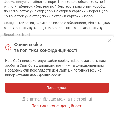
Форма випуску:
таблетки, вкриті плівковою оболонкою, по 1
мг, по 7 таблеток у блістері; по 1 блістеру в картонній коробці;
по 14 таблеток у блістері; по 2 блістери в картонній коробці; по
15 таблеток у блістері; по 2 блістери в картонній коробці
Склад:
1 таблетка, вкрита плівковою оболонкою, містить 1,045
мг пітавастатину кальцію еквівалентно 1 мг пітавастатину
Виробник:
Італія
Файли cookie
та політика конфіденційності
ЛІВАЗО (UA/11963/01/02)
Наш Сайт використовує файли cookie, які допомагають нам
Форма випуску:
таблетки, вкриті плівковою оболонкою, по 2
зробити Сайт більш швидким, зручним та функціональним.
мг: по 7 таблеток у блістері; по 1 блістеру в картонній коробці;
Продовжуючи переглядати цей Сайт, Ви погоджуєтесь на
по 14 таблеток у блістері; по 2 блістери в картонній коробці; по
використання нами файлів cookie.
15 таблеток у блістері; по 2 блістери в картонній коробці; по 20
таблеток у блістері; по 5 блістерів в картонній коробці
Погоджуюсь
Склад:
1 таблетка, вкрита плівковою оболонкою, містить 2,09
мг пітавастатину кальцію еквівалентно 2 мг пітавастатину
Дізнатися більше можна на сторінці
Виробник:
Італія
Політика конфіденційності
Фільтр