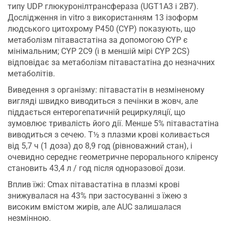
типу UDP глюкуронілтрансфераза (UGT1A3 і 2B7).
Дослідження in vitro з використанням 13 ізоформ
людського цитохрому P450 (CYP) показують, що
метаболізм пітавастатіна за допомогою CYP є
мінімальним; CYP 2C9 (і в меншій мірі CYP 2CS)
відповідає за метаболізм пітавастатіна до незначних
метаболітів.
Виведення з організму: пітавастатін в незміненому
вигляді швидко виводиться з печінки в жовч, але
піддається ентерогепатичній рециркуляції, що
зумовлює тривалість його дії. Менше 5% пітавастатіна
виводиться з сечею. T½ з плазми крові коливається
від 5,7 ч (1 доза) до 8,9 год (рівноважний стан), і
очевидно середнє геометричне перорального кліренсу
становить 43,4 л / год після одноразової дози.
Вплив їжі: Cmax пітавастатіна в плазмі крові
знижувалася на 43% при застосуванні з їжею з
високим вмістом жирів, але AUC залишалася
незмінною.