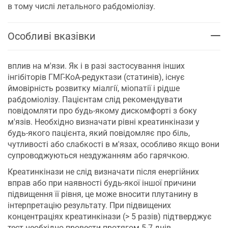
в тому числі летального рабдоміолізу.
Особливі вказівки
вплив на м'язи. Як і в разі застосування інших
інгібіторів ГМГ-КоА-редуктази (статинів), існує
ймовірність розвитку міалгії, міопатії і рідше
рабдоміолізу. Пацієнтам слід рекомендувати
повідомляти про будь-якому дискомфорті з боку
м'язів. Необхідно визначати рівні креатинкінази у
будь-якого пацієнта, який повідомляє про біль,
чутливості або слабкості в м'язах, особливо якщо вони
супроводжуються нездужанням або гарячкою.
Креатинкінази не слід визначати після енергійних
вправ або при наявності будь-якої іншої причини
підвищення її рівня, це може вносити плутанину в
інтерпретацію результату. При підвищених
концентраціях креатинкінази (> 5 разів) підтверджує
тест необхідно провести протягом 5-7 днів.