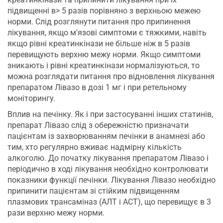
підвищенні в> 5 разів порівняно з верхньою межею
норми. Слід розглянути питання про припинення
лікування, якщо м'язові симптоми є тяжкими, навіть
якщо рівні креатинкінази не більше ніж в 5 разів
перевищують верхню межу норми. Якщо симптоми
зникають і рівні креатинкінази нормалізуються, то
можна розглядати питання про відновлення лікування
препаратом Лівазо в дозі 1 мг і при ретельному
моніторингу.
Вплив на печінку. Як і при застосуванні інших статинів,
препарат Лівазо слід з обережністю призначати
пацієнтам із захворюванням печінки в анамнезі або
тим, хто регулярно вживає надмірну кількість
алкоголю. До початку лікування препаратом Лівазо і
періодично в ході лікування необхідно контролювати
показники функції печінки. Лікування Лівазо необхідно
припинити пацієнтам зі стійким підвищенням
плазмових трансаміназ (АЛТ і АСТ), що перевищує в 3
рази верхню межу норми.