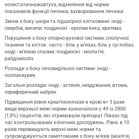
холестатичнажовтуха, відхилення від норми
показників функції печінки, захворювання печінки.
Зміни з боку шкіри та підшкірної клітковини: іноді -
свербіж, висипи; поодинокі - кропив'янка, еритема.
Порушення з боку опорно-рухової системи, сполучної
тканини та кісток: часто - біль у м'язах, біль у суглобах;
іноді - м'язові спазми; поодинокі - міопатія,
рабдоміоліз.
Розлади з боку сечовидільної системи: іноді -
поллакиурия.
Загальні розлади: іноді - астенія, нездужання, втома,
периферичний набряк.
Підвищення рівня креатінінкінази в крові в> 3 рази
вище верхньої межі норми зазначалося у 49 із 2800
(1,8%) пацієнтів, які отримували препарат Лівазо під
час контрольованих клінічних досліджень. Рівні, в 10
разів перевищують верхні межі норми та
супроводжуються симптомами з боку м'язів (міалгія,