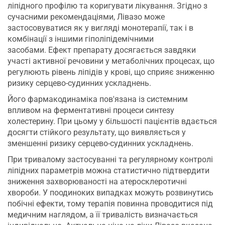
ліпідного профілю та коригувати лікування. Згідно з
сучасними рекомендаціями, Лівазо може
застосовуватися як у вигляді монотерапії, так і в
комбінації з іншими гіполіпідемічними
засобами. Ефект препарату досягається завдяки
участі активної речовини у метаболічних процесах, що
регулюють рівень ліпідів у крові, що сприяє зниженню
ризику серцево-судинних ускладнень.
Його фармакодинаміка пов'язана із системним
впливом на ферментативні процеси синтезу
холестерину. При цьому у більшості пацієнтів вдається
досягти стійкого результату, що виявляється у
зменшенні ризику серцево-судинних ускладнень.
При тривалому застосуванні та регулярному контролі
ліпідних параметрів можна статистично підтвердити
зниження захворюваності на атеросклеротичні
хвороби. У поодиноких випадках можуть розвинутись
побічні ефекти, тому терапія повинна проводитися під
медичним наглядом, а її тривалість визначається