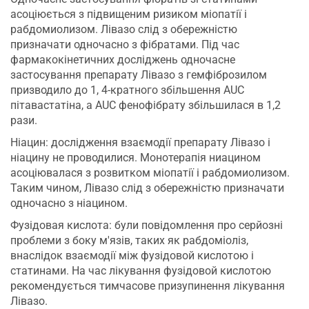
асоціюється з підвищеним ризиком міопатії і
рабдомиолизом. Лівазо слід з обережністю
призначати одночасно з фібратами. Під час
фармакокінетичних досліджень одночасне
застосування препарату Лівазо з гемфіброзилом
призводило до 1, 4-кратного збільшення AUC
пітавастатіна, а AUC фенофібрату збільшилася в 1,2
рази.
Ніацин: дослідження взаємодії препарату Лівазо і
ніацину не проводилися. Монотерапія ниацином
асоціювалася з розвитком міопатії і рабдомиолизом.
Таким чином, Лівазо слід з обережністю призначати
одночасно з ніацином.
Фузідовая кислота: були повідомлення про серйозні
проблеми з боку м'язів, таких як рабдоміоліз,
внаслідок взаємодії між фузідовой кислотою і
статинами. На час лікування фузідовой кислотою
рекомендується тимчасове призупинення лікування
Лівазо.