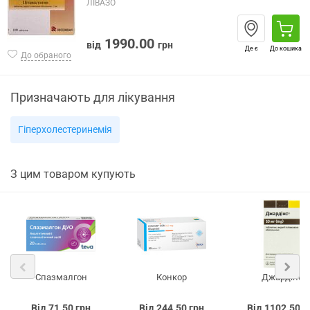
ЛІВАЗО
1990.00
від
грн
Де є
До кошика
До обраного
Призначають для лікування
Гіперхолестеринемія
З цим товаром купують
Спазмалгон
Конкор
Джардінс
Від 71.50 грн
Від 244.50 грн
Від 1102.50 г