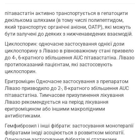
пітавастатін активно транспортується в гепатоцити
декількома шляхами (в тому числі полипептидом,
який транспортує органічні аніони, OATP), які можуть
бути залучені до деяких з нижченаведених взаємодій.
Циклоспорин: одночасне застосування однієї дози
циклоспорину з Лівазо в рівноважному стані призвело
до 4-, 6-кратного збільшення AUC пітавастатіна. Лівазо
протипоказаний пацієнтам, які застосовують
циклоспорин.
Еритроміцин Одночасне застосування з препаратом
Лівазо призводило до 2-, 8-кратного збільшення AUC
пітавастатіна. Тимчасове призупинення лікування
Лівазо рекомендується на період лікування
еритроміцином або іншими макролідними
антибіотиками.
Гемфиброзил і інші фібрати: застосування монотерапії
фібратами іноді асоціюється з розвитком міопатії.
Одночасне застосування фібратів зі статинами