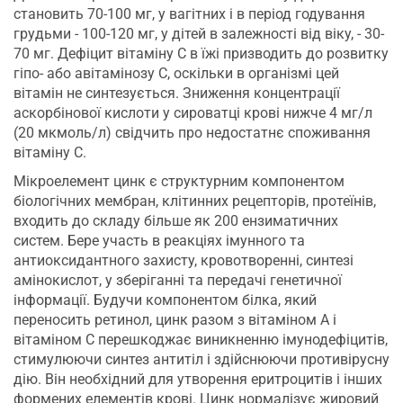
становить 70-100 мг, у вагітних і в період годування
грудьми - 100-120 мг, у дітей в залежності від віку, - 30-
70 мг. Дефіцит вітаміну С в їжі призводить до розвитку
гіпо- або авітамінозу С, оскільки в організмі цей
вітамін не синтезується. Зниження концентрації
аскорбінової кислоти у сироватці крові нижче 4 мг/л
(20 мкмоль/л) свідчить про недостатнє споживання
вітаміну С.
Мікроелемент цинк є структурним компонентом
біологічних мембран, клітинних рецепторів, протеїнів,
входить до складу більше як 200 ензиматичних
систем. Бере участь в реакціях імунного та
антиоксидантного захисту, кровотворенні, синтезі
амінокислот, у зберіганні та передачі генетичної
інформації. Будучи компонентом білка, який
переносить ретинол, цинк разом з вітаміном А і
вітаміном С перешкоджає виникненню імунодефіцитів,
стимулюючи синтез антитіл і здійснюючи противірусну
дію. Він необхідний для утворення еритроцитів і інших
формених елементів крові. Цинк нормалізує жировий