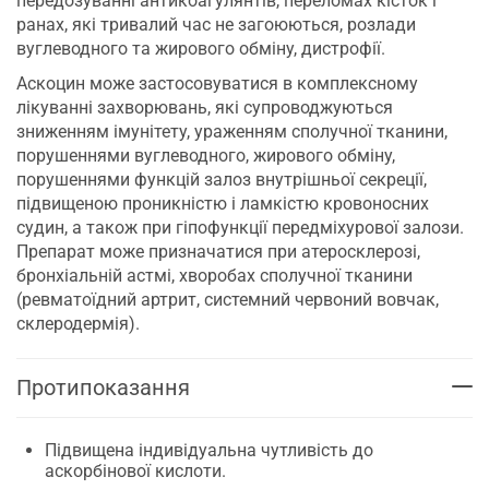
передозуванні антикоагулянтів, переломах кісток і
ранах, які тривалий час не загоюються, розлади
вуглеводного та жирового обміну, дистрофії.
Аскоцин може застосовуватися в комплексному
лікуванні захворювань, які супроводжуються
зниженням імунітету, ураженням сполучної тканини,
порушеннями вуглеводного, жирового обміну,
порушеннями функцій залоз внутрішньої секреції,
підвищеною проникністю і ламкістю кровоносних
судин, а також при гіпофункції передміхурової залози.
Препарат може призначатися при атеросклерозі,
бронхіальній астмі, хворобах сполучної тканини
(ревматоїдний артрит, системний червоний вовчак,
склеродермія).
Протипоказання
Підвищена індивідуальна чутливість до
аскорбінової кислоти.