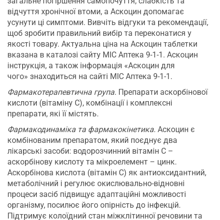
загальне погіршення самопочуття, слабкість та
відчуття хронічної втоми, а Аскоцин допомагає
усунути ці симптоми.
Вивчіть відгуки та рекомендації,
щоб зробити правильний вибір та переконатися у
якості товару. Актуальна ціна на Аскоцин таблетки
вказана в каталозі сайту МІС Аптека 9-1-1. Аскоцин
інструкція, а також інформація «Аскоцин для
чого» знаходиться на сайті МІС Аптека 9-1-1.
Фармакотерапевтична група.
Препарати аскорбінової
кислоти (вітаміну С), комбінації і комплексні
препарати, які її містять.
Фармакодинаміка та фармакокінетика
. Аскоцин є
комбінованим препаратом, який поєднує два
лікарські засоби: водорозчинний вітамін С –
аскорбінову кислоту та мікроелемент – цинк.
Аскорбінова кислота (вітамін С) як антиоксидантний,
метаболічний і регулює окислювально-відновні
процеси засіб підвищує адаптаційні можливості
організму, посилює його опірність до інфекцій.
Підтримує колоїдний стан міжклітинної речовини та