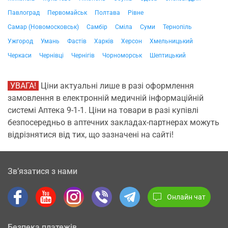
Павлоград
Первомайськ
Полтава
Рівне
Самар (Новомосковськ)
Самбір
Сміла
Суми
Тернопіль
Ужгород
Умань
Фастів
Харків
Херсон
Хмельницький
Черкаси
Чернівці
Чернігів
Чорноморськ
Шептицький
УВАГА!
Ціни актуальні лише в разі оформлення
замовлення в електронній медичній інформаційній
системі Аптека 9-1-1. Ціни на товари в разі купівлі
безпосередньо в аптечних закладах-партнерах можуть
відрізнятися від тих, що зазначені на сайті!
Зв’язатися з нами
Онлайн чат
Безпека платежів