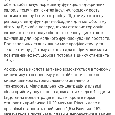
обмін, забезпечує нормальну функцію ендокринних
залоз, у тому числі синтез інсуліну, гормону росту,
кортикотропіну і соматотропіну. Підтримує статеву і
репродуктивну функції - необхідний для метаболізму
вітаміну E, який є попередником статевих гормонів і
включається в продукцію тестостерону; цинк також
важливий для нормального функціонування простати.
При запальних станах шкіри має профілактичну та
терапевтичну дії, тому аскоцин для шкіри може мати
позитивний ефект. Добова потреба в цинку становить
15 мг.
Аскорбінова кислота активно всмоктується в тонкому
кишечнику (в основному у верхній частині тонкої
кишки шляхом натрій-залежного активного
транспорту). Максимальна концентрація в плазмі
після прийому внутрішньо досягається через 4 години.
Ендогенна концентрація в плазмі крові в нормі
становить приблизно 10-20 мкг/мл. Рівень депо в
організмі становить приблизно 1,5 м Близько 25%
зв'язується з протеїнами плазми, депонується в задній