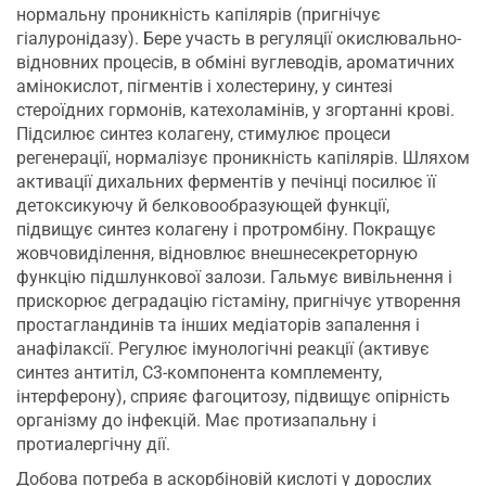
нормальну проникність капілярів (пригнічує
гіалуронідазу). Бере участь в регуляції окислювально-
відновних процесів, в обміні вуглеводів, ароматичних
амінокислот, пігментів і холестерину, у синтезі
стероїдних гормонів, катехоламінів, у згортанні крові.
Підсилює синтез колагену, стимулює процеси
регенерації, нормалізує проникність капілярів. Шляхом
активації дихальних ферментів у печінці посилює її
детоксикуючу й белковообразующей функції,
підвищує синтез колагену і протромбіну. Покращує
жовчовиділення, відновлює внешнесекреторную
функцію підшлункової залози. Гальмує вивільнення і
прискорює деградацію гістаміну, пригнічує утворення
простагландинів та інших медіаторів запалення і
анафілаксії. Регулює імунологічні реакції (активує
синтез антитіл, С3-компонента комплементу,
інтерферону), сприяє фагоцитозу, підвищує опірність
організму до інфекцій. Має протизапальну і
протиалергічну дії.
Добова потреба в аскорбіновій кислоті у дорослих