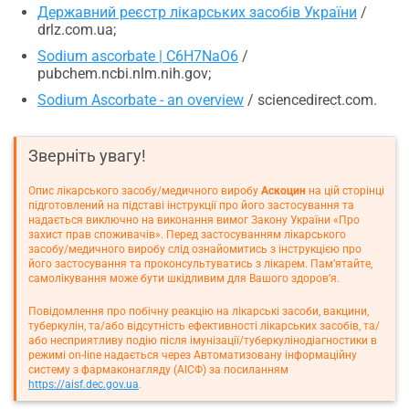
Державний реєстр лікарських засобів України
/
drlz.com.ua;
Sodium ascorbate | C6H7NaO6
/
pubchem.ncbi.nlm.nih.gov;
Sodium Ascorbate - an overview
/ sciencedirect.com.
Зверніть увагу!
Опис лікарського засобу/медичного виробу
Аскоцин
на цій сторінці
підготовлений на підставі інструкції про його застосування та
надається виключно на виконання вимог Закону України «Про
захист прав споживачів». Перед застосуванням лікарського
засобу/медичного виробу слід ознайомитись з інструкцією про
його застосування та проконсультуватись з лікарем. Пам’ятайте,
самолікування може бути шкідливим для Вашого здоров’я.
Повідомлення про побічну реакцію на лікарські засоби, вакцини,
туберкулін, та/або відсутність ефективності лікарських засобів, та/
або несприятливу подію після імунізації/туберкулінодіагностики в
режимі on-line надається через Автоматизовану інформаційну
систему з фармаконагляду (АІСФ) за посиланням
https://aisf.dec.gov.ua
.