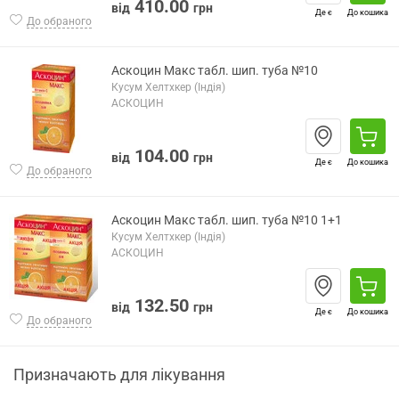
410.00
від
грн
Де є
До кошика
До обраного
Аскоцин Макс табл. шип. туба №10
Кусум Хелтхкер (Індія)
АСКОЦИН
104.00
від
грн
Де є
До кошика
До обраного
Аскоцин Макс табл. шип. туба №10 1+1
Кусум Хелтхкер (Індія)
АСКОЦИН
132.50
від
грн
Де є
До кошика
До обраного
Призначають для лікування