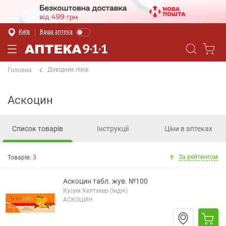
Київ
Ваша аптека
Довідник ліків
Головна
Аскоцин
Список товарів
Інструкції
Ціни в аптеках
За рейтингом
Товарів:
3
Аскоцин табл. жув. №100
Кусум Хелтхкер (Індія)
АСКОЦИН