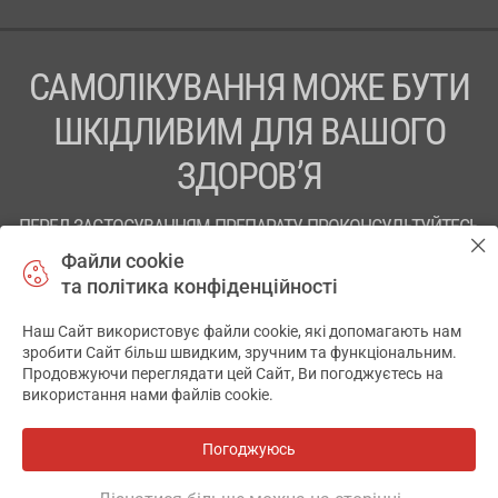
САМОЛІКУВАННЯ МОЖЕ БУТИ
ШКІДЛИВИМ ДЛЯ ВАШОГО
ЗДОРОВ’Я
ПЕРЕД ЗАСТОСУВАННЯМ ПРЕПАРАТУ ПРОКОНСУЛЬТУЙТЕСЬ
З ЛІКАРЕМ
Файли cookie
та політика конфіденційності
ТОВ «АПТЕКА 911.ЮА» Код ЄДРПОУ 43631965.
Наш Сайт використовує файли cookie, які допомагають нам
Відмова від відповідальності
зробити Сайт більш швидким, зручним та функціональним.
Продовжуючи переглядати цей Сайт, Ви погоджуєтесь на
© 2014-2026. Медична інформаційна система АПТЕКА911.ЮА
використання нами файлів cookie.
Розробка і підтримка сайту -
wu.ua
Погоджуюсь