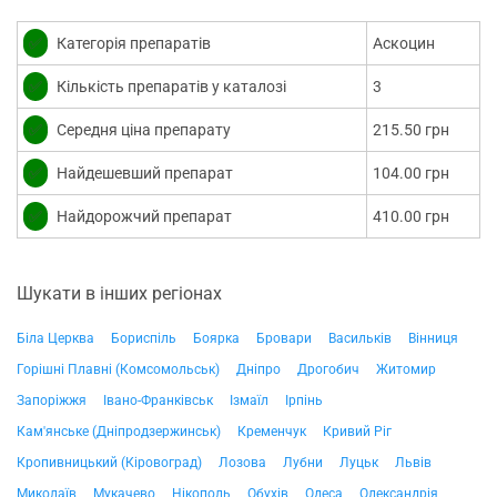
✅
Категорія препаратів
Аскоцин
✅
Кількість препаратів у каталозі
3
✅
Середня ціна препарату
215.50 грн
✅
Найдешевший препарат
104.00 грн
✅
Найдорожчий препарат
410.00 грн
Шукати в інших регіонах
Біла Церква
Бориспіль
Боярка
Бровари
Васильків
Вінниця
Горішні Плавні (Комсомольськ)
Дніпро
Дрогобич
Житомир
Запоріжжя
Івано-Франківськ
Ізмаїл
Ірпінь
Кам'янське (Дніпродзержинськ)
Кременчук
Кривий Ріг
Кропивницький (Кіровоград)
Лозова
Лубни
Луцьк
Львів
Миколаїв
Мукачево
Нікополь
Обухів
Одеса
Олександрія