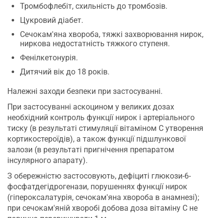
Тромбофлебіт, схильність до тромбозів.
Цукровий діабет.
Сечокам'яна хвороба, тяжкі захворювання нирок,
ниркова недостатність тяжкого ступеня.
Фенілкетонурія.
Дитячий вік до 18 років.
Належні заходи безпеки при застосуванні.
При застосуванні аскоцином у великих дозах
необхідний контроль функції нирок і артеріального
тиску (в результаті стимуляції вітаміном С утворення
кортикостероїдів), а також функції підшлункової
залози (в результаті пригнічення препаратом
інсулярного апарату).
З обережністю застосовують, дефіциті глюкози-6-
фосфатдегідрогенази, порушеннях функції нирок
(гіпероксалатурія, сечокам'яна хвороба в анамнезі);
при сечокам'яній хворобі добова доза вітаміну С не