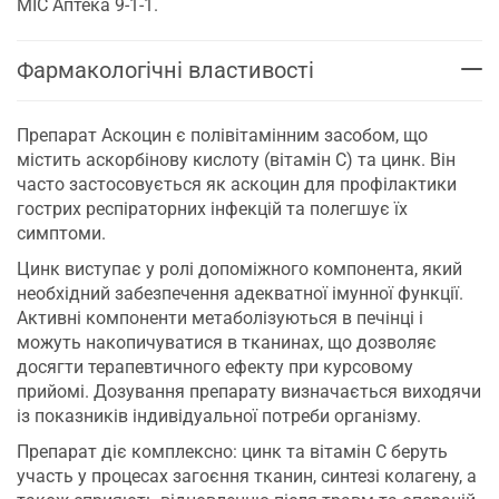
МІС Аптека 9-1-1.
Фармакологічні властивості
Препарат Аскоцин є полівітамінним засобом, що
містить аскорбінову кислоту (вітамін С) та цинк. Він
часто застосовується як аскоцин для профілактики
гострих респіраторних інфекцій та полегшує їх
симптоми.
Цинк виступає у ролі допоміжного компонента, який
необхідний забезпечення адекватної імунної функції.
Активні компоненти метаболізуються в печінці і
можуть накопичуватися в тканинах, що дозволяє
досягти терапевтичного ефекту при курсовому
прийомі. Дозування препарату визначається виходячи
із показників індивідуальної потреби організму.
Препарат діє комплексно: цинк та вітамін С беруть
участь у процесах загоєння тканин, синтезі колагену, а