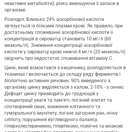
неактивні метаболіти), різко зменшуючи її запаси в
організмі.
Розподіл. Близько 24% аскорбінової кислоти
зв'язується із білками плазми крові. Як правило, при
достатньому споживанні аскорбінової кислоти її
концентрація в сироватці становить 10 мг/л (60
мкмоль/л). Зниження концентрації аскорбінової
кислоти у сироватці крові нижче 4 мг/л (20 мкмоль/л)
свідчить про недостатнє споживання вітаміну С.
Цинк, який всмоктався з кишечнику, розподіляється в
тканинах і включається до складу ряду ферментів і
біологічно активних речовин. 90% виведеного з
організму цинку виділяється з калом, 2-10% - з сечею.
Дефіцит цинку призводить до труднощів у
концентрації уваги та пам'яті, поганий апетит та
спотворений смак, зниження клітинного та
гуморального імунітету, погане загоєння ран, нічну
сліпоту, порушення вуглеводного балансу,
гіперхолестеринемію, гіпертензію, психічні та мозкові