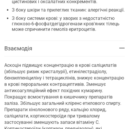
цистинових і оксалатних конкрементів.
З боку шкіри та прилеглих тканин: алергічні реакції.
З боку системи крові: у хворих з недостатністю
глюкозо-6-фосфатдегідрогенази кров'яних тілець
може спричинити гемоліз еритроцитів.
Взаємодія
Аскоцін підвищує концентрацію в крові саліцилатів
(збільшує ризик кристалурії), етинілестрадіолу,
бензилпеніциліну і тетрациклінів, знижує концентрацію
в крові пероральних контрацептивів. Зменшує
антикоагуляційний ефект похідних кумарину.
Покращує всмоктування в кишечнику препаратів
заліза. Збільшує загальний кліренс етилового спирту.
Препарати хінолонового ряду, кальцію хлорид,
саліцилати, кортикостероїди при тривалому
застосуванні зменшують запаси вітаміну С.
Кортикостероїди (кортизон, преднізолон), які