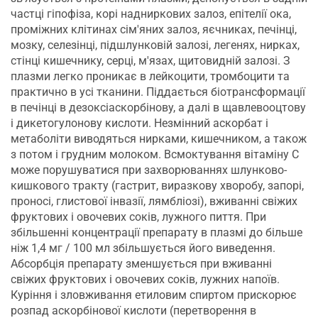
частці гіпофіза, корі надниркових залоз, епітелії ока,
проміжних клітинах сім'яних залоз, яєчниках, печінці,
мозку, селезінці, підшлунковій залозі, легенях, нирках,
стінці кишечнику, серці, м'язах, щитовидній залозі. З
плазми легко проникає в лейкоцити, тромбоцити та
практично в усі тканини. Піддається біотрансформації
в печінці в дезоксіаскорбінову, а далі в щавлевооцтову
і дикетогулонову кислоти. Незмінний аскорбат і
метаболіти виводяться нирками, кишечником, а також
з потом і грудним молоком. Всмоктування вітаміну С
може порушуватися при захворюваннях шлунково-
кишкового тракту (гастрит, виразкову хворобу, запорі,
проносі, глистової інвазії, лямбліозі), вживанні свіжих
фруктових і овочевих соків, лужного пиття. При
збільшенні концентрації препарату в плазмі до більше
ніж 1,4 мг / 100 мл збільшується його виведення.
Абсорбція препарату зменшується при вживанні
свіжих фруктових і овочевих соків, лужних напоїв.
Куріння і зловживання етиловим спиртом прискорює
розпад аскорбінової кислоти (перетворення в