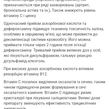
призначаються при ряді захворювань (артрит,
бронхіальна астма та ін.), Також знижують рівень
вітаміну С і цинку.
Одночасний прийом аскорбінової кислоти та
дефероксаміну підвищує тканинну токсичність заліза,
особливо в серцевому м'язі, що може призвести до
декомпенсації системи кровообігу. Його можна
приймати тільки через 2 години після ін'єкції
дефероксаміну. Тривалий прийом великих доз у осіб,
які лікуються дисульфірамом, гальмує реакцію
дісульфамід-алкоголь.
При високих дозах аскорбінова кислота впливає
резорбцію вітаміну В12.
Вітамін С посилює виділення оксалатів із сечею, таким
чином підвищуючи ризик формування в сечі
оксалатного каміння. Вітамін С підвищує ризик
кристалурії при лікуванні саліцилатами. Великі дози
препарату зменшують ефективність трициклічних
депресантів.