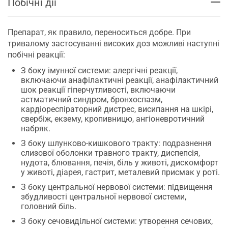
Побічні дії
Препарат, як правило, переноситься добре. При
тривалому застосуванні високих доз можливі наступні
побічні реакції:
З боку імунної системи: алергічні реакції,
включаючи анафілактичні реакції, анафілактичний
шок реакції гіперчутливості, включаючи
астматичний синдром, бронхоспазм,
кардіореспіраторний дистрес, висипання на шкірі,
свербіж, екзему, кропивницю, ангіоневротичний
набряк.
З боку шлунково-кишкового тракту: подразнення
слизової оболонки травного тракту, диспепсія,
нудота, блювання, печія, біль у животі, дискомфорт
у животі, діарея, гастрит, металевий присмак у роті.
З боку центральної нервової системи: підвищення
збудливості центральної нервової системи,
головний біль.
З боку сечовидільної системи: утворення сечових,