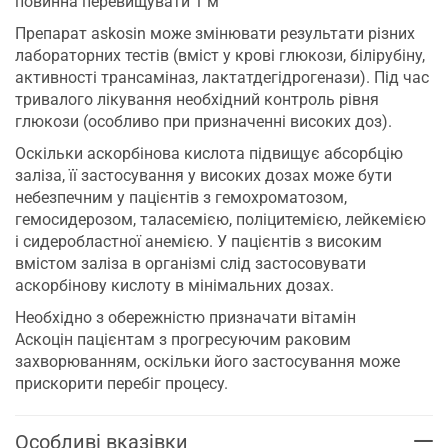
повинна перевищувати 1 м
Препарат askosin може змінювати результати різних
лабораторних тестів (вміст у крові глюкози, білірубіну,
активності трансаміназ, лактатдегідрогенази). Під час
тривалого лікування необхідний контроль рівня
глюкози (особливо при призначенні високих доз).
Оскільки аскорбінова кислота підвищує абсорбцію
заліза, її застосування у високих дозах може бути
небезпечним у пацієнтів з гемохроматозом,
гемосидерозом, таласемією, поліцитемією, лейкемією
і сидеробластної анемією. У пацієнтів з високим
вмістом заліза в організмі слід застосовувати
аскорбінову кислоту в мінімальних дозах.
Необхідно з обережністю призначати вітамін
Аскоцін пацієнтам з прогресуючим раковим
захворюванням, оскільки його застосування може
прискорити перебіг процесу.
Особливі вказівки