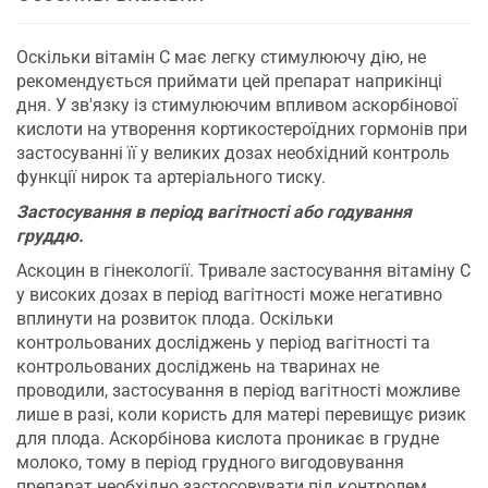
Оскільки вітамін С має легку стимулюючу дію, не
рекомендується приймати цей препарат наприкінці
дня. У зв'язку із стимулюючим впливом аскорбінової
кислоти на утворення кортикостероїдних гормонів при
застосуванні її у великих дозах необхідний контроль
функції нирок та артеріального тиску.
Застосування в період вагітності або годування
груддю.
Аскоцин в гінекології. Тривале застосування вітаміну С
у високих дозах в період вагітності може негативно
вплинути на розвиток плода. Оскільки
контрольованих досліджень у період вагітності та
контрольованих досліджень на тваринах не
проводили, застосування в період вагітності можливе
лише в разі, коли користь для матері перевищує ризик
для плода. Аскорбінова кислота проникає в грудне
молоко, тому в період грудного вигодовування
препарат необхідно застосовувати під контролем