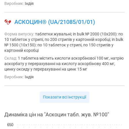
Виробник:
Індія
АСКОЦИН® (UA/21085/01/01)
Форма випуску:
таблетки жувальні; in bulk № 2000 (10х200): по
10 таблеток у стрипі, по 200 стрипів у картонній коробці; in bulk
№ 1500 (10х150): по 10 таблеток у стрипі, по 150 стрипів у
картонній коробці
Склад:
1 таблетка містить кислоти аскорбінової 100 мг, натрію
аскорбату у перерахуванні на кислоту аскорбінову 400 мг,
цинку оксиду у перерахуванні на цинк 15 мг
Виробник:
Індія
Показати всі інструкції
Динаміка цін на "Аскоцин табл. жув. №100"
650