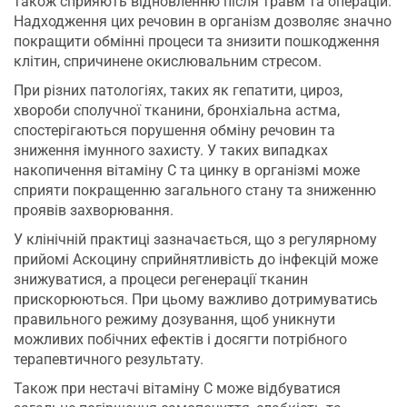
також сприяють відновленню після травм та операцій.
Надходження цих речовин в організм дозволяє значно
покращити обмінні процеси та знизити пошкодження
клітин, спричинене окислювальним стресом.
При різних патологіях, таких як гепатити, цироз,
хвороби сполучної тканини, бронхіальна астма,
спостерігаються порушення обміну речовин та
зниження імунного захисту. У таких випадках
накопичення вітаміну С та цинку в організмі може
сприяти покращенню загального стану та зниженню
проявів захворювання.
У клінічній практиці зазначається, що з регулярному
прийомі Аскоцину сприйнятливість до інфекцій може
знижуватися, а процеси регенерації тканин
прискорюються. При цьому важливо дотримуватись
правильного режиму дозування, щоб уникнути
можливих побічних ефектів і досягти потрібного
терапевтичного результату.
Також при нестачі вітаміну С може відбуватися