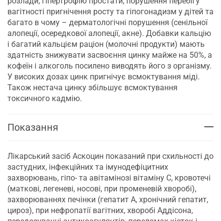
розлади, гіпертрофію простати, порушення перебігу
вагітності пригнічення росту та гіпогонадизм у дітей та
багато в чому – дерматологічні порушення (сенільної
алопеції, осередкової алопеції, акне). Добавки кальцію
і багатий кальцієм раціон (молочні продукти) мають
здатність знижувати засвоєння цинку майже на 50%, а
кофеїн і алкоголь посилено виводять його з організму.
У високих дозах цинк пригнічує всмоктування міді.
Також нестача цинку збільшує всмоктування
токсичного кадмію.
Показання
Лікарський засіб Аскоцин показаний при схильності до
застудних, інфекційних та імунодефіцитних
захворювань, гіпо- та авітамінозі вітаміну С, кровотечі
(маткові, легеневі, носові, при променевій хворобі),
захворюваннях печінки (гепатит А, хронічний гепатит,
цироз), при нефропатії вагітних, хворобі Аддісона,