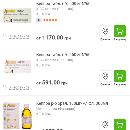
Кеппра табл. п/о 500мг №60
ЮСБ Фарма (Бельгия)
КЕППРА
5
1170.00
В избранное
от
грн
Где есть
В корзину
Кеппра табл. п/о 250мг №60
ЮСБ Фарма (Бельгия)
КЕППРА
591.00
от
грн
Где есть
В корзину
В избранное
Кеппра р-р орал. 100мг/мл фл. 300мл
Некстфарма (Франция)
КЕППРА