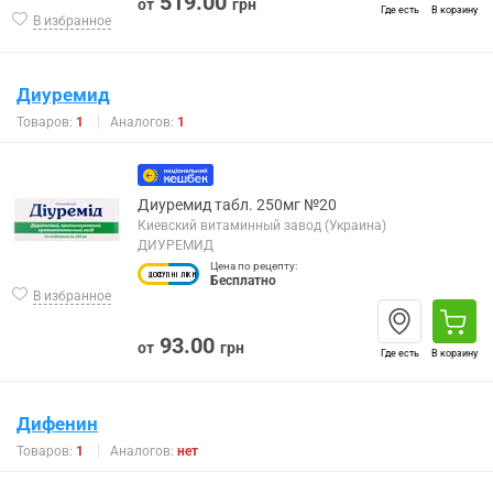
519.00
от
грн
Где есть
В корзину
В избранное
Диуремид
Товаров:
1
Аналогов:
1
Диуремид табл. 250мг №20
Киевский витаминный завод (Украина)
ДИУРЕМИД
Цена по рецепту:
Бесплатно
В избранное
93.00
от
грн
Где есть
В корзину
Дифенин
Товаров:
1
Аналогов:
нет