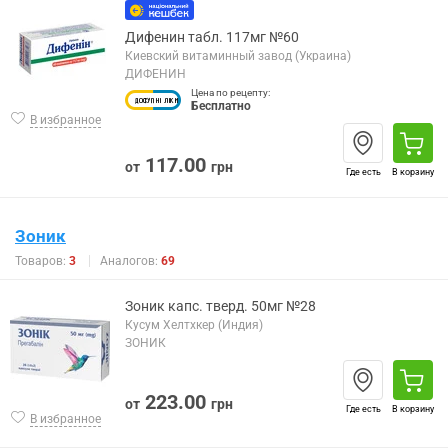
Дифенин табл. 117мг №60
Киевский витаминный завод (Украина)
ДИФЕНИН
Цена по рецепту:
Бесплатно
В избранное
117.00
от
грн
Где есть
В корзину
Зоник
Товаров:
3
Аналогов:
69
Зоник капс. тверд. 50мг №28
Кусум Хелтхкер (Индия)
ЗОНИК
223.00
от
грн
Где есть
В корзину
В избранное