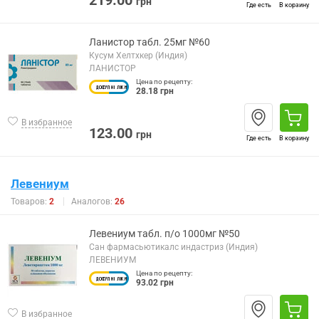
219.00
грн
Где есть
В корзину
Ланистор табл. 25мг №60
Кусум Хелтхкер (Индия)
ЛАНИСТОР
Цена по рецепту:
28.18 грн
В избранное
123.00
грн
Где есть
В корзину
Левениум
Товаров:
2
Аналогов:
26
Левениум табл. п/о 1000мг №50
Сан фармасьютикалс индастриз (Индия)
ЛЕВЕНИУМ
Цена по рецепту:
93.02 грн
В избранное