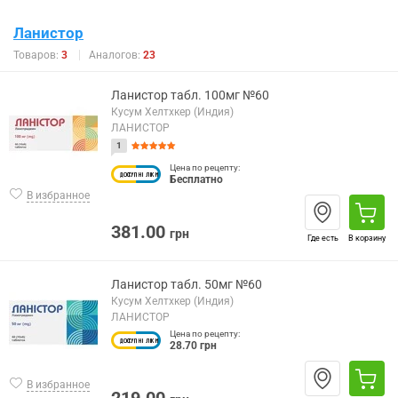
Ланистор
Товаров:
3
Аналогов:
23
Ланистор табл. 100мг №60
Кусум Хелтхкер (Индия)
ЛАНИСТОР
1
Цена по рецепту:
Бесплатно
В избранное
381.00
грн
Где есть
В корзину
Ланистор табл. 50мг №60
Кусум Хелтхкер (Индия)
ЛАНИСТОР
Цена по рецепту:
28.70 грн
В избранное