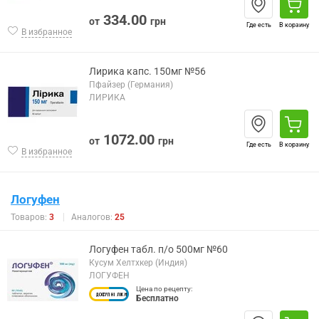
334.00
от
грн
Где есть
В корзину
В избранное
Лирика капс. 150мг №56
Пфайзер (Германия)
ЛИРИКА
1072.00
от
грн
Где есть
В корзину
В избранное
Логуфен
Товаров:
3
Аналогов:
25
Логуфен табл. п/о 500мг №60
Кусум Хелтхкер (Индия)
ЛОГУФЕН
Цена по рецепту:
Бесплатно