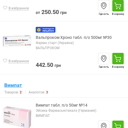
В избранное
250.50
от
грн
Где есть
В корзину
Вальпроком Хроно табл. п/о 500мг №30
Фарма старт (Украина)
ВАЛЬПРОКОМ
В избранное
442.50
грн
Где есть
В корзину
Вимпат
Товаров:
2
Аналогов:
3
Вимпат табл. п/о 50мг №14
Эйсика Фармасьютикалз (Германия)
ВИМПАТ