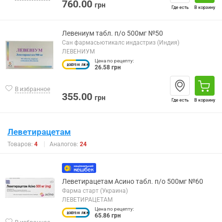
760.00
грн
Где есть
В корзину
Левениум табл. п/о 500мг №50
Сан фармасьютикалс индастриз (Индия)
ЛЕВЕНИУМ
Цена по рецепту:
26.58 грн
В избранное
355.00
грн
Где есть
В корзину
Леветирацетам
Товаров:
4
Аналогов:
24
Леветирацетам Асино табл. п/о 500мг №60
Фарма старт (Украина)
ЛЕВЕТИРАЦЕТАМ
Цена по рецепту:
65.86 грн