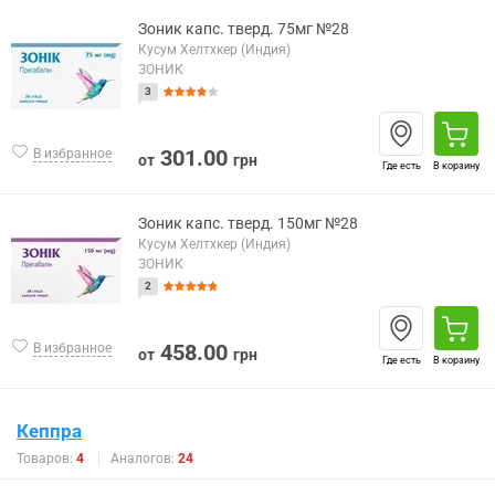
Зоник капс. тверд. 75мг №28
Кусум Хелтхкер (Индия)
ЗОНИК
3
301.00
В избранное
от
грн
Где есть
В корзину
Зоник капс. тверд. 150мг №28
Кусум Хелтхкер (Индия)
ЗОНИК
2
458.00
В избранное
от
грн
Где есть
В корзину
Кеппра
Товаров:
4
Аналогов:
24