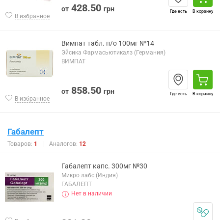
428.50
от
грн
Где есть
В корзину
В избранное
Вимпат табл. п/о 100мг №14
Эйсика Фармасьютикалз (Германия)
ВИМПАТ
858.50
от
грн
Где есть
В корзину
В избранное
Габалепт
Товаров:
1
Аналогов:
12
Габалепт капс. 300мг №30
Микро лабс (Индия)
ГАБАЛЕПТ
Нет в наличии