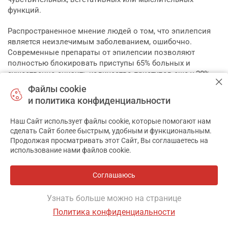
функций.
Распространенное мнение людей о том, что эпилепсия
является неизлечимым заболеванием, ошибочно.
Современные препараты от эпилепсии позволяют
полностью блокировать приступы 65% больных и
существенно снизить количество приступов еще у 20%.
Основу лечения составляет строго распланированная
Файлы cookie
длительная ежедневная лекарственная терапия с
и политика конфиденциальности
регулярными контрольными исследованиями и
медицинскими осмотрами.
Наш Сайт использует файлы cookie, которые помогают нам
✕
сделать Сайт более быстрым, удобным и функциональным.
Лекарство от эпилепсии купить можно в сети аптек-
Продолжая просматривать этот Сайт, Вы соглашаетесь на
партнеров МИС Аптека 9-1-1.
использование нами файлов cookie.
Причины эпилепсии
Соглашаюсь
По причине возникновения эпилепсию классифицируют
Узнать больше можно на странице
на «симптоматическую» (когда можно обнаружить
структурный дефект головного мозга, например,
кисту
,
Политика конфиденциальности
опухоль
, кровоизлияние, нарушения обмена веществ,