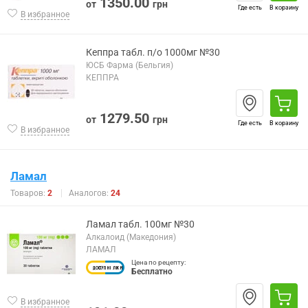
1350.00
от
грн
Где есть
В корзину
В избранное
Кеппра табл. п/о 1000мг №30
ЮСБ Фарма (Бельгия)
КЕППРА
1279.50
от
грн
Где есть
В корзину
В избранное
Ламал
Товаров:
2
Аналогов:
24
Ламал табл. 100мг №30
Алкалоид (Македония)
ЛАМАЛ
Цена по рецепту:
Бесплатно
В избранное