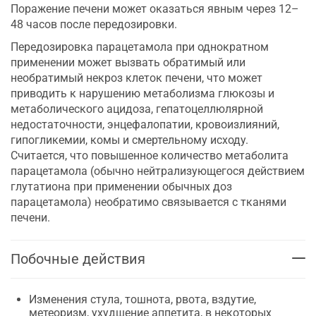
Поражение печени может оказаться явным через 12–
48 часов после передозировки.
Передозировка парацетамола при однократном
применении может вызвать обратимый или
необратимый некроз клеток печени, что может
приводить к нарушению метаболизма глюкозы и
метаболического ацидоза, гепатоцеллюлярной
недостаточности, энцефалопатии, кровоизлияний,
гипогликемии, комы и смертельному исходу.
Считается, что повышенное количество метаболита
парацетамола (обычно нейтрализующегося действием
глутатиона при применении обычных доз
парацетамола) необратимо связывается с тканями
печени.
Побочные действия
Изменения стула, тошнота, рвота, вздутие,
метеоризм, ухудшение аппетита, в некоторых