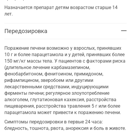
Назначается препарат детям возрастом старше 14
лет.
Передозировка
Поражение печени возможно у взрослых, принявших
10 г и более парацетамола и у детей, принявших более
150 мг/кг массы тела. У пациентов с факторами риска
(длительное лечение карбамазепином,
фенобарбитоном, фенитоином, примидоном,
рифампицином, зверобоем или другими
лекарственными средствами, индуцирующими
ферменты печени; регулярное злоупотребление
алкоголем, глутатионовая кахексия, расстройства
пищеварения, расстройства травления 5 г или более
парацетамола может привести к поражению печени.
Симптомы передозировки в первые 24 часа:
бледность, тошнота, рвота, анорексия и боль в животе.