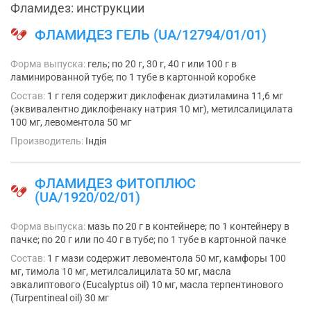
Фламидез: инструкции
ФЛАМИДЕЗ ГЕЛЬ (UA/12794/01/01)
Форма выпуска:
гель; по 20 г, 30 г, 40 г или 100 г в
ламинированной тубе; по 1 тубе в картонной коробке
Состав:
1 г геля содержит диклофенак диэтиламина 11,6 мг
(эквивалентно диклофенаку натрия 10 мг), метилсалицилата
100 мг, левоментола 50 мг
Производитель:
Індія
ФЛАМИДЕЗ ФИТОПЛЮС
(UA/1920/02/01)
Форма выпуска:
мазь по 20 г в контейнере; по 1 контейнеру в
пачке; по 20 г или по 40 г в тубе; по 1 тубе в картонной пачке
Состав:
1 г мази содержит левоментола 50 мг, камфоры 100
мг, тимола 10 мг, метилсалицилата 50 мг, масла
эвкалиптового (Eucalyptus oil) 10 мг, масла терпентинового
(Turpentineal oil) 30 мг