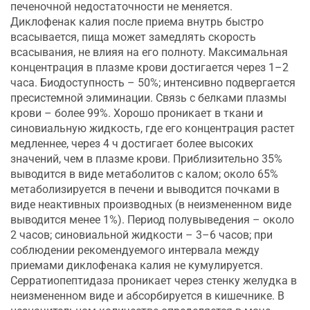
печеночной недостаточности не меняется.
Диклофенак калия после приема внутрь быстро
всасывается, пища может замедлять скорость
всасывания, не влияя на его полноту. Максимальная
концентрация в плазме крови достигается через 1–2
часа. Биодоступность – 50%; интенсивно подвергается
пресистемной элиминации. Связь с белками плазмы
крови – более 99%. Хорошо проникает в ткани и
синовиальную жидкость, где его концентрация растет
медленнее, через 4 ч достигает более высоких
значений, чем в плазме крови. Приблизительно 35%
выводится в виде метаболитов с калом; около 65%
метаболизируется в печени и выводится почками в
виде неактивных производных (в неизмененном виде
выводится менее 1%). Период полувыведения – около
2 часов; синовиальной жидкости – 3–6 часов; при
соблюдении рекомендуемого интервала между
приемами диклофенака калия не кумулируется.
Серратиопептидаза проникает через стенку желудка в
неизмененном виде и абсорбируется в кишечнике. В