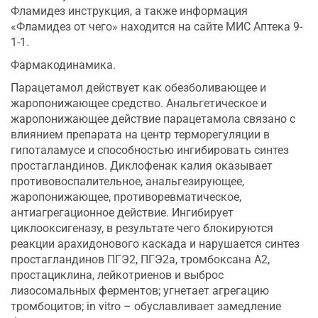
Фламидез инструкция, а также информация
«Фламидез от чего» находится на сайте МИС Аптека 9-
1-1.
Фармакодинамика.
Парацетамол действует как обезболивающее и
жаропонижающее средство. Анальгетическое и
жаропонижающее действие парацетамола связано с
влиянием препарата на центр терморегуляции в
гипоталамусе и способностью ингибировать синтез
простагландинов. Диклофенак калия оказывает
противовоспалительное, анальгезирующее,
жаропонижающее, противоревматическое,
антиагрегационное действие. Ингибирует
циклооксигеназу, в результате чего блокируются
реакции арахидонового каскада и нарушается синтез
простагландинов ПГЭ2, ПГЭ2а, тромбоксана А2,
простациклина, лейкотриенов и выброс
лизосомальных ферментов; угнетает агрегацию
тромбоцитов; in vitro – обуславливает замедление