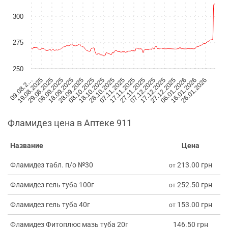
300
275
250
08.10.2025
06.01.2026
18.10.2025
16.01.2026
28.10.2025
26.01.2026
09.08.2…
07.11.2025
19.08.2025
17.11.2025
29.08.2025
27.11.2025
08.09.2025
07.12.2025
18.09.2025
17.12.2025
28.09.2025
27.12.2025
Фламидез цена в Аптеке 911
Название
Цена
Фламидез табл. п/о №30
213.00 грн
от
Фламидез гель туба 100г
252.50 грн
от
Фламидез гель туба 40г
153.00 грн
от
Фламидез Фитоплюс мазь туба 20г
146.50 грн