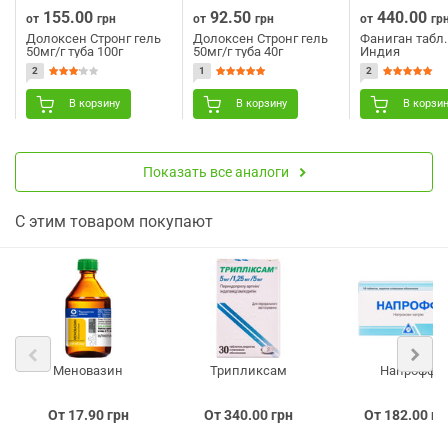
155.00
92.50
440.00
от
грн
от
грн
от
гр
Долоксен Стронг гель
Долоксен Стронг гель
Фаниган табл
50мг/г туба 100г
50мг/г туба 40г
Индия
2
1
2
В корзину
В корзину
В корзи
Показать все аналоги
С этим товаром покупают
Меновазин
Трипликсам
Напрофф
От 17.90 грн
От 340.00 грн
От 182.00 гр