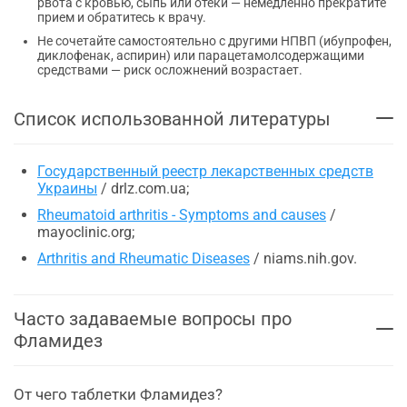
рвота с кровью, сыпь или отеки — немедленно прекратите
прием и обратитесь к врачу.
Не сочетайте самостоятельно с другими НПВП (ибупрофен,
диклофенак, аспирин) или парацетамолсодержащими
средствами — риск осложнений возрастает.
Список использованной литературы
Государственный реестр лекарственных средств
Украины
/ drlz.com.ua;
Rheumatoid arthritis - Symptoms and causes
/
mayoclinic.org;
Arthritis and Rheumatic Diseases
/ niams.nih.gov.
Часто задаваемые вопросы про
Фламидез
От чего таблетки Фламидез?