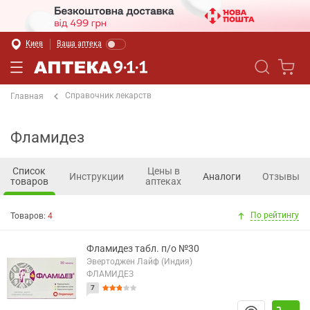
Киев
Ваша аптека
Справочник лекарств
Главная
Фламидез
Список
Цены в
Инструкции
Аналоги
Отзывы
товаров
аптеках
По рейтингу
Товаров:
4
Фламидез табл. п/о №30
Эвертоджен Лайф (Индия)
ФЛАМИДЕЗ
7