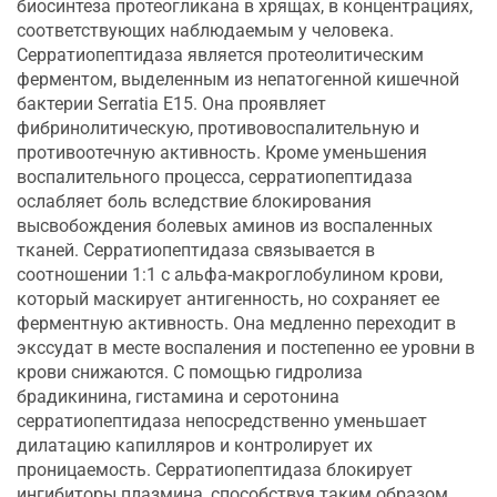
биосинтеза протеогликана в хрящах, в концентрациях,
соответствующих наблюдаемым у человека.
Серратиопептидаза является протеолитическим
ферментом, выделенным из непатогенной кишечной
бактерии Serratia E15. Она проявляет
фибринолитическую, противовоспалительную и
противоотечную активность. Кроме уменьшения
воспалительного процесса, серратиопептидаза
ослабляет боль вследствие блокирования
высвобождения болевых аминов из воспаленных
тканей. Серратиопептидаза связывается в
соотношении 1:1 с альфа-макроглобулином крови,
который маскирует антигенность, но сохраняет ее
ферментную активность. Она медленно переходит в
экссудат в месте воспаления и постепенно ее уровни в
крови снижаются. С помощью гидролиза
брадикинина, гистамина и серотонина
серратиопептидаза непосредственно уменьшает
дилатацию капилляров и контролирует их
проницаемость. Серратиопептидаза блокирует
ингибиторы плазмина, способствуя таким образом