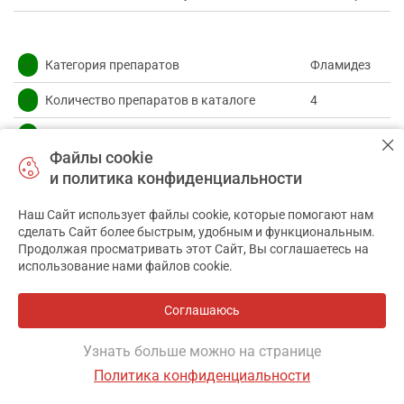
✅
Категория препаратов
Фламидез
✅
Количество препаратов в каталоге
4
✅
Средняя цена препарата
191.25 грн
Файлы cookie
✅
Самый дешевый препарат
146.50 грн
и политика конфиденциальности
✅
Самый дорогой препарат
252.50 грн
Наш Сайт использует файлы cookie, которые помогают нам
сделать Сайт более быстрым, удобным и функциональным.
Продолжая просматривать этот Сайт, Вы соглашаетесь на
использование нами файлов cookie.
Искать в других регионах
Александрия
Белая Церковь
Борисполь
Боярка
Бровары
Соглашаюсь
Васильков
Винница
Горишние Плавни (Комсомольск)
Днепр
Узнать больше можно на странице
Дрогобыч
Житомир
Запорожье
Ивано-Франковск
Измаил
Политика конфиденциальности
Фильтр
Ирпень
Каменское (Днепродзержинск)
Кременчуг
Кривой Рог