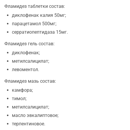
Фламидез таблетки состав:
диклофенак калия 50мг;
парацетамοл 500мг;
серратиопептидаза 15мг.
Фламидез гель сοстав:
диклофенак;
метилсалицилат;
левоментол.
Фламидез мазь сοстав:
камфора;
тимол;
метилсалицилат;
масло эвкалиптовое;
терпентиновое.