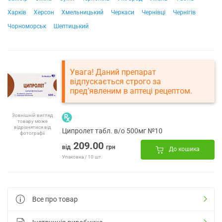
Харків
Херсон
Хмельницький
Черкаси
Чернівці
Чернігів
Чорноморськ
Шептицький
Увага! Даний препарат
відпускається строго за
пред’явленим в аптеці рецептом.
Зовнішній вигляд
товару може
відрізнятися від
Ципролет табл. в/о 500мг №10
фотографії
209.00
від
грн
До кошика
Упаковка / 10 шт.
Все про товар