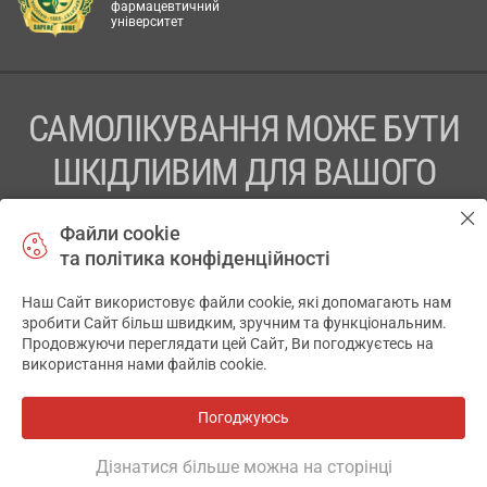
фармацевтичний
університет
САМОЛІКУВАННЯ МОЖЕ БУТИ
ШКІДЛИВИМ ДЛЯ ВАШОГО
ЗДОРОВ’Я
Файли cookie
та політика конфіденційності
ПЕРЕД ЗАСТОСУВАННЯМ ПРЕПАРАТУ ПРОКОНСУЛЬТУЙТЕСЬ
З ЛІКАРЕМ
Наш Сайт використовує файли cookie, які допомагають нам
✕
зробити Сайт більш швидким, зручним та функціональним.
ТОВ «АПТЕКА 911.ЮА» Код ЄДРПОУ 43631965.
Продовжуючи переглядати цей Сайт, Ви погоджуєтесь на
використання нами файлів cookie.
Відмова від відповідальності
© 2014-2026. Медична інформаційна система АПТЕКА911.ЮА
Погоджуюсь
Всі аптеки
на мапі
Розробка і підтримка сайту -
wu.ua
Дізнатися більше можна на сторінці