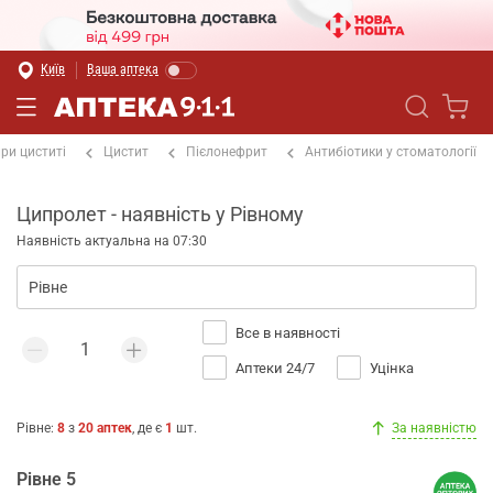
Київ
Ваша аптека
ри циститі
Цистит
Пієлонефрит
Антибіотики у стоматології
Ципролет - наявність у Рівному
Наявність актуальна на 07:30
Все в наявності
Аптеки 24/7
Уцінка
Рівне
:
8
з
20
аптек
, де є
1
шт.
За наявністю
Рівне 5