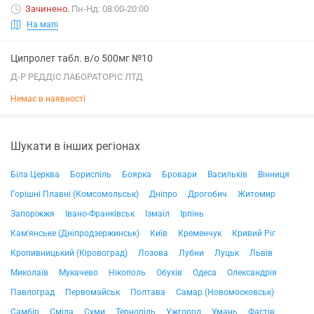
Зачинено
.
Пн-Нд: 08:00-20:00
На мапі
Ципролет табл. в/о 500мг №10
Д-Р РЕДДІС ЛАБОРАТОРІС ЛТД
Немає в наявності
Шукати в інших регіонах
Біла Церква
Бориспіль
Боярка
Бровари
Васильків
Вінниця
Горішні Плавні (Комсомольськ)
Дніпро
Дрогобич
Житомир
Запоріжжя
Івано-Франківськ
Ізмаїл
Ірпінь
Кам'янське (Дніпродзержинськ)
Київ
Кременчук
Кривий Ріг
Кропивницький (Кіровоград)
Лозова
Лубни
Луцьк
Львів
Миколаїв
Мукачево
Нікополь
Обухів
Одеса
Олександрія
Павлоград
Первомайськ
Полтава
Самар (Новомосковськ)
Самбір
Сміла
Суми
Тернопіль
Ужгород
Умань
Фастів