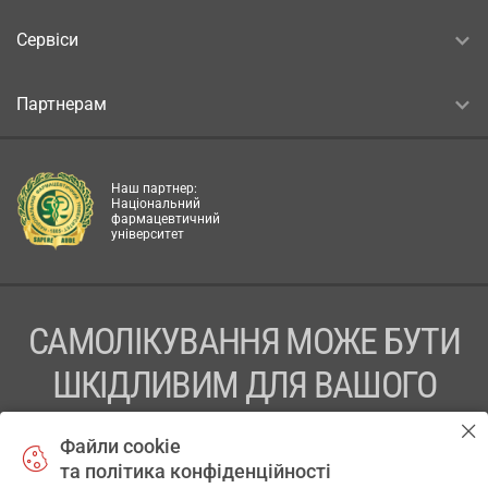
Сервіси
Партнерам
Наш партнер:
Національний
фармацевтичний
університет
САМОЛІКУВАННЯ МОЖЕ БУТИ
ШКІДЛИВИМ ДЛЯ ВАШОГО
ЗДОРОВ’Я
Файли cookie
та політика конфіденційності
ПЕРЕД ЗАСТОСУВАННЯМ ПРЕПАРАТУ ПРОКОНСУЛЬТУЙТЕСЬ