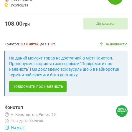
Укрпошта
108.00
До кошика
грн
Конотоп
:
0
з
6
аптек
, де є
1
шт.
За наявністю
На даний момент товар не доступний в місті Конотоп.
Пропонуємо скористатися сервісом "Повідомити про
наявність" і ми докладемо всіх зусиль що б в найкоротші
терміни забезпечити його доставку
Повідомити про наявність
Конотоп
м. Конотоп, пл. Ринок, 19
Пн-Нд: 07:00-20:00
На мапі