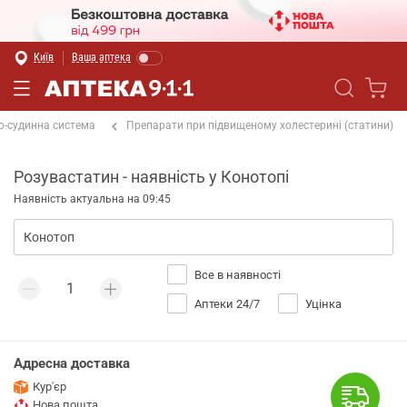
Київ
Ваша аптека
о-судинна система
Препарати при підвищеному холестерині (статини)
Розувастатин - наявність у Конотопі
Наявність актуальна на 09:45
Все в наявності
Аптеки 24/7
Уцінка
Адресна доставка
Кур'єр
Нова пошта