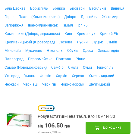
Біла Церква
Бориспіль
Боярка
Бровари
Васильків
Вінниця
Горішні Плавні (Комсомольськ)
Дніпро
Дрогобич
Житомир
Запоріжжя
Івано-Франківськ
Ізмаїл
Ірпінь
Кам'янське (Дніпродзержинськ)
Київ
Кременчук
Кривий Ріг
Кропивницький (Кіровоград)
Лозова
Лубни
Луцьк
Львів
Миколаїв
Мукачево
Нікополь
Обухів
Одеса
Олександрія
Павлоград
Первомайськ
Полтава
Рівне
Самар (Новомосковськ)
Самбір
Сміла
Суми
Тернопіль
Ужгород
Умань
Фастів
Харків
Херсон
Хмельницький
Черкаси
Чернівці
Чернігів
Чорноморськ
Шептицький
Розувастатин-Тева табл. в/о 10мг №30
106.50
від
грн
До кошика
Упаковка / 30 шт.