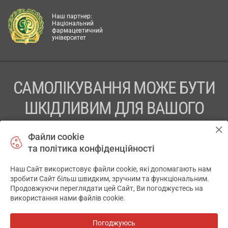
Наш партнер:
Національний
фармацевтичний
університет
САМОЛІКУВАННЯ МОЖЕ БУТИ
ШКІДЛИВИМ ДЛЯ ВАШОГО
ЗДОРОВ’Я
Файли cookie
та політика конфіденційності
ПЕРЕД ЗАСТОСУВАННЯМ ПРЕПАРАТУ ПРОКОНСУЛЬТУЙТЕСЬ
З ЛІКАРЕМ
Наш Сайт використовує файли cookie, які допомагають нам
✕
зробити Сайт більш швидким, зручним та функціональним.
ТОВ «АПТЕКА 911.ЮА» Код ЄДРПОУ 43631965.
Продовжуючи переглядати цей Сайт, Ви погоджуєтесь на
використання нами файлів cookie.
Відмова від відповідальності
© 2014-2026. Медична інформаційна система АПТЕКА911.ЮА
Погоджуюсь
Всі аптеки