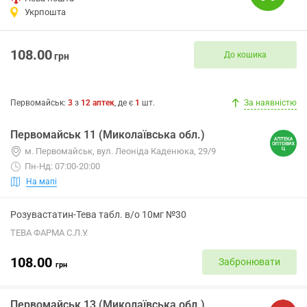
Укрпошта
108.00
До кошика
грн
Первомайськ
:
3
з
12
аптек
, де є
1
шт.
За наявністю
Первомайськ 11 (Миколаївська обл.)
м. Первомайськ, вул. Леоніда Каденюка, 29/9
Пн-Нд: 07:00-20:00
На мапі
Розувастатин-Тева табл. в/о 10мг №30
ТЕВА ФАРМА С.Л.У.
108.00
Забронювати
грн
Первомайськ 13 (Миколаївська обл.)