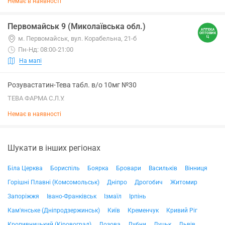
Немає в наявності
Первомайськ 9 (Миколаївська обл.)
м. Первомайськ, вул. Корабельна, 21-б
Пн-Нд: 08:00-21:00
На мапі
Розувастатин-Тева табл. в/о 10мг №30
ТЕВА ФАРМА С.Л.У.
Немає в наявності
Шукати в інших регіонах
Біла Церква
Бориспіль
Боярка
Бровари
Васильків
Вінниця
Горішні Плавні (Комсомольськ)
Дніпро
Дрогобич
Житомир
Запоріжжя
Івано-Франківськ
Ізмаїл
Ірпінь
Кам'янське (Дніпродзержинськ)
Київ
Кременчук
Кривий Ріг
Кропивницький (Кіровоград)
Лозова
Лубни
Луцьк
Львів