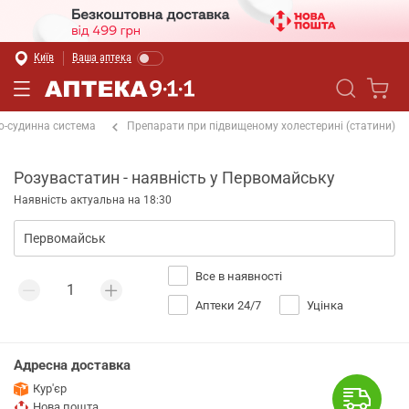
Київ
Ваша аптека
о-судинна система
Препарати при підвищеному холестерині (статини)
Розувастатин - наявність у Первомайську
Наявність актуальна на 18:30
Все в наявності
Аптеки 24/7
Уцінка
Адресна доставка
Кур'єр
Нова пошта