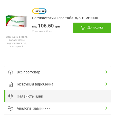
Розувастатин-Тева табл. в/о 10мг №30
106.50
від
грн
До кошика
Упаковка / 30 шт.
Зовнішній вигляд
товару може
відрізнятися від
фотографії
Все про товар
Інструкція виробника
Наявність і ціни
Аналоги і замінники