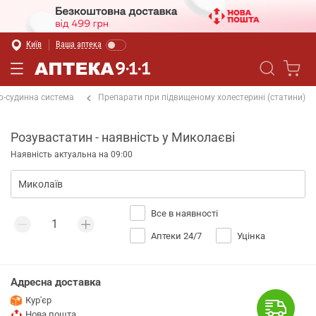
Київ
Ваша аптека
о-судинна система
Препарати при підвищеному холестерині (статини)
Розувастатин - наявність у Миколаєві
Наявність актуальна на 09:00
Все в наявності
Аптеки 24/7
Уцінка
Адресна доставка
Кур'єр
Нова пошта