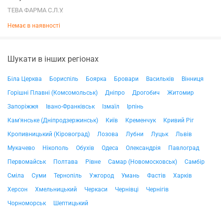
ТЕВА ФАРМА С.Л.У.
Немає в наявності
Шукати в інших регіонах
Біла Церква
Бориспіль
Боярка
Бровари
Васильків
Вінниця
Горішні Плавні (Комсомольськ)
Дніпро
Дрогобич
Житомир
Запоріжжя
Івано-Франківськ
Ізмаїл
Ірпінь
Кам'янське (Дніпродзержинськ)
Київ
Кременчук
Кривий Ріг
Кропивницький (Кіровоград)
Лозова
Лубни
Луцьк
Львів
Мукачево
Нікополь
Обухів
Одеса
Олександрія
Павлоград
Первомайськ
Полтава
Рівне
Самар (Новомосковськ)
Самбір
Сміла
Суми
Тернопіль
Ужгород
Умань
Фастів
Харків
Херсон
Хмельницький
Черкаси
Чернівці
Чернігів
Чорноморськ
Шептицький