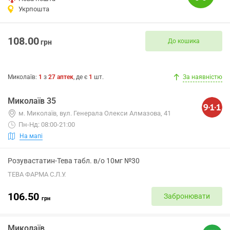
Укрпошта
108.00
До кошика
грн
Миколаїв
:
1
з
27
аптек
, де є
1
шт.
За наявністю
Миколаїв 35
м. Миколаїв, вул. Генерала Олекси Алмазова, 41
Пн-Нд: 08:00-21:00
На мапі
Розувастатин-Тева табл. в/о 10мг №30
ТЕВА ФАРМА С.Л.У.
106.50
Забронювати
грн
Миколаїв