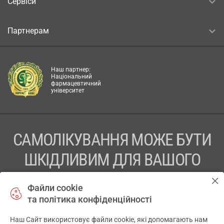
Сервіси
Партнерам
Наш партнер:
Національний
фармацевтичний
університет
САМОЛІКУВАННЯ МОЖЕ БУТИ
ШКІДЛИВИМ ДЛЯ ВАШОГО
ЗДОРОВ’Я
Файли cookie
та політика конфіденційності
ПЕРЕД ЗАСТОСУВАННЯМ ПРЕПАРАТУ ПРОКОНСУЛЬТУЙТЕСЬ
З ЛІКАРЕМ
Наш Сайт використовує файли cookie, які допомагають нам