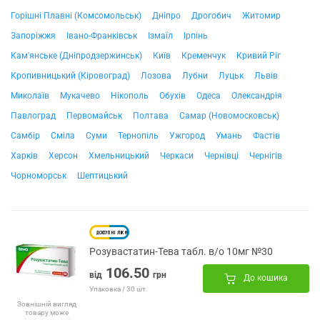
Горішні Плавні (Комсомольськ)
Дніпро
Дрогобич
Житомир
Запоріжжя
Івано-Франківськ
Ізмаїл
Ірпінь
Кам'янське (Дніпродзержинськ)
Київ
Кременчук
Кривий Ріг
Кропивницький (Кіровоград)
Лозова
Лубни
Луцьк
Львів
Миколаїв
Мукачево
Нікополь
Обухів
Одеса
Олександрія
Павлоград
Первомайськ
Полтава
Самар (Новомосковськ)
Самбір
Сміла
Суми
Тернопіль
Ужгород
Умань
Фастів
Харків
Херсон
Хмельницький
Черкаси
Чернівці
Чернігів
Чорноморськ
Шептицький
Розувастатин-Тева табл. в/о 10мг №30
106.50
від
грн
До кошика
Упаковка / 30 шт.
Зовнішній вигляд
товару може