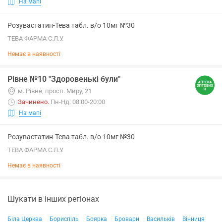
На мапі
Розувастатин-Тева табл. в/о 10мг №30
ТЕВА ФАРМА С.Л.У.
Немає в наявності
Рівне №10 "Здоровенькі були"
м. Рівне, просп. Миру, 21
Зачинено
.
Пн-Нд: 08:00-20:00
На мапі
Розувастатин-Тева табл. в/о 10мг №30
ТЕВА ФАРМА С.Л.У.
Немає в наявності
Шукати в інших регіонах
Біла Церква
Бориспіль
Боярка
Бровари
Васильків
Вінниця