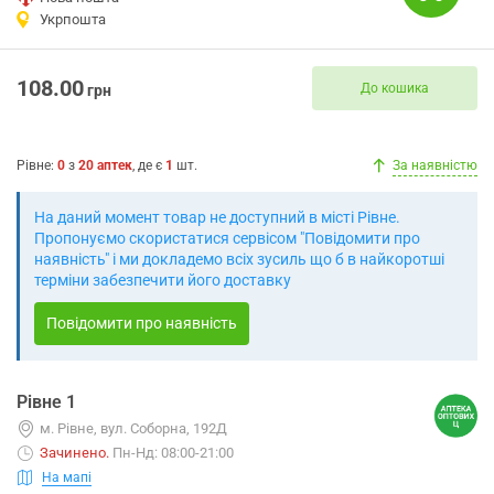
Укрпошта
108.00
До кошика
грн
Рівне
:
0
з
20
аптек
, де є
1
шт.
За наявністю
На даний момент товар не доступний в місті Рівне.
Пропонуємо скористатися сервісом "Повідомити про
наявність" і ми докладемо всіх зусиль що б в найкоротші
терміни забезпечити його доставку
Повідомити про наявність
Рівне 1
м. Рівне, вул. Соборна, 192Д
Зачинено
.
Пн-Нд: 08:00-21:00
На мапі