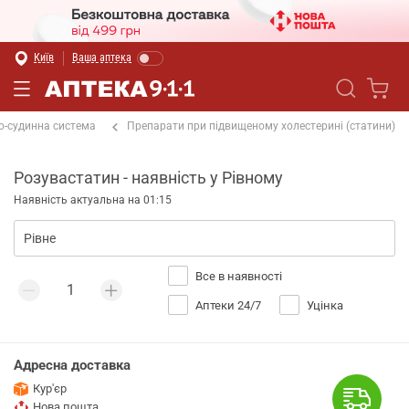
Київ
Ваша аптека
о-судинна система
Препарати при підвищеному холестерині (статини)
Розувастатин - наявність у Рівному
Наявність актуальна на 01:15
Все в наявності
Аптеки 24/7
Уцінка
Адресна доставка
Кур'єр
Нова пошта