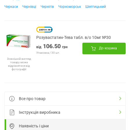
Черкаси
Чернівці
Чернігів
Чорноморськ
Шептицький
Розувастатин-Тева табл. в/о 10мг №30
106.50
від
грн
До кошика
Упаковка / 30 шт.
Зовнішній вигляд
товару може
відрізнятися від
фотографії
Все про товар
Інструкція виробника
Наявність і ціни