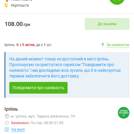
Укрпошта
108.00
До кошика
грн
Ірпінь
:
0
з
5
аптек
, де є
1
шт.
За наявністю
На даний момент товар не доступний в місті Ірпінь.
Пропонуємо скористатися сервісом "Повідомити про
наявність" і ми докладемо всіх зусиль що б в найкоротші
терміни забезпечити його доставку
Повідомити про наявність
Ірпінь
м. Ірпінь, вул. Тараса Шевченка, 7Н
Зачинено
.
Пн-Нд: 08:00-21:00
На мапі