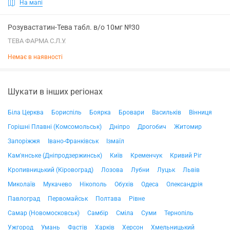
На мапі
Розувастатин-Тева табл. в/о 10мг №30
ТЕВА ФАРМА С.Л.У.
Немає в наявності
Шукати в інших регіонах
Біла Церква
Бориспіль
Боярка
Бровари
Васильків
Вінниця
Горішні Плавні (Комсомольськ)
Дніпро
Дрогобич
Житомир
Запоріжжя
Івано-Франківськ
Ізмаїл
Кам'янське (Дніпродзержинськ)
Київ
Кременчук
Кривий Ріг
Кропивницький (Кіровоград)
Лозова
Лубни
Луцьк
Львів
Миколаїв
Мукачево
Нікополь
Обухів
Одеса
Олександрія
Павлоград
Первомайськ
Полтава
Рівне
Самар (Новомосковськ)
Самбір
Сміла
Суми
Тернопіль
Ужгород
Умань
Фастів
Харків
Херсон
Хмельницький