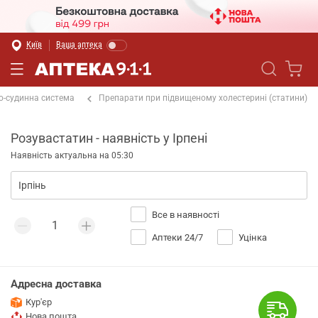
Київ
Ваша аптека
о-судинна система
Препарати при підвищеному холестерині (статини)
Розувастатин - наявність у Ірпені
Наявність актуальна на 05:30
Все в наявності
Аптеки 24/7
Уцінка
Адресна доставка
Кур'єр
Нова пошта